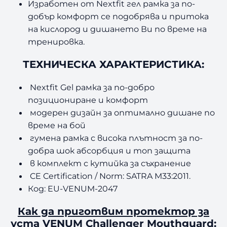
Изработен от Nextfit гел рамка за по-
e
добър комфорт се подобрява и притока
n
на кислород и дишането Ви по време на
g
e
тренировка.
r
ТЕХНИЧЕСКА ХАРАКТЕРИСТИКА:
M
o
u
Nextfit Gel рамка за по-добро
t
позициониране и комфорт
h
модерен дизайн за оптимално дишане по
g
време на бой
u
гумена рамка с висока плътност за по-
a
добра шок абсорбция и топ защита
r
в комплект с кутийка за съхранение
d
C
CE Certification / Norm: SATRA M33:2011.
y
Код: EU-VENUM-2047
a
n
Как да приготвим протектор за
B
уста VENUM Challenger Mouthguard: