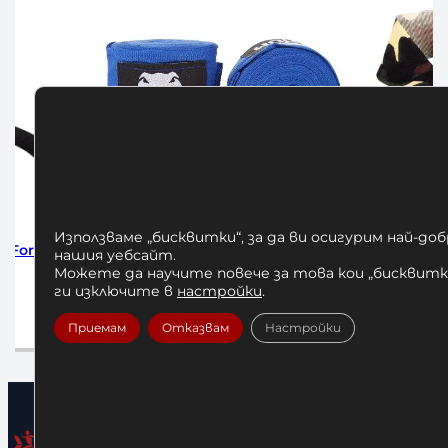
Използваме „бисквитки“, за да ви осигурим най-до
um
Бинтове за Бокс Venum Kontact
БИНТО
нашия уебсайт.
4M Forest Camo
KONTAC
Можете да научите повече за това кои „бисквитки
ги изключите в
настройки
.
12,00
€
/ 23,47 лв.
1
Приемам
Отказвам
Настройки
Добавяне в количката
До