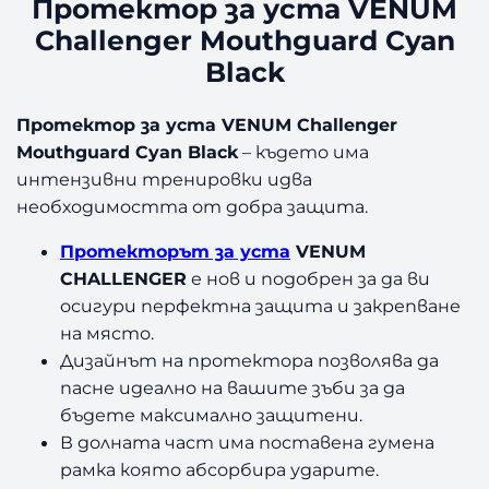
Протектор за уста VENUM
к
Challenger Mouthguard Cyan
т
Black
о
р
з
Протектор за уста VENUM Challenger
а
Mouthguard Cyan Black
– където има
у
интензивни тренировки идва
с
необходимостта от добра защита.
т
а
Протекторът за уста
VENUM
V
CHALLENGER
е нов и подобрен за да ви
E
осигури перфектна защита и закрепване
N
на място.
U
Дизайнът на протектора позволява да
M
C
пасне идеално на вашите зъби за да
h
бъдете максимално защитени.
a
В долната част има поставена гумена
l
рамка която абсорбира ударите.
l