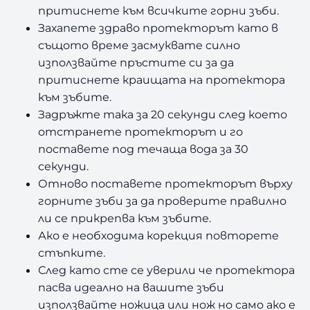
притиснете към всичките горни зъби.
Захапете здраво протекторът като в
същото време засмуквате силно
използвайте пръстите си за да
притиснете краищата на протектора
към зъбите.
Задръжте така за 20 секунди след което
отстранете протекторът и го
поставете под течаща вода за 30
секунди.
Отново поставете протекторът върху
горните зъби за да проверите правилно
ли се прикрепва към зъбите.
Ако е необходима корекция повторете
стъпките.
След като сте се уверили че протектора
пасва идеално на вашите зъби
използвайте ножица или нож но само ако е