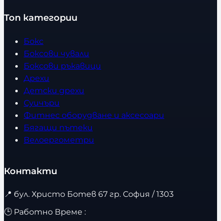
Топ категории
Бокс
Боксови чували
Боксови ръкавици
Дрехи
Детски дрехи
Суичъри
Фитнес оборудване и аксесоари
Бягащи пътеки
Велоергометри
Контакти
📍
бул. Христо Ботев 67 гр. София / 1303
🕒 Работно Време :