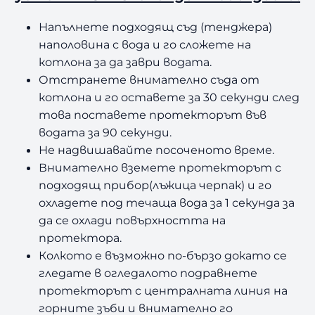
l
a
Напълнете подходящ съд (тенджера)
c
наполовина с вода и го сложете на
k
котлона за да заври водата.
Отстранете внимателно съда от
котлона и го оставете за 30 секунди след
това поставете протекторът във
водата за 90 секунди.
Не надвишавайте посоченото време.
Внимателно вземете протекторът с
подходящ прибор(лъжица черпак) и го
охладете под течаща вода за 1 секунда за
да се охлади повърхността на
протектора.
Колкото е възможно по-бързо докато се
гледате в огледалото подравнете
протекторът с централната линия на
горните зъби и внимателно го