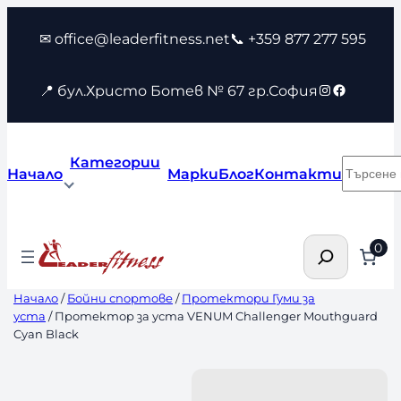
Към
✉ office@leaderfitness.net
📞 +359 877 277 595
съдържанието
Instagram
Faceboo
📍 бул.Христо Ботев № 67 гр.София
Категории
Търсен
Начало
Марки
Блог
Контакти
Търсене
0
Начало
/
Бойни спортове
/
Протектори Гуми за
уста
/ Протектор за уста VENUM Challenger Mouthguard
Cyan Black