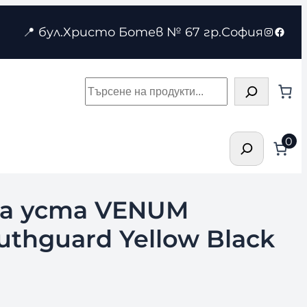
Instagr
Face
📍 бул.Христо Ботев № 67 гр.София
Търсене
Търсене
0
а уста VENUM
uthguard Yellow Black