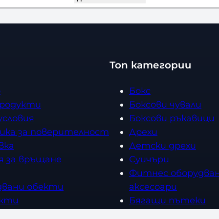
Топ категории
о
Бокс
продукти
Боксови чували
условия
Боксови ръкавици
ика за поверителност
Дрехи
вка
Детски дрехи
я за връщане
Суичъри
Фитнес оборудван
двани обекти
аксесоари
кти
Бягащи пътеки
ии
Велоергометри