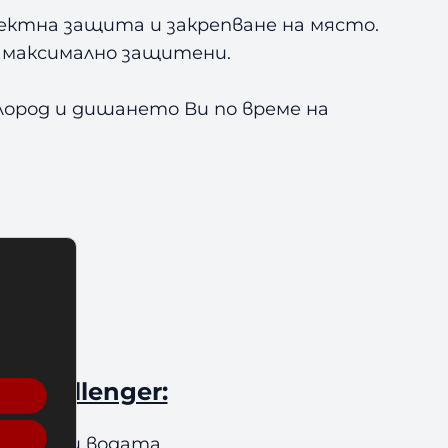
фектна защита и закрепване на място.
е максимално защитени.
слород и дишането Ви по време на
 Challenger:
да заври водата.