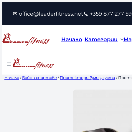
Към
✉ office@leaderfitness.net
📞 +359 877 277 59
съдържанието
Начало
Категории
Ма
Начало
/
Бойни спортове
/
Протектори Гуми за уста
/ Проте