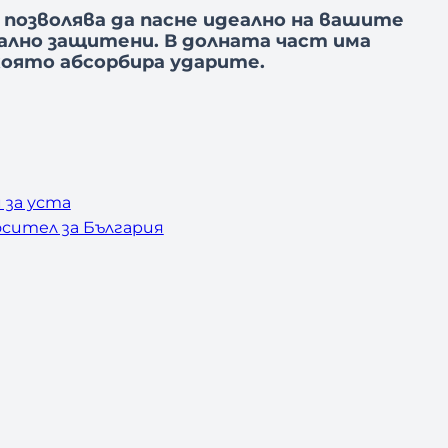
позволява да пасне идеално на вашите
мално защитени.
В долната част има
която абсорбира ударите.
 за уста
сител за България