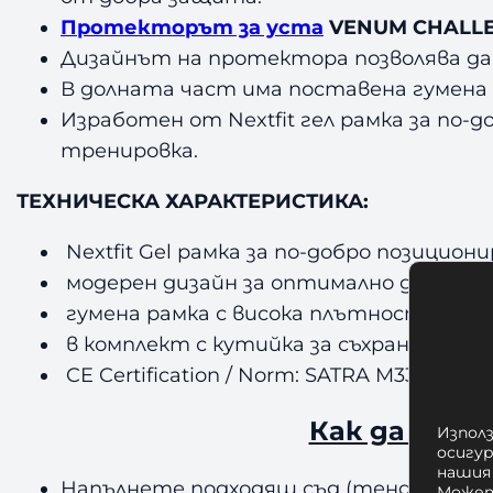
Протекторът за уста
VENUM CHALL
Дизайнът на протектора позволява да
В долната част има поставена гумена
Изработен от Nextfit гел рамка за по-
тренировка.
ТЕХНИЧЕСКА ХАРАКТЕРИСТИКА:
Nextfit Gel рамка за по-добро позицио
модерен дизайн за оптимално дишане п
гумена рамка с висока плътност за по
в комплект с кутийка за съхранение
CE Certification / Norm: SATRA M33:2011.
Как да приг
Използ
осигу
нашия
Напълнете подходящ съд (тенджера) нап
Может