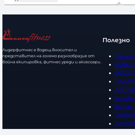
Полезно
Лидерфитнес е водещ вносител и
Начал
представител на голямо разнообразие от
бойна екипировка, фитнес уреди и аксесоари.
Нови 
Общи 
Полит
Доста
Услови
За нас
Обору
Конта
Стат