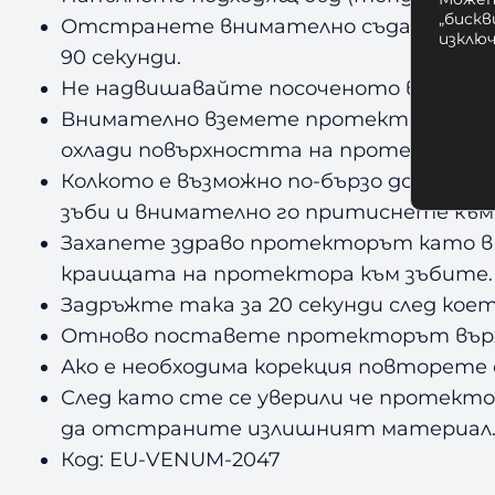
„бискв
Отстранете внимателно съда от котл
изклю
90 секунди.
Не надвишавайте посоченото време.
Внимателно вземете протекторът с под
охлади повърхността на протектора.
Колкото е възможно по-бързо докато 
зъби и внимателно го притиснете към 
Захапете здраво протекторът като в
краищата на протектора към зъбите.
Задръжте така за 20 секунди след ко
Отново поставете протекторът върху 
Ако е необходима корекция повторете
След като сте се уверили че протекто
да отстраните излишният материал
Код: EU-VENUM-2047