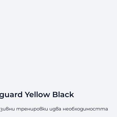
uard Yellow Black
нзивни тренировки идва необходимостта