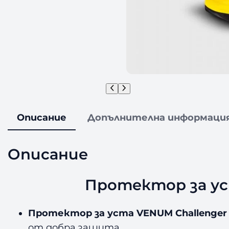
Описание
Допълнителна информаци
Описание
Протектор за уст
Протектор за уста VENUM Challenger 
от добра защита.