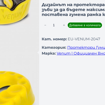
Дизайнът на протектора 
зъби за да бъдете макси
поставена гумена рамка 
−
+
Добавяне в количката
к
о
л
Кат. номер:
EU-VENUM-2047
и
Категория:
Протектори Гуми
ч
Марка:
Venum | Официален Вно
е
с
т
в
о
з
а
П
р