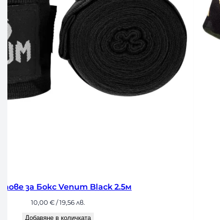
е за Бокс Venum Black 2.5м
10,00
€
/ 19,56 лв.
Добавяне в количката