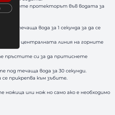
а поставете протекторът във водата за
и
под течаща вода за 1 секунда за да се
кторът с централната линия на горните
те пръстите си за да притиснете
 под течаща вода за 30 секунди.
се прикрепва към зъбите.
е ножица или нож но само ако е необходимо