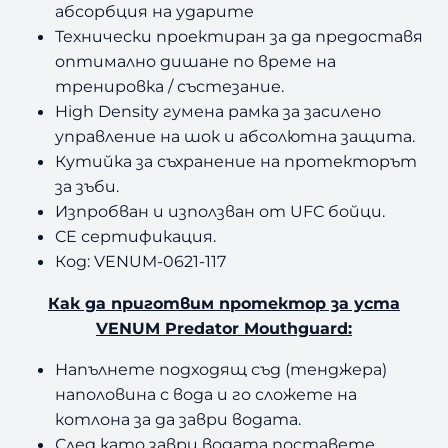
абсорбция на ударите
g
e
Технически проектиран за да предоставя
оптимално дишане по време на
тренировка / състезание.
High Density гумена рамка за засилено
управление на шок и абсолютна защита.
Кутийка за съхранение на протекторът
за зъби.
Изпробван и използван от UFC бойци.
CE сертификация.
Код: VENUM-0621-117
Как да приготвим протектор за уста
VENUM Predator Mouthguard:
Напълнете подходящ съд (тенджера)
наполовина с вода и го сложете на
котлона за да заври водата.
След като заври водата поставете