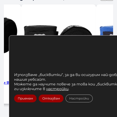
Използваме „бисквитки“, за да ви осигурим най-до
нашия уебсайт.
 Venum Black 2.5м
БИНТОВЕ ЗА БОКС VENUM
Можете да научите повече за това кои „бисквитки
HADWRAPS 250 cm BLUE
ги изключите в
настройки
.
/ 19,56 лв.
10,00
€
/ 19,56 лв.
Приемам
Отказвам
Настройки
в количката
Добавяне в количката