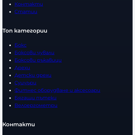
Контакти
Статии
Топ категории
Бокс
Боксови чували
Боксови ръкавици
Дрехи
Детски дрехи
Суичъри
Фитнес оборудване и аксесоари
Бягащи пътеки
Велоергометри
Контакти