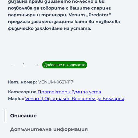
дизайна прави дишането по-лесно и ви
позволява да говорите с вашите спаринг
партньори и треньори. Venum „Predator“
предлага засилена защита като ви позволява
физическо заключване на устата.
к
−
+
Добавяне в количката
о
л
Кат. номер:
VENUM-0621-117
и
Категория:
Протектори Гуми за уста
ч
Марка:
Venum | Официален Вносител за България
е
с
т
Описание
в
о
Допълнителна информация
з