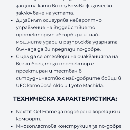
защита като ви позволява физическо
P
r
заключване на устата.
e
Дизайнът осигурява невероятно
d
управление на въздействието
a
протекторът абсорбира и най-
t
мощните удари и разпръсква ударната
o
вълна за да ви предпази по-добре.
r
С цел да се отговори на очакванията на
B
l
всеки боец този протектор е
a
проектиран и тестван в
c
сътрудничество с най-добрите бойци в
k
UFC като José Aldo и Lyoto Machida.
N
e
ТЕХНИЧЕСКА ХАРАКТЕРИСТИКА:
o
O
Nextfit Gel Frame за подобрена корекция и
r
комфорт.
a
Многопластова конструкция за по-добра
n