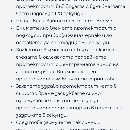
протекторът във водата с вдлъбнатата
част надолу за 120 секунди.
Не надвишавайте посоченото време.
Внимателно вземете протекторът с
подходящ прибор(лъжица черпак) и го
оставете да се охлади за 90 секунди.
Колкото е възможно по-бързо докато се
гледате в огледалото подравнете
протекторът с централната линия на
горните зъби и внимателно го
притиснете към всичките горни зъби.
Захапете здраво протекторът като в
същото време засмуквате силно
използвайте пръстите си за да
притиснете протекторът в центъра и
задръжте 5 секунди.
След това засмучете пак силно и
притиснете протекторът в горната