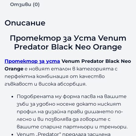
а
Отзиви (0)
П
р
Описание
о
т
е
Протектор за Уста Venum
к
Predator Black Neo Orange
т
о
Протектор за уста
Venum Predator Black Neo
р
Orange
е новият еталон в категорията с
з
а
перфектна комбинация от качество
У
гъвкавост и висока абсорбция.
с
т
Подобрената му форма пасва на вашите
а
зъби за удобно носене докато ниският
V
профил на дизайна прави дишането по-
e
лесно и ви позволява да говорите с
n
вашите спаринг партньори и треньори.
u
Venum „Predator“ предлага засилена
m