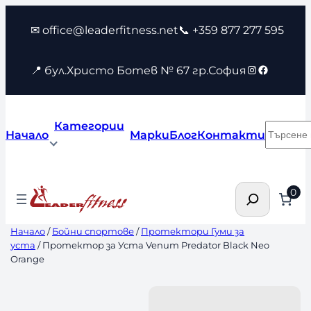
Към
✉ office@leaderfitness.net
📞 +359 877 277 595
съдържанието
Instagram
Faceboo
📍 бул.Христо Ботев № 67 гр.София
Категории
Търсен
Начало
Марки
Блог
Контакти
Търсене
0
Начало
/
Бойни спортове
/
Протектори Гуми за
уста
/ Протектор за Уста Venum Predator Black Neo
Orange