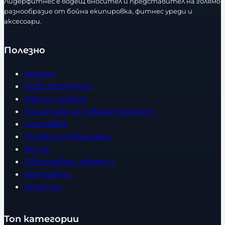
Лидерфитнес е водещ вносител и представител на голямо
разнообразие от бойна екипировка, фитнес уреди и
аксесоари.
Полезно
Начало
Нови продукти
Общи условия
Политика за поверителност
Доставка
Условия за връщане
За нас
Оборудвани обекти
Контакти
Статии
Топ категории