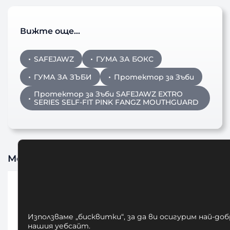
Вижте още…
SAFEJAWZ
ГУМА ЗА БОКС
ГУМА ЗА ЗЪБИ
Протектор за Зъби
Протектор за Зъби SAFEJAWZ EXTRO
SERIES SELF-FIT PINK FANGZ MOUTHGUARD
Може да харесате също
Използваме „бисквитки“, за да ви осигурим най-до
нашия уебсайт.