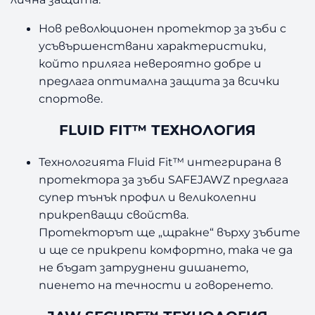
Нов революционен протектор за зъби с
усъвършенствани характеристики,
който приляга невероятно добре и
предлага оптимална защита за всички
спортове.
FLUID FIT™ ТЕХНОЛОГИЯ
Технологията Fluid Fit™ интегрирана в
протектора за зъби SAFEJAWZ предлага
супер тънък профил и великолепни
прикрепващи свойства.
Протекторът ще „щракне“ върху зъбите
и ще се прикрепи комфортно, така че да
не бъдат затруднени дишането,
пиенето на течности и говоренето.