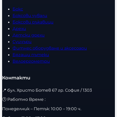
Бокс
Боксови чували
Боксови ръкавици
Дрехи
Детски дрехи
Суичъри
Фитнес оборудване и аксесоари
Бягащи пътеки
Велоергометри
Контакти
📍
бул. Христо Ботев 67 гр. София / 1303
🕒 Работно Време :
Понеделник – Петък: 10:00 – 19:00 ч.