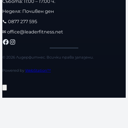
Събота: 11:00 – 17:00 ч.
Неделя: Почивен ден
📞
0877 277 595
✉
office@leaderfitness.net
Facebook
Instagram
© 2026 Лидерфитнес. Всички права запазени.
Powered by
WebStation™