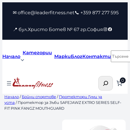
Към
✉ office@leaderfitness.net
📞 +359 877 277 595
съдържанието
Instagram
Faceboo
📍 бул.Христо Ботев № 67 гр.София
Категории
Търсен
Начало
Марки
Блог
Контакти
Търсене
0
Начало
/
Бойни спортове
/
Протектори Гуми за
уста
/ Протектор за Зъби SAFEJAWZ EXTRO SERIES SELF-
FIT PINK FANGZ MOUTHGUARD