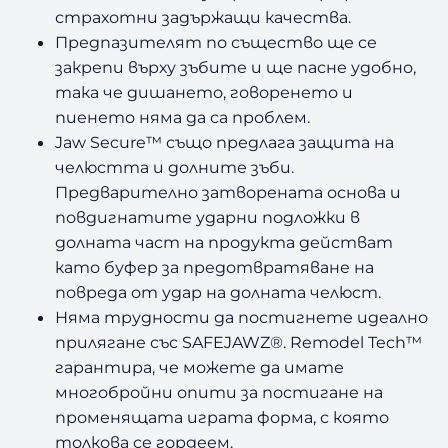
S
страхотни задържащи качества.
a
Предпазителят по същество ще се
f
закрепи върху зъбите и ще пасне удобно,
e
така че дишането, говоренето и
J
пиенето няма да са проблем.
a
w
Jaw Secure™ също предлага защита на
z
челюстта и долните зъби.
M
Предварително затворената основа и
a
повдигнатите ударни подложки в
r
долната част на продукта действат
v
като буфер за предотвратяване на
e
повреда от удар на долната челюст.
l
B
Няма трудности да постигнете идеално
l
прилягане със SAFEJAWZ®. Remodel Tech™
a
гарантира, че можете да имате
c
многобройни опити за постигане на
k
променящата играта форма, с която
P
толкова се гордеем.