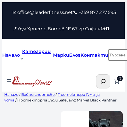
Към
✉ office@leaderfitness.net
📞 +359 877 277 595
съдържанието
Instagram
Faceboo
📍 бул.Христо Ботев № 67 гр.София
Категории
Търсен
Начало
Марки
Блог
Контакти
Търсене
0
Начало
/
Бойни спортове
/
Протектори Гуми за
уста
/ Протектор за Зъби SafeJawz Marvel Black Panther