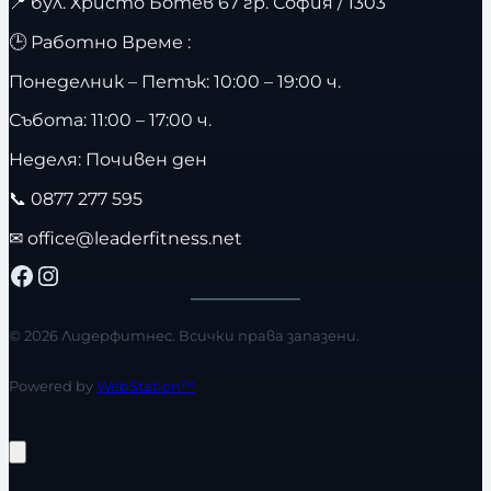
📍
бул. Христо Ботев 67 гр. София / 1303
🕒 Работно Време :
Понеделник – Петък: 10:00 – 19:00 ч.
Събота: 11:00 – 17:00 ч.
Неделя: Почивен ден
📞
0877 277 595
✉
office@leaderfitness.net
Facebook
Instagram
© 2026 Лидерфитнес. Всички права запазени.
Powered by
WebStation™