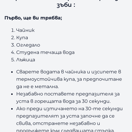
зъби :
Първо, ще ви трябва;
Чайник
Купа
Огледало
Студена течаща вода
Лъжица
Сварете водата в чайника и изсипете в
термоустойчива купа, за предпочитане
да не е метална.
Незабавно поставете предпазителя за
уста в горещата вода за 30 секунди.
Ако преди изтичането на 30-те секунди
предпазителят за уста започне да се
свива, отстранете незабавно и
продължете към следващата стъпка.