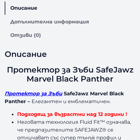
т
Описание
в
о
Допълнителна информация
з
а
Отзиви (0)
П
р
Описание
о
т
е
Протектор за Зъби SafeJawz
к
Marvel Black Panther
т
о
Протектор за Зъби
SafeJawz Marvel Black
р
Panther
–
Елегантен и емблематичен.
з
а
Подходящ за възрастни над 12 години !
З
Неговата технология Fluid Fit™ означава,
ъ
б
че предпазителите SAFEJAWZ® се
и
отличават със супер тънък профил и