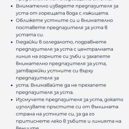
Внимателно извадете предпазителя за
уста от горещата вода с лъжицата.
Оближете устните си и внимателно
поставете предпазителя за уста в
устата си.
Гледайки в огледалото, подравнете
предпазителя за уста с централната
линия на горните си зъби и захапете
внимателно предпазителя за уста,
затваряйки устните си върху
предпазителя за
уста. Внимавайте да не прехапете
предпазителя за уста.
Изсмучете предпазителя за уста, докато
използвате пръстите си от външната
страна на устните си, за да го
притиснете леко в зъбите и линията на
венците.