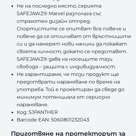
a
Не на последно място, серията
n
SAFEJAWZ® Marvel разполага със
t
h
страхотен дизайн отпред.
e
Спортистите се опитват все повече и
r
повече да се отличават от връстниците
си и да намерят нови начини да покажат
своята личност, докато се представят.
SAFEJAWZ® дава на носещите тази
свобода – защита с индивидуалност.
Не гарантираме, че този продукт ще
предотврати нараняване по време на
употреба. Той е проектиран да сведе до
минимум потенциала от сериозно
нараняване.
Код: SJPANTHER
Barcode EAN: 5060801232043
Приготвяне на протекторът за