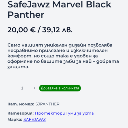
SafeJawz Marvel Black
Panther
20,00
€
/ 39,12 лв.
Само нашият уникален дизайн позволява
несравнимо прилягане и изключителен
комфорт, но също така е удобен за
оформяне по вашите зъби за най – добрата
защита.
к
−
+
Добавяне в количката
о
л
Кат. номер:
SJPANTHER
и
Категория:
Протектори Гуми за уста
ч
Марка:
SAFEJAWZ
е
с