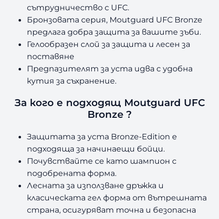
сътрудничество с UFC.
Р
З
Бронзовата серия, Moutguard UFC Bronze
А
предлага добра защита за вашите зъби.
З
Гелообразен слой за защита и лесен за
Ъ
поставяне
Б
Предпазителят за уста идва с удобна
И
кутия за съхранение.
U
F
За кого е подходящ Moutguard UFC
C
Bronze ?
B
R
Защитата за уста Bronze-Edition е
O
подходяща за начинаещи бойци.
N
Z
Почувствайте се като шампион с
E
подобрената форма.
Лесната за използване дръжка и
класическата гел форма от вътрешната
страна, осигуряват точна и безопасна