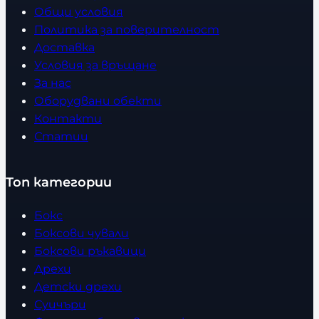
Общи условия
Политика за поверителност
Доставка
Условия за връщане
За нас
Оборудвани обекти
Контакти
Статии
Топ категории
Бокс
Боксови чували
Боксови ръкавици
Дрехи
Детски дрехи
Суичъри