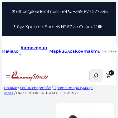
Към
✉ office@leaderfitness.net
📞 +359 877 277 595
съдържанието
Instagram
Faceboo
📍 бул.Христо Ботев № 67 гр.София
Категории
Търсен
Начало
Марки
Блог
Контакти
Търсене
0
Начало
/
Бойни спортове
/
Протектори Гуми за
уста
/ ПРОТЕКТОР ЗА ЗЪБИ UFC BRONZE