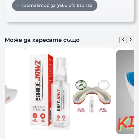
протектор за зъби ufc bronze
Може да харесате също