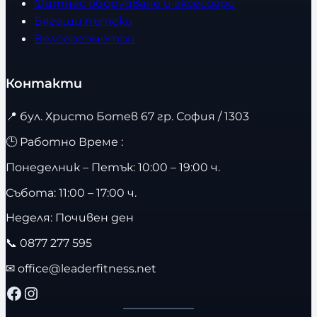
Фитнес оборудване и аксесоари
Бягащи пътеки
Велоергометри
Контакти
📍
бул. Христо Ботев 67 гр. София / 1303
🕒 Работно Време :
Понеделник – Петък: 10:00 – 19:00 ч.
Събота: 11:00 – 17:00 ч.
Неделя: Почивен ден
📞
0877 277 595
✉
office@leaderfitness.net
Facebook
Instagram