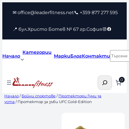
Към
✉ office@leaderfitness.net
📞 +359 877 277 595
съдържанието
Instagram
Faceboo
📍 бул.Христо Ботев № 67 гр.София
Категории
Търсен
Начало
Марки
Блог
Контакти
Търсене
0
Начало
/
Бойни спортове
/
Протектори Гуми за
уста
/ Протектор за зъби UFC Gold-Edition