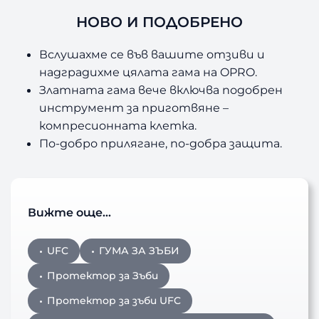
i
НОВО И ПОДОБРЕНО
o
n
Вслушахме се във вашите отзиви и
надградихме цялата гама на OPRO.
Златната гама вече включва подобрен
инструмент за приготвяне –
компресионната клетка.
По-добро прилягане, по-добра защита.
Вижте още…
UFC
ГУМА ЗА ЗЪБИ
Протектор за Зъби
Протектор за зъби UFC