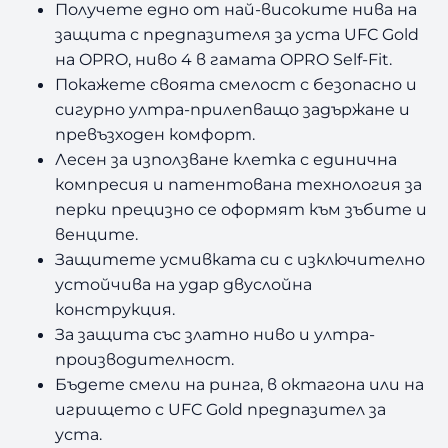
Получете едно от най-високите нива на
о
защита с предпазителя за уста UFC Gold
р
з
на OPRO, ниво 4 в гамата OPRO Self-Fit.
а
Покажете своята смелост с безопасно и
з
сигурно ултра-прилепващо задържане и
ъ
превъзходен комфорт.
б
Лесен за използване клетка с единична
и
компресия и патентована технология за
U
перки прецизно се оформят към зъбите и
F
венците.
C
G
Защитете усмивката си с изключително
o
устойчива на удар двуслойна
l
конструкция.
d
За защита със златно ниво и ултра-
-
производителност.
E
Бъдете смели на ринга, в октагона или на
d
игрището с UFC Gold предпазител за
i
t
уста.