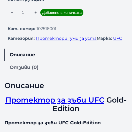
к
−
+
Добавяне в количката
о
л
Кат. номер:
102516001
и
Категория:
Протектори Гуми за уста
Марка:
UFC
ч
е
с
Описание
т
в
Отзиви (0)
о
з
Описание
а
П
р
Протектор за зъби UFC
Gold-
о
Edition
т
е
Протектор за зъби UFC Gold-Edition
к
т