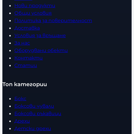
Нови продукти
Общи условия
Политика за поверителност
Доставка
Условия за връщане
За нас
Оборудвани обекти
Контакти
Статии
Топ категории
Бокс
Боксови чували
Боксови ръкавици
Дрехи
Детски дрехи