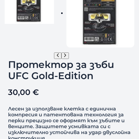
Протектор за зъби
UFC Gold-Edition
30,00
€
Лесен за използване клетка с единична
компресия и патентована технология за
перки прецизно се оформят към зъбите и
венците. Защитете усмивката си с
изключително устойчива на удар двуслойна
конструкция.