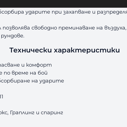
ст по време на тренировка или бой.
сорбира ударите при захапване и разпредел
озволява свободно преминаване на въздуха,
рундове.
Технически характеристики
апасване и комфорт
 по време на бой
абсорбиране на ударите
11
окс, Граплинг и спаринг