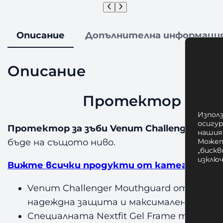
Описание
Допълнителна информаци
Описание
Протектор за зъб
Използ
осигу
Протектор за зъби Venum Challenger Mouthg
нашия
Может
бъде на същото ниво.
„бискв
изклю
Вижте всички продукти от категория Пр
Venum Challenger Mouthguard от Venum
надеждна защита и максимален комфо
Специалната Nextfit Gel Frame технол