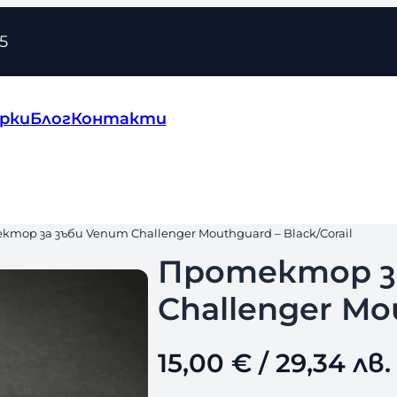
5
рки
Блог
Контакти
ктор за зъби Venum Challenger Mouthguard – Black/Corail
Протектор з
Challenger Mou
15,00
€
/ 29,34 лв.