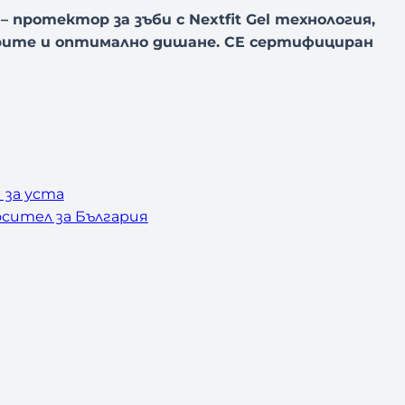
– протектор за зъби с Nextfit Gel технология,
рите и оптимално дишане. CE сертифициран
 за уста
сител за България