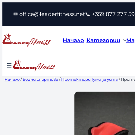
Към
✉ office@leaderfitness.net
📞 +359 877 277 59
съдържанието
Начало
Категории
Ма
Начало
/
Бойни спортове
/
Протектори Гуми за уста
/ Проте