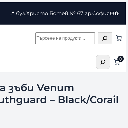
Instagr
Face
📍 бул.Христо Ботев № 67 гр.София
Търсене
Търсене
0
а зъби Venum
thguard – Black/Corail