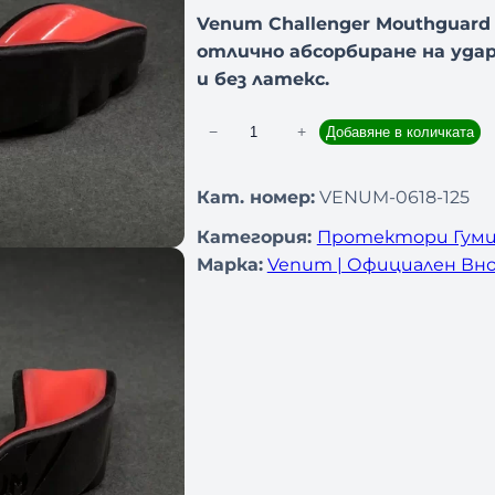
Venum Challenger Mouthguard 
отлично абсорбиране на уда
и без латекс.
−
+
Добавяне в количката
к
о
л
Кат. номер:
VENUM-0618-125
и
Категория:
Протектори Гуми
ч
Марка:
Venum | Официален Вно
е
с
т
в
о
з
а
П
р