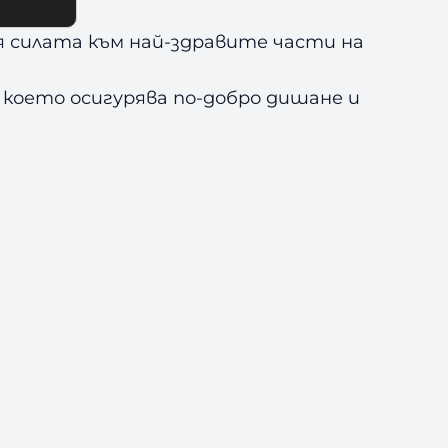
я силата към най-здравите части на
 което осигурява по-добро дишане и