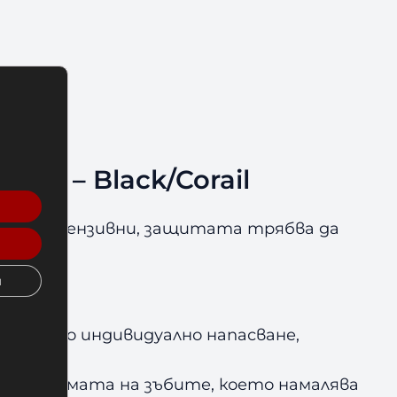
rd – Black/Corail
 са интензивни, защитата трябва да
и
ерфектно индивидуално напасване,
 към формата на зъбите, което намалява