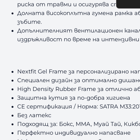
риска от травми и осигурява стабилно
Долната високоплътна гумена рамка аб
зъбите.
Допълнителният вентилационен канал п
издръжливост по време на интензивни 
Nextfit Gel Frame за персонализирано н
Специален дизайн за оптимално дишане
High Density Rubber Frame за отлично 
Защитна кутия за по-добра хигиена
CE сертификация / Норма: SATRA M33:20
Без латекс
Подходящ за: Бокс, MMA, Муай Тай, Кикб
Перфектно индивидуално напасване