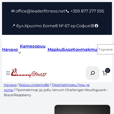
Към
✉ office@leaderfitness.net
📞 +359 877 277 595
съдържанието
Instagram
Faceboo
📍 бул.Христо Ботев № 67 гр.София
Категории
Търсен
Начало
Марки
Блог
Контакти
Търсене
0
Начало
/
Бойни спортове
/
Протектори Гуми за
уста
/ Протектор за зъби Venum Challenger Mouthguard –
Black/Raspberry