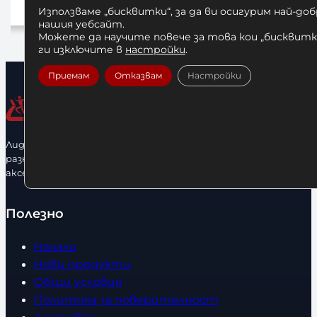
10,00
€
/ 19,56 лв.
Използваме „бисквитки“, за да ви осигурим най-до
в количката
нашия уебсайт.
Добавяне в количката
Можете да научите повече за това кои „бисквитки
ги изключите в
настройки
.
Приемам
Отказвам
Настройки
Лидерфитнес е водещ вносител и представител на голямо
разнообразие от бойна екипировка, фитнес уреди и
аксесоари.
Полезно
Начало
Нови продукти
Общи условия
Политика за поверителност