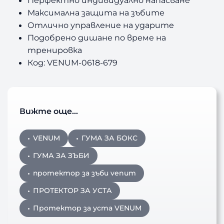
y
Максимална защита на зъбите
Отлично управление на ударите
Подобрено дишане по време на
тренировка
Код: VENUM-0618-679
Вижте още…
VENUM
ГУМА ЗА БОКС
ГУМА ЗА ЗЪБИ
протектор за зъби venum
ПРОТЕКТОР ЗА УСТА
Протектор за уста VENUM