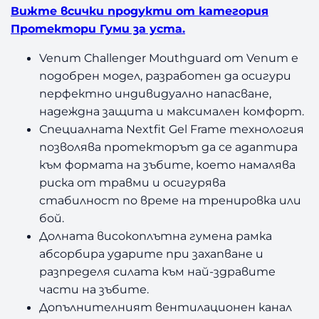
и
Вижте всички продукти от категория
V
Протектори Гуми за уста.
e
n
Venum Challenger Mouthguard от Venum е
u
подобрен модел, разработен да осигури
m
перфектно индивидуално напасване,
C
надеждна защита и максимален комфорт.
h
Специалната Nextfit Gel Frame технология
a
l
позволява протекторът да се адаптира
l
към формата на зъбите, което намалява
e
риска от травми и осигурява
n
стабилност по време на тренировка или
g
бой.
e
Долната високоплътна гумена рамка
r
абсорбира ударите при захапване и
M
o
разпределя силата към най-здравите
u
части на зъбите.
t
Допълнителният вентилационен канал
h