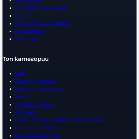
Доставка
Условия за връщане
За нас
Оборудвани обекти
Контакти
Статии
Топ категории
Бокс
Боксови чували
Боксови ръкавици
Дрехи
Детски дрехи
Суичъри
Фитнес оборудване и аксесоари
Бягащи пътеки
Велоергометри