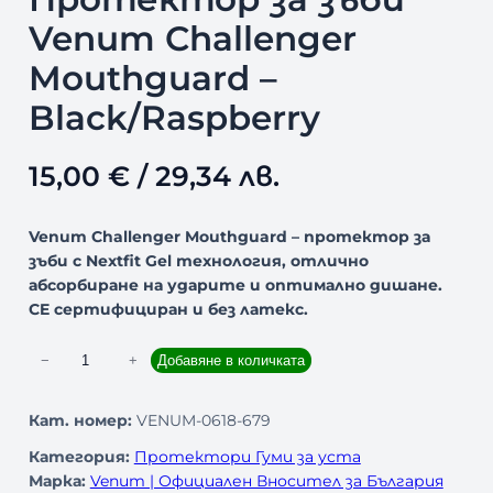
Venum Challenger
Mouthguard –
Black/Raspberry
15,00
€
/ 29,34 лв.
Venum Challenger Mouthguard – протектор за
зъби с Nextfit Gel технология, отлично
абсорбиране на ударите и оптимално дишане.
CE сертифициран и без латекс.
к
−
+
Добавяне в количката
о
л
Кат. номер:
VENUM-0618-679
и
Категория:
Протектори Гуми за уста
ч
Марка:
Venum | Официален Вносител за България
е