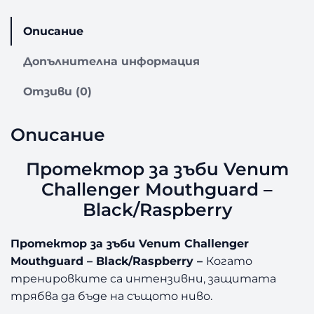
с
т
Описание
в
о
Допълнителна информация
з
а
Отзиви (0)
П
р
Описание
о
т
е
Протектор за зъби Venum
к
Challenger Mouthguard –
т
Black/Raspberry
о
р
з
Протектор за зъби Venum Challenger
а
Mouthguard – Black/Raspberry –
Когато
з
тренировките са интензивни, защитата
ъ
трябва да бъде на същото ниво.
б