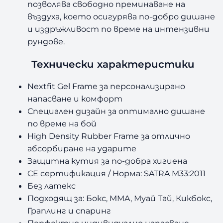
позволява свободно преминаване на
g
въздуха, което осигурява по-добро дишане
u
и издръжливост по време на интензивни
a
рундове.
r
d
Технически характеристики
–
B
Nextfit Gel Frame за персонализирано
l
a
напасване и комфорт
c
Специален дизайн за оптимално дишане
k
по време на бой
/
High Density Rubber Frame за отлично
R
абсорбиране на ударите
a
Защитна кутия за по-добра хигиена
s
CE сертификация / Норма: SATRA M33:2011
p
b
Без латекс
e
Подходящ за: Бокс, MMA, Муай Тай, Кикбокс,
r
Граплинг и спаринг
r
Перфектно индивидуално напасване