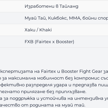
Изработени в Тайланд
Муай Тай, Кикбокс, ММА, бойни сп
Хаки / Khaki
FXB (Fairtex x Booster)
кспертизата на Fairtex и Booster Fight Gear з
 за максимална мобилност без компромис с
ефективно разпределя удара и предпазва пи
тегнато прилягане без приплъзване.
а за поддръжка и устойчива на интензивна 
ачество от родината на муай тай.