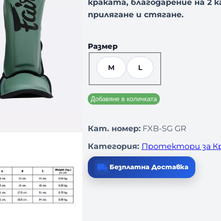
краката, благодарение на 2 
прилягане и стягане.
Размер
M
L
Добавяне в количката
Кат. номер:
FXB-SG GR
Категория:
Протектори за К
Безплатна Доставка