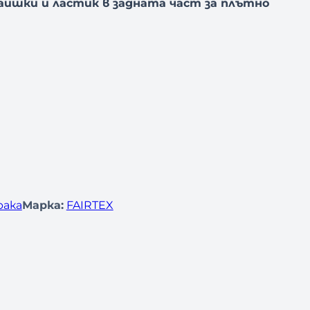
каишки и ластик в задната част за плътно
рака
Марка:
FAIRTEX