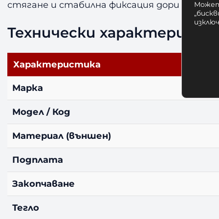
стягане и стабилна фиксация дори при бър
Может
„бискв
изклю
Технически характеристи
Характеристика
Марка
Модел / Код
Материал (външен)
Подплата
Закопчаване
Тегло