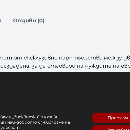
я
Отзиви (0)
тат от ексклузивно партньорство между два
 е създадена, за да отговори на нуждите на 
н
за тренировки по муай тай, кикбокс и ММА.
а крака
се отличават с изключително ниско 
а обвивка от висококачествена синтети
ато стилният хаки цвят придава характере
ща пяна
разпределя удара равномерно и пред
ваме „бисквитки“, за да ви
Приемам
рим най-доброто изживяване на
остига благодарение на
2 каишки и ластик в
 уебсайт.