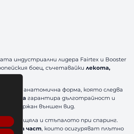
та индустриални лидера Fairtex и Booster
европейския боец, съчетавайки
лекота,
тегло и анатомична форма, която следва
чна кожа
гарантира дълготрайност и
н и сдържан външен вид.
пазва пищяла и стъпалото при спаринг.
 задната част
, които осигуряват плътно