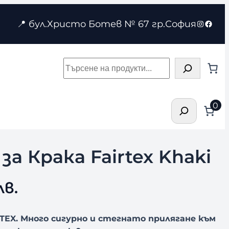
Instagr
Face
📍 бул.Христо Ботев № 67 гр.София
Търсене
Търсене
0
 Крака Fairtex Khaki
лв.
TEX. Много сигурно и стегнато прилягане към