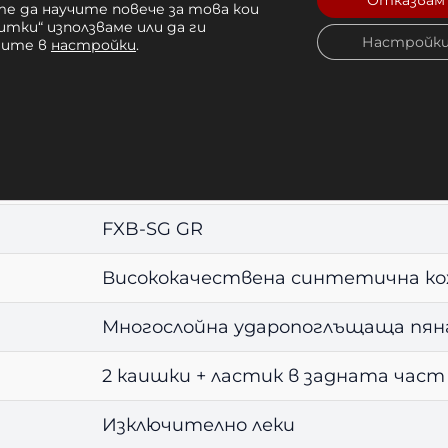
Отказвам
зи движения и ритници от всякакъв ъгъл.
е да научите повече за това кои
итки“ използваме или да ги
Настройк
чите в
настройки
.
ки
Детайли
Fairtex x Booster Fight Gear
FXB-SG GR
Висококачествена синтетична к
Многослойна ударопоглъщаща пян
2 каишки + ластик в задната част
Изключително леки