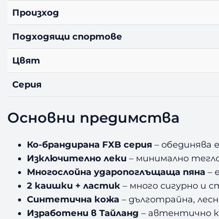
Произход
Подходящи спортове
Цвят
Серия
Основни предимства
Ко-брандирана FXB серия
– обединява е
Изключително леки
– минимално тегло
Многослойна ударопоглъщаща пяна
– 
2 каишки + ластик
– много сигурно и с
Синтетична кожа
– дълготрайна, лесн
Изработени в Тайланд
– автентично к