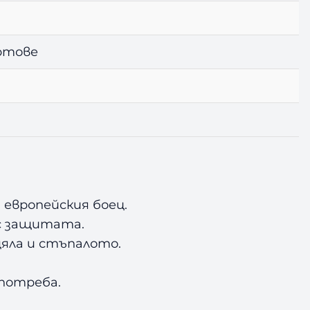
ортове
а европейския боец.
ъс защитата.
щяла и стъпалото.
употреба.