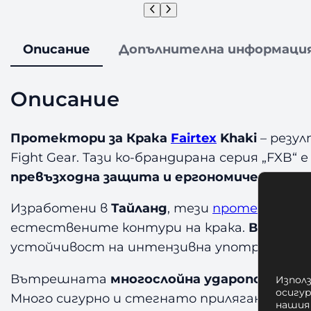
Описание
Допълнителна информаци
Описание
Протектори за Крака
Fairtex
Khaki
– резул
Fight Gear. Тази ко-брандирана серия „FXB“
превъзходна защита и ергономичен дизай
Изработени в
Тайланд
, тези
протектори з
естествените контури на крака.
Външнат
устойчивост на интензивна употреба, док
Вътрешната
многослойна ударопоглъща
Използ
осигу
Много сигурно и стегнато прилягане се п
нашия