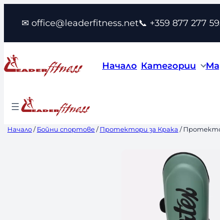
Към
✉ office@leaderfitness.net
📞 +359 877 277 59
съдържанието
Начало
Категории
Ма
Начало
/
Бойни спортове
/
Протектори за Крака
/ Протектор