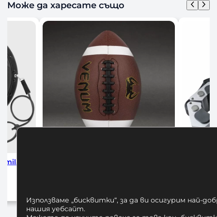
Може да харесате също
la
Venum Lineup Football Series
Алуминиеви 
Official
30,00
€
/ 58,67 лв.
25,
Използваме „бисквитки“, за да ви осигурим най-до
Добавяне в количката
Добав
нашия уебсайт.