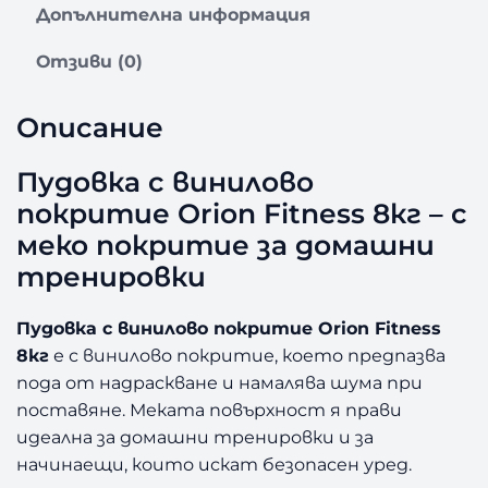
Допълнителна информация
П
у
Отзиви (0)
д
о
в
Описание
к
а
Пудовка с винилово
с
покритие Orion Fitness 8кг – с
в
и
меко покритие за домашни
н
тренировки
и
л
Пудовка с винилово покритие Orion Fitness
о
8кг
е с винилово покритие, което предпазва
в
о
пода от надраскване и намалява шума при
п
поставяне. Меката повърхност я прави
о
идеална за домашни тренировки и за
к
начинаещи, които искат безопасен уред.
р