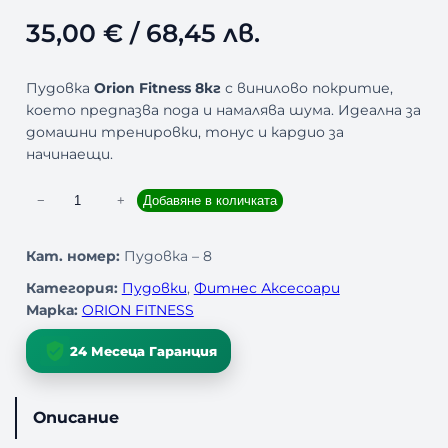
35,00
€
/ 68,45 лв.
Пудовка
Orion Fitness 8кг
с винилово покритие,
което предпазва пода и намалява шума. Идеална за
домашни тренировки, тонус и кардио за
начинаещи.
к
−
+
Добавяне в количката
о
л
Кат. номер:
Пудовка – 8
и
Категория:
Пудовки
, 
Фитнес Аксесоари
ч
Марка:
ORION FITNESS
е
с
24 Месеца Гаранция
т
в
о
Описание
з
а