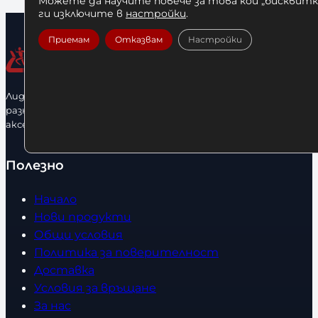
Можете да научите повече за това кои „бисквитки
ги изключите в
настройки
.
Приемам
Отказвам
Настройки
Лидерфитнес е водещ вносител и представител на голямо
разнообразие от бойна екипировка, фитнес уреди и
аксесоари.
Полезно
Начало
Нови продукти
Общи условия
Политика за поверителност
Доставка
Условия за връщане
За нас