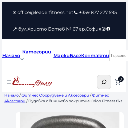
Към
✉ office@leaderfitness.net
📞 +359 877 277 595
съдържанието
Instagram
Faceboo
📍 бул.Христо Ботев № 67 гр.София
Категории
Търсен
Начало
Марки
Блог
Контакти
Търсене
0
Начало
/
Фитнес Оборудване и Аксесоари
/
Фитнес
Аксесоари
/ Пудовка с винилово покритие Orion Fitness 8кг