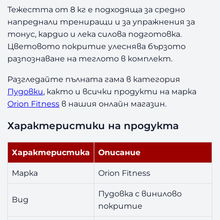
и
Тежестта от 8 кг е подходяща за средно
т
напреднали трениращи и за упражнения за
и
тонус, кардио и лека силова подготовка.
е
Цветовото покритие улеснява бързото
O
разпознаване на теглото в комплект.
r
i
Разгледайте пълната гама в категория
o
Пудовки
, както и всички продукти на марка
n
F
Orion Fitness
в нашия онлайн магазин.
i
Характеристики на продукта
t
n
e
Характеристика
Описание
s
s
Марка
Orion Fitness
8
к
Пудовка с винилово
Вид
г
покритие