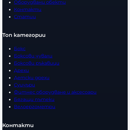
Оборудвани обекти
Контакти
Статии
Топ категории
Бокс
Боксови чували
Боксови ръкавици
Дрехи
Детски дрехи
Суичъри
Фитнес оборудване и аксесоари
Бягащи пътеки
Велоергометри
Контакти