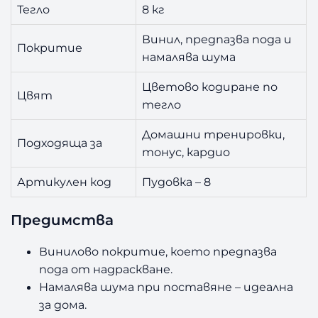
Тегло
8 кг
Винил, предпазва пода и
Покритие
намалява шума
Цветово кодиране по
Цвят
тегло
Домашни тренировки,
Подходяща за
тонус, кардио
Артикулен код
Пудовка – 8
Предимства
Винилово покритие, което предпазва
пода от надраскване.
Намалява шума при поставяне – идеална
за дома.