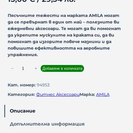
Пясъчните тежести на марката AMILA могат
да се превърнат в един от най – полезните ви
ежедневни аксесоари. Те могат да ви помогнат
да укрепите мускулите на краката си, да ви
помогнат да изгорите повече мазнини и да
повишите ефективността на аеробните
упражнения.
к
−
+
Добавяне в количката
о
л
Кат. номер:
94953
и
Категория:
Фитнес Аксесоари
Марка:
AMILA
ч
е
с
Описание
т
в
Допълнителна информация
о