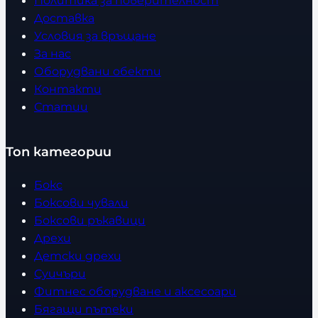
Доставка
Условия за връщане
За нас
Оборудвани обекти
Контакти
Статии
Топ категории
Бокс
Боксови чували
Боксови ръкавици
Дрехи
Детски дрехи
Суичъри
Фитнес оборудване и аксесоари
Бягащи пътеки