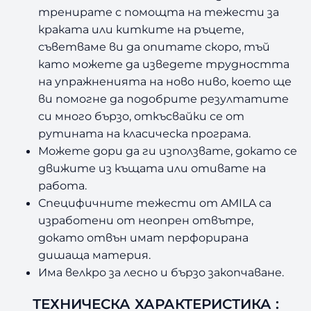
тренирате с помощта на тежести за
Е
И
краката или китките на ръцете,
К
съветваме ви да опитате скоро, тъй
Р
като можете да изведете трудността
А
на упражненията на ново ниво, което ще
К
ви помогне да подобрите резултатите
А
си много бързо, откъсвайки се от
1
рутината на класическа програма.
.
5
Можете дори да ги използвате, докато се
К
движите из къщата или отивате на
Г
работа.
Специфичните тежести от AMILA са
изработени от неопрен отвътре,
докато отвън имат перфорирана
дишаща материя.
Има велкро за лесно и бързо закопчаване.
ТЕХНИЧЕСКА ХАРАКТЕРИСТИКА :