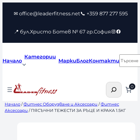
Към
✉ office@leaderfitness.net
📞 +359 877 277 595
съдържанието
Instagram
Faceboo
📍 бул.Христо Ботев № 67 гр.София
Категории
Търсен
Начало
Марки
Блог
Контакти
Търсене
0
Начало
/
Фитнес Оборудване и Аксесоари
/
Фитнес
Аксесоари
/ ПЯСЪЧНИ ТЕЖЕСТИ ЗА РЪЦЕ И КРАКА 1.5КГ