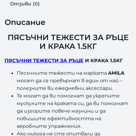
з
Отзиви (0)
а
П
Описание
Я
С
Ъ
ПЯСЪЧНИ ТЕЖЕСТИ ЗА РЪЦЕ
Ч
И КРАКА 1.5КГ
Н
И
ПЯСЪЧНИ ТЕЖЕСТИ ЗА РЪЦЕ
И КРАКА 1.5КГ
Т
Е
Пясъчните тежести на марката
AMILA
Ж
могат да се превърнат в един от най –
Е
полезните ви ежедневни аксесоари.
С
Т
Те могат да ви помогнат да укрепите
И
мускулите на краката си, да ви помогнат
З
да изгорите повече мазнини и да
А
повишите ефективността на
Р
аеробните упражнения.
Ъ
Ако никога не сте опитвали да
Ц