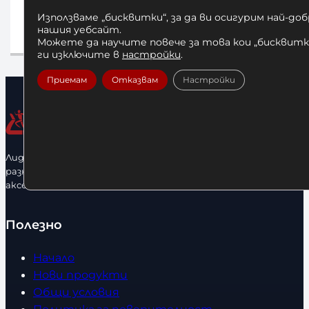
Използваме „бисквитки“, за да ви осигурим най-до
25,00
€
/ 48,90 лв.
нашия уебсайт.
а
Добавяне в количката
Можете да научите повече за това кои „бисквитки
ги изключите в
настройки
.
Приемам
Отказвам
Настройки
Лидерфитнес е водещ вносител и представител на голямо
разнообразие от бойна екипировка, фитнес уреди и
аксесоари.
Полезно
Начало
Нови продукти
Общи условия
Политика за поверителност