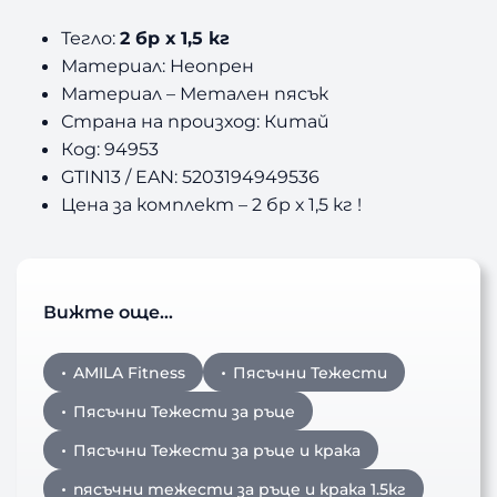
Тегло:
2 бр х 1,5 кг
Материал: Неопрен
Материал – Метален пясък
Страна на произход: Китай
Код: 94953
GTIN13 / EAN: 5203194949536
Цена за комплект – 2 бр х 1,5 кг !
Вижте още…
AMILA Fitness
Пясъчни Тежести
Пясъчни Тежести за ръце
Пясъчни Тежести за ръце и крака
пясъчни тежести за ръце и крака 1.5кг