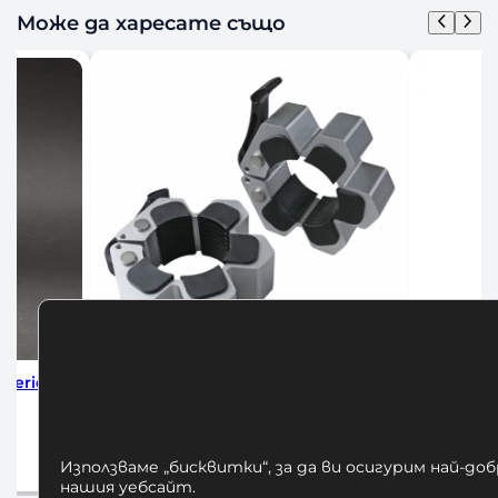
Може да харесате също
коби за
Алуминиеви Заключващи Скоби за
Бухалка-г
Олимпийски Лост 50 мм
1
30,68
€
/ 60,00 лв.
До
Използваме „бисквитки“, за да ви осигурим най-до
Добавяне в количката
нашия уебсайт.