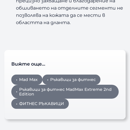
прецизно захващане и благодарение на
обшиването на отделните сегменти не
позволява на кожата да се мести в
областта на дланта.
Вижте още…
Mad Max
Ръкавици за фитнес
Ръкавици за фитнес MadMax Extreme 2nd
Edition
ФИТНЕС РЪКАВИЦИ