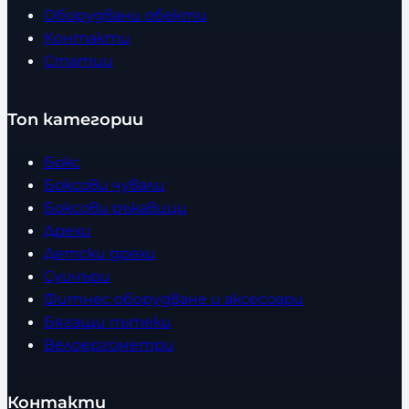
Оборудвани обекти
Контакти
Статии
Топ категории
Бокс
Боксови чували
Боксови ръкавици
Дрехи
Детски дрехи
Суичъри
Фитнес оборудване и аксесоари
Бягащи пътеки
Велоергометри
Контакти