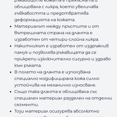
ръкавиците кожата е прекъсната и
облицована с ликра, което увеличава
гъвкавостта и предотвратява
деформацията на кожата.
Материалът между пръстите и от
вътрешната страна на дланта е
изработен от четири-слойна ликра.
Накитникът е изработен от издръжлив
памук и позволява ръкавицата да се
прикрепи изключително сигурно и здраво
към ръката.
В полето на дланта е използвана
специално модифицирана кожа силно
устойчива на механично износване.
Също така дланта е облицована със
специален материал разделен на отделни
сегменти.
Този материал осигурява абсолютно