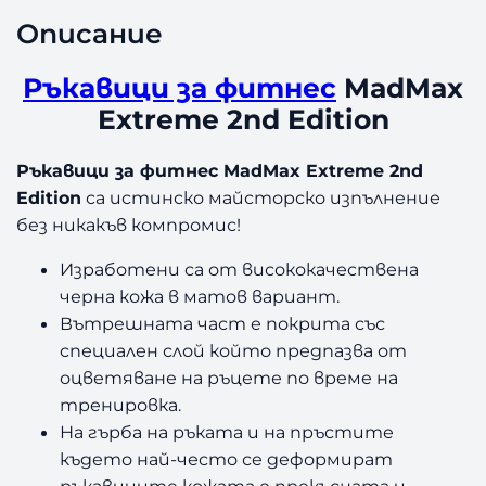
Описание
Ръкавици за фитнес
MadMax
Extreme 2nd Edition
Ръкавици за фитнес MadMax Extreme 2nd
Edition
са истинско майсторско изпълнение
без никакъв компромис!
Изработени са от висококачествена
черна кожа в матов вариант.
Вътрешната част е покрита със
специален слой който предпазва от
оцветяване на ръцете по време на
тренировка.
На гърба на ръката и на пръстите
където най-често се деформират