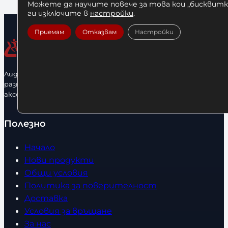
Можете да научите повече за това кои „бисквитки
ги изключите в
настройки
.
Приемам
Отказвам
Настройки
Лидерфитнес е водещ вносител и представител на голямо
разнообразие от бойна екипировка, фитнес уреди и
аксесоари.
Полезно
Начало
Нови продукти
Общи условия
Политика за поверителност
Доставка
Условия за връщане
За нас