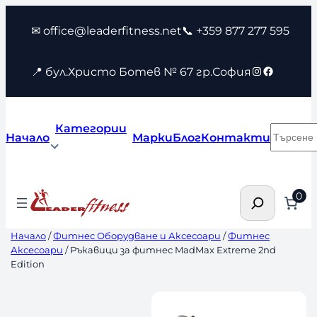
Към
✉ office@leaderfitness.net
📞 +359 877 277 595
съдържанието
Instagram
Faceboo
📍 бул.Христо Ботев № 67 гр.София
Категории
Търсен
Начало
Марки
Блог
Контакти
Търсене
0
Начало
/
Фитнес Оборудване и Аксесоари
/
Фитнес
Аксесоари
/ Ръкавици за фитнес MadMax Extreme 2nd
Edition