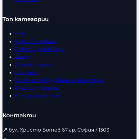
Топ категории
Бокс
Боксови чували
Боксови ръкавици
Дрехи
Детски дрехи
Суичъри
Фитнес оборудване и аксесоари
Бягащи пътеки
Велоергометри
Контакти
📍
бул. Христо Ботев 67 гр. София / 1303