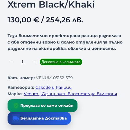
Xtrem Black/Khaki
130,00
€
/ 254,26 лв.
Тази внимателно проектирана раница разполага
с две отделни горно и долно отделения за пълно
разделяне на екипировка, облекло и ценности.
к
−
+
Добавяне в количката
о
л
Кат. номер:
VENUM-05152-539
и
Категория:
Сакове и Раници
ч
Марка:
Venum | Официален Вносител за България
е
с
Предлага се само онлайн
т
в
Безплатна Доставка
о
з