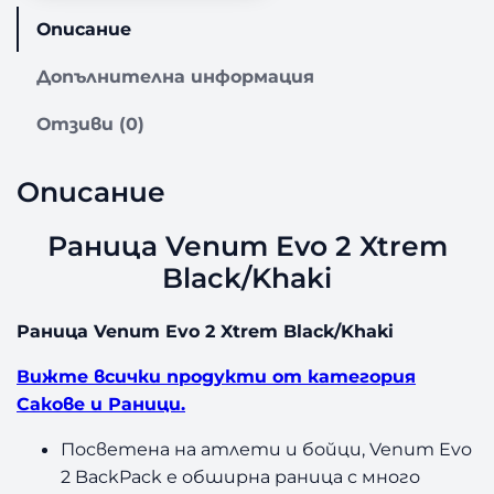
а
Описание
Р
а
Допълнителна информация
н
и
Отзиви (0)
ц
а
V
Описание
e
n
Раница Venum Evo 2 Xtrem
u
Black/Khaki
m
E
v
Раница Venum Evo 2 Xtrem Black/Khaki
o
2
Вижте всички продукти от категория
X
Сакове и Раници.
t
r
Посветена на атлети и бойци, Venum Evo
e
2 BackPack е обширна раница с много