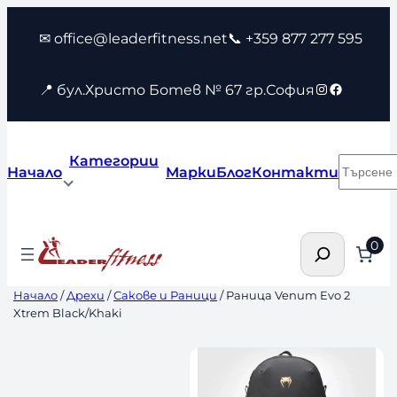
Към
✉ office@leaderfitness.net
📞 +359 877 277 595
съдържанието
Instagram
Faceboo
📍 бул.Христо Ботев № 67 гр.София
Категории
Търсен
Начало
Марки
Блог
Контакти
Търсене
0
Начало
/
Дрехи
/
Сакове и Раници
/ Раница Venum Evo 2
Xtrem Black/Khaki