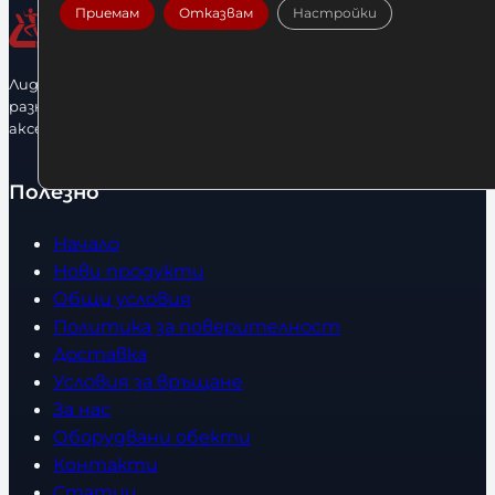
Приемам
Отказвам
Настройки
Лидерфитнес е водещ вносител и представител на голямо
разнообразие от бойна екипировка, фитнес уреди и
аксесоари.
Полезно
Начало
Нови продукти
Общи условия
Политика за поверителност
Доставка
Условия за връщане
За нас
Оборудвани обекти
Контакти
Статии