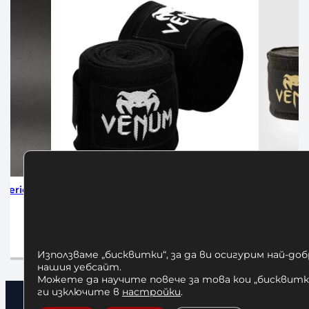
 Бокс Venum 4м Black
Бинтове за Бокс Venum 4м
Black/Gold
,00
€
/ 23,47 лв.
12,00
€
/ 23,47 лв.
вяне в количката
Добавяне в количката
Използваме „бисквитки“, за да ви осигурим най-до
нашия уебсайт.
Можете да научите повече за това кои „бисквитки
ги изключите в
настройки
.