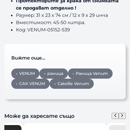
Протекторите за крака от снимката
се продават отделно !
Размер: 31 x 23 x 74 см / 12 x 9 x 29 инча
Вместимост: 45-50 литра.
Код: VENUM-05152-539
Вижте още…
VENUM
раница
Раница Venum
САК VENUM
Сакове Venum
Може да харесате също