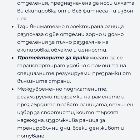
m
отделения, предназначена да носи цялата
B
ви екипировка от и във фитнеса – и извън
l
нея.
a
Тази внимателно проектирана раница
c
разполага с две отделни горно и долно
k
/
отделения за пълно разделяне на
K
екипировка, облекло и ценности.
h
Протекторите за крака
могат да се
a
транспортират удобно с помощта на
k
специалните регулируеми презрамки от
i
външните страни.
Междувременно подплатените,
регулируеми презрамки на раменете и
през гърдите правят раницата, отличен
избор за спортисти, които търсят
надеждна, издръжлива раница за
тренировъчни дни, всеки ден живот и
пътуване.