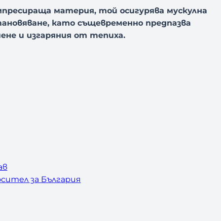
пресираща материя, той осигурява мускулна
тановяване, като същевременно предпазва
ене и изгаряния от тепиха.
ав
сител за България