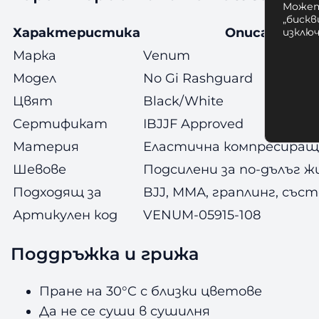
Может
„бискв
Характеристика
Описание
изклю
Марка
Venum
Модел
No Gi Rashguard
Цвят
Black/White
Сертификат
IBJJF Approved
Материя
Еластична компресиращ
Шевове
Подсилени за по-дълъг 
Подходящ за
BJJ, ММА, граплинг, със
Артикулен код
VENUM-05915-108
Поддръжка и грижа
Пране на 30°C с близки цветове
Да не се суши в сушилня