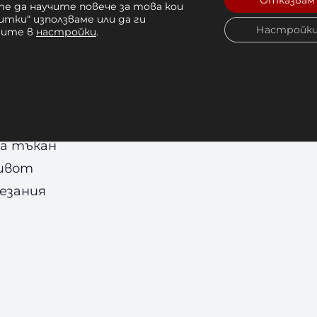
Отказвам
е да научите повече за това кои
итки“ използваме или да ги
Настройк
чите в
настройки
.
а тъкан
живот
тезания