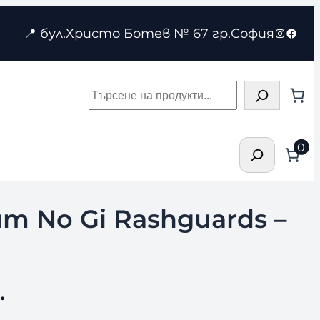
Instagr
Face
📍 бул.Христо Ботев № 67 гр.София
Търсене
Търсене
0
m No Gi Rashguards –
.