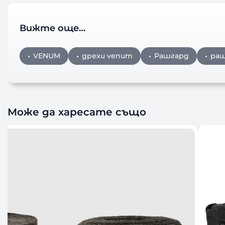
Вижте още…
VENUM
дрехи venum
Рашгард
раш
Може да харесате също