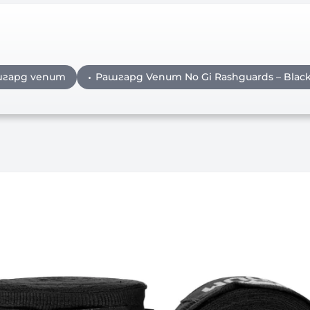
гард venum
Рашгард Venum No Gi Rashguards – Blac