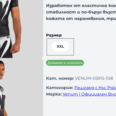
Изработен от еластична ком
стабилност и по-бързо възс
кожата от наранявания, три
Размер
XXL
Добавяне в количката
Кат. номер:
VENUM-05915-108
Категория:
Рашгард с Къс Рък
Марка:
Venum | Официален Вно