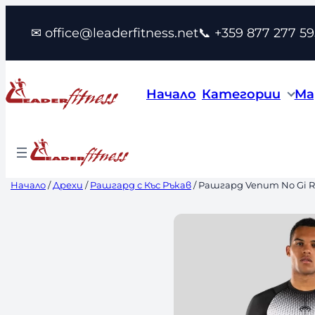
Към
✉ office@leaderfitness.net
📞 +359 877 277 59
съдържанието
Начало
Категории
Ма
Начало
/
Дрехи
/
Рашгард с Къс Ръкав
/ Рашгард Venum No Gi R