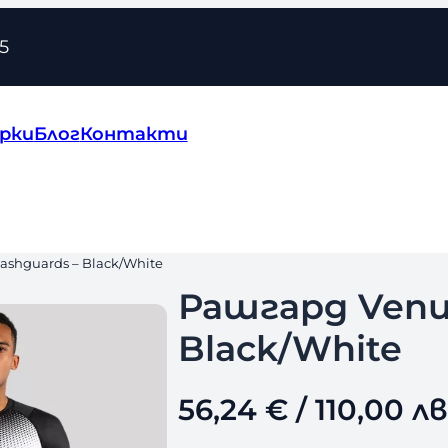
5
рки
Блог
Контакти
ashguards – Black/White
Рашгард Venu
Black/White
56,24
€
/ 110,00 лв