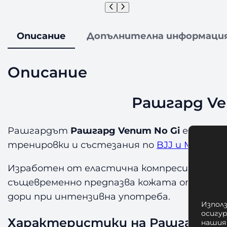
Описание
Допълнителна информаци
Описание
Рашгард Ven
Рашгардът
Рашгард Venum No Gi
е официал
тренировки и състезания по
BJJ и ММА
. Т
Изработен от еластична компресираща мат
същевременно предпазва кожата от наран
дори при интензивна употреба.
Използ
осигу
Характеристики на Рашгард Ve
нашия