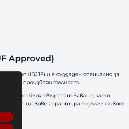
JF Approved)
Federation (IBJJF) и е създаден специално за
омфорт и производителност.
ост и по-бързо възстановяване, като
дсилените шевове гарантират дълъг живот