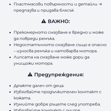
Пластмасови повърхности и детайли
→
предпазва и придава блясък
⚠
ВАЖНО:
Прекомерното смазване е вредно и може
да повреди ремъка.
Недостатъчното смазване също е опасно
–
износва ремъка и натоварва мотора.
Липсата на смазване може дори да
унищожи мотора.
⚠
Предупреждения:
Дръжте далеч от деца.
Избягвайте продължителен контакт с
кожата.
Измийте добре ръцете след употреба.
Избягвайте контакт с очите.