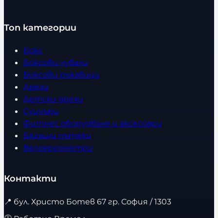
Топ категории
Бокс
Боксови чували
Боксови ръкавици
Дрехи
Детски дрехи
Суичъри
Фитнес оборудване и аксесоари
Бягащи пътеки
Велоергометри
Контакти
📍
бул. Христо Ботев 67 гр. София / 1303