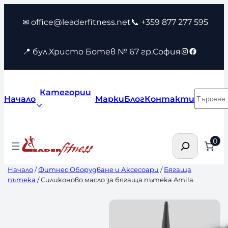
Към
✉ office@leaderfitness.net
📞 +359 877 277 595
съдържанието
Instagram
Faceboo
📍 бул.Христо Ботев № 67 гр.София
Категории
Търсен
Начало
Марки
Блог
Контакти
Търсене
0
Начало
/
Фитнес Оборудване и Аксесоари
/
Бягаща
пътека
/ Силиконово масло за бягаща пътека Amila