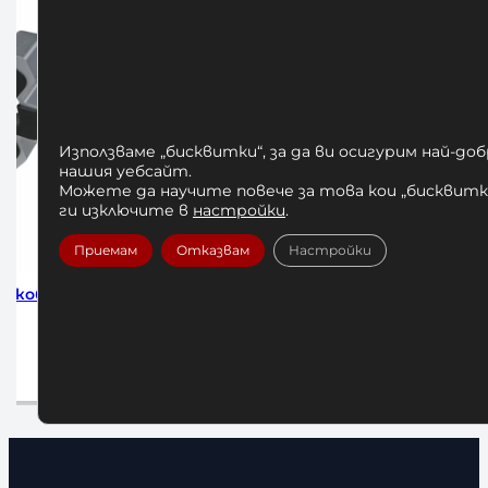
Използваме „бисквитки“, за да ви осигурим най-до
нашия уебсайт.
Можете да научите повече за това кои „бисквитки
ги изключите в
настройки
.
Приемам
Отказвам
Настройки
BullBag 10
Българска Торба Amila BullBag 25
Българск
кг
.
75,00
€
/ 146,69 лв.
та
Добавяне в количката