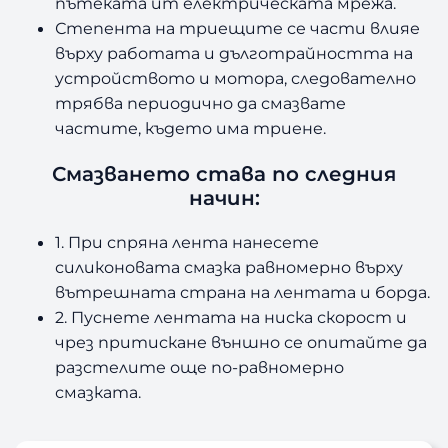
пътеката ит електрическата мрежа.
Степента на триещите се части влияе
върху работата и дълготрайността на
устройството и мотора, следователно
трябва периодично да смазвате
частите, където има триене.
Смазването става по следния
начин:
1. При спряна лента нанесете
силиконовата смазка равномерно върху
вътрешната страна на лентата и борда.
2. Пуснете лентата на ниска скорост и
чрез притискане външно се опитайте да
разстелите още по-равномерно
смазката.