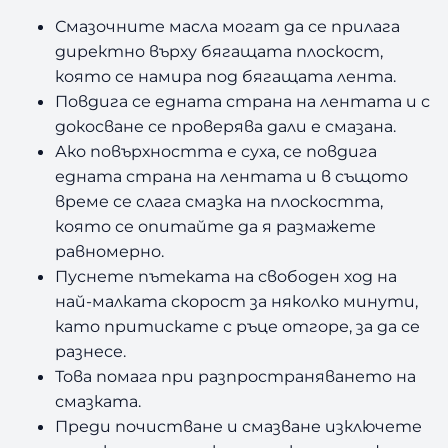
Смазочните масла могат да се прилага
директно върху бягащата плоскост,
която се намира под бягащата лента.
Повдига се едната страна на лентата и с
докосване се проверява дали е смазана.
Ако повърхността е суха, се повдига
едната страна на лентата и в същото
време се слага смазка на плоскостта,
която се опитайте да я размажете
равномерно.
Пуснете пътеката на свободен ход на
най-малката скорост за няколко минути,
като притискате с ръце отгоре, за да се
разнесе.
Това помага при разпространяването на
смазката.
Преди почистване и смазване изключете