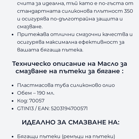
счита за идеална, тъй като е по-гъста от
стандартната силиконова плътност 350
и осигурява по-дълготрайна защита и
смазване.
Притежава отлични смазочни качества и
осигурява максимална ефективност за
вашата бягаща пътека.
Техническо описание на Масло за
смазване на пътеки за бягане :
Пластмасова туба силиконово олио
Обем – 190 мл.
Код: 70057
GTIN13 / EAN: 5203194700571
ИДЕАЛНО ЗА СМАЗВАНЕ НА:
Бягащи пътеки (ремъци на пътеки)