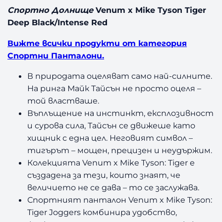
Спортно Долнище
Venum x Mike Tyson Tiger
Deep Black/Intense Red
Вижте всички продукти от категория
Спортни Панталони.
В природата оцеляват само най-силните.
На ринга Майк Тайсън не просто оцеля
–
той властваше.
Въплъщение на инстинкт, експлозивност
и сурова сила, Тайсън се движеше като
хищник с една цел. Неговият символ
–
тигърът
–
мощен, прецизен и неудържим.
Колекцията Venum x Mike Tyson: Tiger е
създадена за тези, които знаят, че
величието не се дава
–
то се заслужава.
Спортният панталон Venum x Mike Tyson:
Tiger Joggers комбинира удобство,