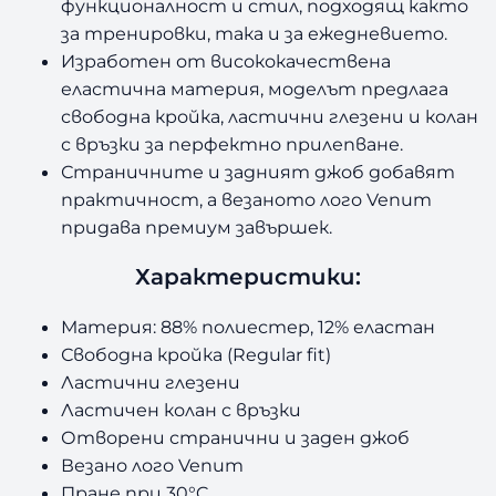
функционалност и стил, подходящ както
за тренировки, така и за ежедневието.
Изработен от висококачествена
еластична материя, моделът предлага
свободна кройка, ластични глезени и колан
с връзки за перфектно прилепване.
С
траничните и задният джоб добавят
практичност, а везаното лого Venum
придава премиум завършек.
Характеристики:
Материя: 88% полиестер, 12% еластан
Свободна кройка (Regular fit)
Ластични глезени
Ластичен колан с връзки
Отворени странични и заден джоб
Везано лого Venum
Пране при 30
°C