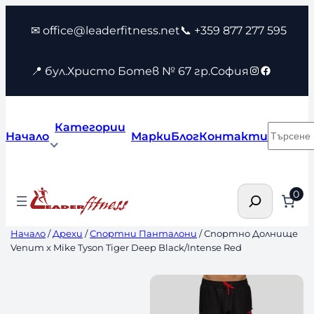
Към
✉ office@leaderfitness.net
📞 +359 877 277 595
съдържанието
Instagram
Faceboo
📍 бул.Христо Ботев № 67 гр.София
Категории
Търсен
Начало
Марки
Блог
Контакти
Търсене
0
Начало
/
Дрехи
/
Спортни Панталони
/ Спортно Долнище
Venum x Mike Tyson Tiger Deep Black/Intense Red