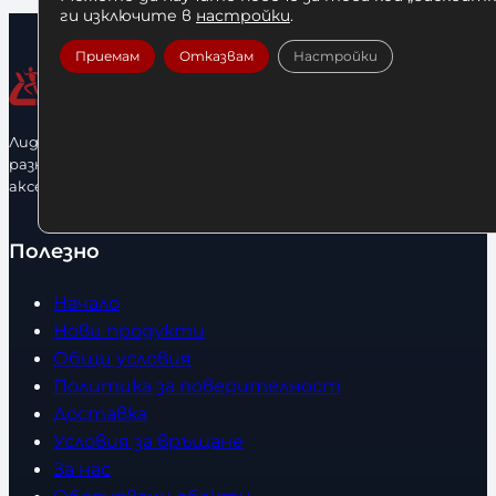
ги изключите в
настройки
.
Приемам
Отказвам
Настройки
Лидерфитнес е водещ вносител и представител на голямо
разнообразие от бойна екипировка, фитнес уреди и
аксесоари.
Полезно
Начало
Нови продукти
Общи условия
Политика за поверителност
Доставка
Условия за връщане
За нас
Оборудвани обекти