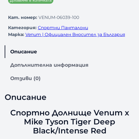
Добавяне в количката
Кат. номер:
VENUM-06039-100
Категория:
Спортни Панталони
Марка:
Venum | Официален Вносител за България
Описание
Допълнителна информация
Отзиви (0)
Описание
Спортно Долнище Venum x
Mike Tyson Tiger Deep
Black/Intense Red