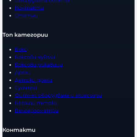
Контакти
Статии
Топ категории
Бокс
Боксови чували
Боксови ръкавици
Дрехи
Детски дрехи
Суичъри
Фитнес оборудване и аксесоари
Бягащи пътеки
Велоергометри
Контакти