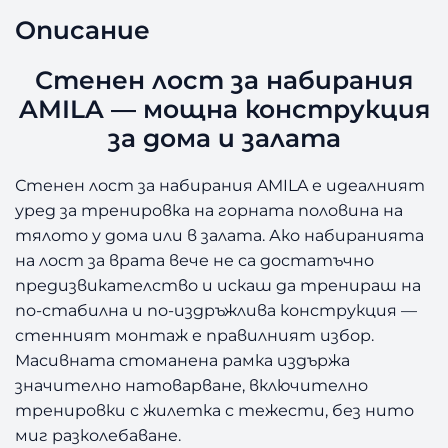
а
Описание
С
т
е
Стенен лост за набирания
н
AMILA — мощна конструкция
е
за дома и залата
н
л
о
Стенен лост за набирания AMILA е идеалният
с
уред за тренировка на горната половина на
т
тялото у дома или в залата. Ако набиранията
з
на лост за врата вече не са достатъчно
а
предизвикателство и искаш да тренираш на
н
по-стабилна и по-издръжлива конструкция —
а
стенният монтаж е правилният избор.
б
и
Масивната стоманена рамка издържа
р
значително натоварване, включително
а
тренировки с жилетка с тежести, без нито
н
миг разколебаване.
и