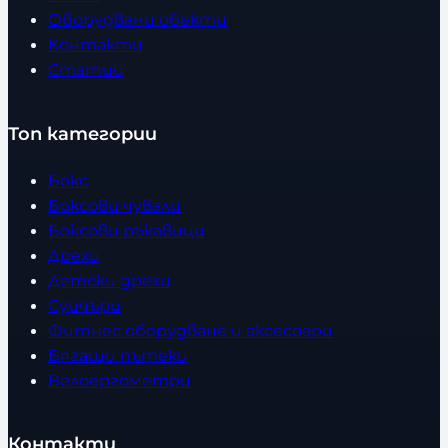
Оборудвани обекти
Контакти
Статии
Топ категории
Бокс
Боксови чували
Боксови ръкавици
Дрехи
Детски дрехи
Суичъри
Фитнес оборудване и аксесоари
Бягащи пътеки
Велоергометри
Контакти