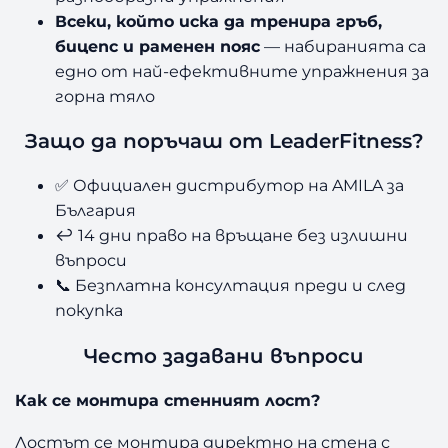
Всеки, който иска да тренира гръб,
бицепс и раменен пояс
— набиранията са
едно от най-ефективните упражнения за
горна тяло
Защо да поръчаш от LeaderFitness?
✅ Официален дистрибутор на AMILA за
България
↩️ 14 дни право на връщане без излишни
въпроси
📞 Безплатна консултация преди и след
покупка
Често задавани въпроси
Как се монтира стенният лост?
Лостът се монтира директно на стена с