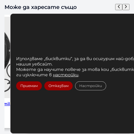
Може да харесате също
Използваме „бисквитки“, за да ви осигурим най-до
нашия уебсайт.
Можете да научите повече за това кои „бисквитки
ги изключите в
настройки
.
Приемам
Отказвам
Настройки
num Lineup Football Series
Алуминиеви Заключващи 
Official
Лост Ф50
30,00
€
/ 58,67 лв.
25,00
€
/ 48,90 лв.
Добавяне в количката
Добавяне в количката