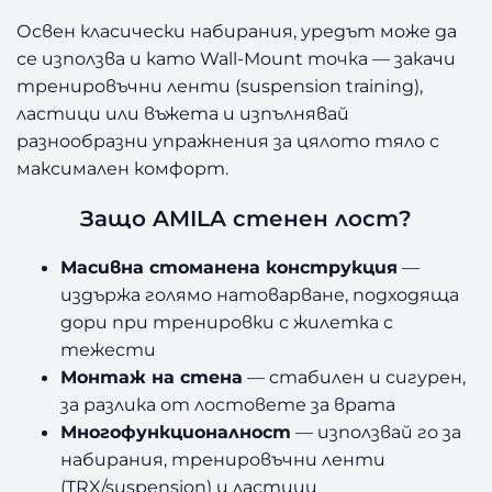
я
Освен класически набирания, уредът може да
A
се използва и като Wall-Mount точка — закачи
M
тренировъчни ленти (suspension training),
I
ластици или въжета и изпълнявай
L
разнообразни упражнения за цялото тяло с
A
максимален комфорт.
Защо AMILA стенен лост?
Масивна стоманена конструкция
—
издържа голямо натоварване, подходяща
дори при тренировки с жилетка с
тежести
Монтаж на стена
— стабилен и сигурен,
за разлика от лостовете за врата
Многофункционалност
— използвай го за
набирания, тренировъчни ленти
(TRX/suspension) и ластици