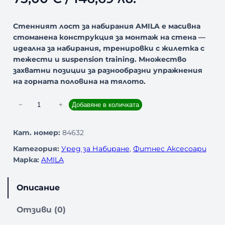
Стенният лост за набирания AMILA е масивна
стоманена конструкция за монтаж на стена —
идеална за набирания, тренировки с жилетка с
тежести и suspension training. Множество
захватни позиции за разнообразни упражнения
на горната половина на тялото.
к
−
+
Добавяне в количката
о
л
Кат. номер:
84632
и
Категория:
Уред за Набиране
, 
Фитнес Аксесоари
ч
Марка:
AMILA
е
с
т
Описание
в
о
Отзиви (0)
з