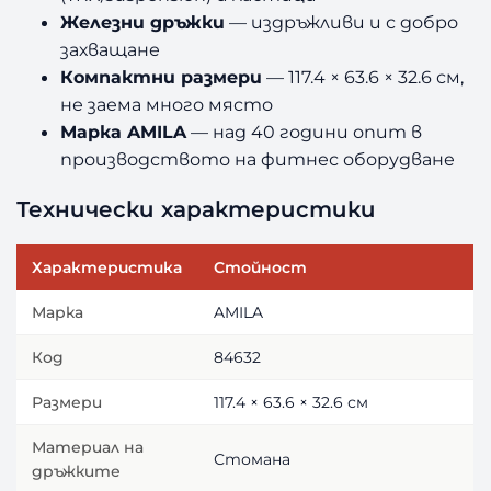
Железни дръжки
— издръжливи и с добро
захващане
Компактни размери
— 117.4 × 63.6 × 32.6 см,
не заема много място
Марка AMILA
— над 40 години опит в
производството на фитнес оборудване
Технически характеристики
Характеристика
Стойност
Марка
AMILA
Код
84632
Размери
117.4 × 63.6 × 32.6 см
Материал на
Стомана
дръжките