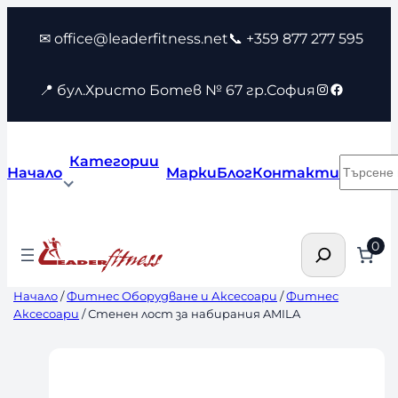
Към
✉ office@leaderfitness.net
📞 +359 877 277 595
съдържанието
Instagram
Faceboo
📍 бул.Христо Ботев № 67 гр.София
Категории
Търсен
Начало
Марки
Блог
Контакти
Търсене
0
Начало
/
Фитнес Оборудване и Аксесоари
/
Фитнес
Аксесоари
/ Стенен лост за набирания AMILA