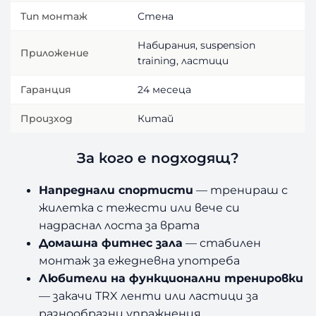
Тип монтаж
Стена
Набирания, suspension
Приложение
training, ластици
Гаранция
24 месеца
Произход
Китай
За кого е подходящ?
Напреднали спортисти
— тренираш с
жилетка с тежести или вече си
надраснал лоста за врата
Домашна фитнес зала
— стабилен
монтаж за ежедневна употреба
Любители на функционални тренировки
— закачи TRX ленти или ластици за
разнообразни упражнения