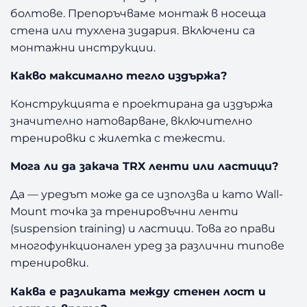
болтове. Препоръчваме монтаж в носеща
стена или тухлена зидария. Включени са
монтажни инструкции.
Какво максимално тегло издържа?
Конструкцията е проектирана да издържа
значително натоварване, включително
тренировки с жилетка с тежести.
Мога ли да закача TRX ленти или ластици?
Да — уредът може да се използва и като Wall-
Mount точка за тренировъчни ленти
(suspension training) и ластици. Това го прави
многофункционален уред за различни типове
тренировки.
Каква е разликата между стенен лост и