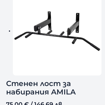
Стенен лост за
набирания AMILA
75,00
€
/ 146,69 лв.