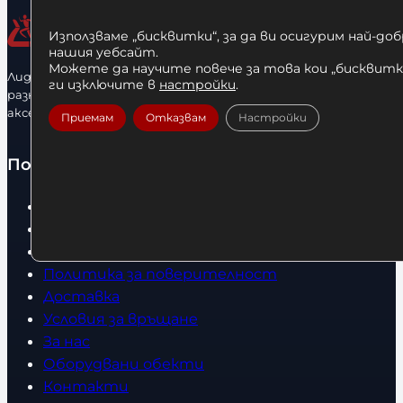
Използваме „бисквитки“, за да ви осигурим най-до
нашия уебсайт.
Можете да научите повече за това кои „бисквитки
Лидерфитнес е водещ вносител и представител на голямо
ги изключите в
настройки
.
разнообразие от бойна екипировка, фитнес уреди и
аксесоари.
Приемам
Отказвам
Настройки
Полезно
Начало
Нови продукти
Общи условия
Политика за поверителност
Доставка
Условия за връщане
За нас
Оборудвани обекти
Контакти