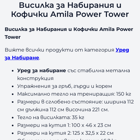
Висилка за Набирания и
а
Кофички Amila Power Tower
з
а
Н
Висилка за Набирания и Кофички Amila Power
а
Tower
б
и
Вижте всички продукти от категория
Уред
р
за Набиране
.
а
н
Уред за набиране
със стабилна метална
и
конструкция
я
Упражнения за гръб, гърди и корем
и
Максимално тегло на трениращия: 150 кг
К
Размери в сглобено състояние: ширина 112
о
см дължина 112 см височина 221 см.
ф
и
Тегло на висилката: 35 кг
ч
Размери на кутия 1: 100 x 46 x 23 см
к
Размери на кутия 2: 125 x 32,5 x 22 см
и