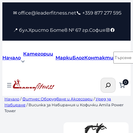
Към
✉ office@leaderfitness.net
📞 +359 877 277 595
съдържанието
Instagram
Faceboo
📍 бул.Христо Ботев № 67 гр.София
Категории
Търсен
Начало
Марки
Блог
Контакти
Търсене
0
Начало
/
Фитнес Оборудване и Аксесоари
/
Уред за
Набиране
/ Висилка за Набирания и Кофички Amila Power
Tower