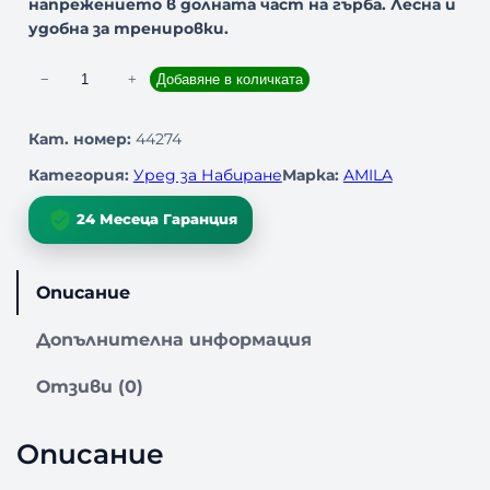
напрежението в долната част на гърба. Лесна и
удобна за тренировки.
к
−
+
Добавяне в количката
о
л
Кат. номер:
44274
и
Категория:
Уред за Набиране
Марка:
AMILA
ч
е
24 Месеца Гаранция
с
т
в
Описание
о
з
Допълнителна информация
а
В
Отзиви (0)
и
с
и
Описание
л
к