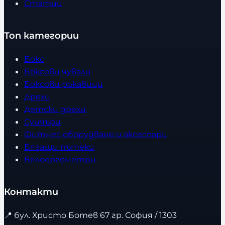
Статии
Топ категории
Бокс
Боксови чували
Боксови ръкавици
Дрехи
Детски дрехи
Суичъри
Фитнес оборудване и аксесоари
Бягащи пътеки
Велоергометри
Контакти
📍
бул. Христо Ботев 67 гр. София / 1303