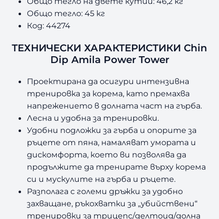
Общо тегло на двете кутии: 46,2 кг
A
Общо тегло: 45 кг
m
Код: 44274
i
l
ТЕХНИЧЕСКИ ХАРАКТЕРИСТИКИ Chin
a
Dip Amila Power Tower
P
o
Проектирана да осигури интензивна
w
e
тренировка за корема, като премахва
r
напрежението в долната част на гърба.
T
Лесна и удобна за тренировки.
o
Удобни подложки за гърба и опорите за
w
ръцете от пяна, намаляват умората и
e
дискомфорта, което ви позволява да
r
продължите да тренирате върху корема
си и мускулите на гърба и ръцете.
Разполага с големи дръжки за удобно
захващане, ръкохватки за „убийствени“
тренировки за трицепс/делтоид/долна