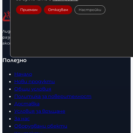
Приемам
Отказвам
Настройки
Лидерфитнес е водещ вносител и представител на голямо
разнообразие от бойна екипировка, фитнес уреди и
аксесоари.
Полезно
Начало
Нови продукти
Общи условия
Политика за поверителност
Доставка
Условия за връщане
За нас
Оборудвани обекти