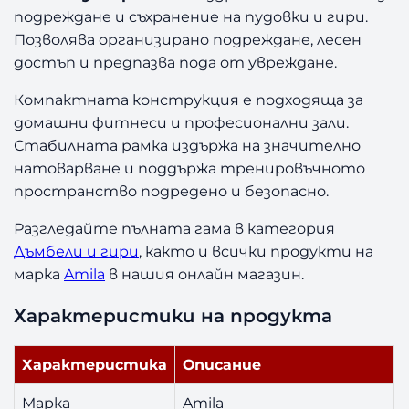
подреждане и съхранение на пудовки и гири.
р
и
Позволява организирано подреждане, лесен
A
достъп и предпазва пода от увреждане.
m
i
Компактната конструкция е подходяща за
l
домашни фитнеси и професионални зали.
a
Стабилната рамка издържа на значително
натоварване и поддържа тренировъчното
пространство подредено и безопасно.
Разгледайте пълната гама в категория
Дъмбели и гири
, както и всички продукти на
марка
Amila
в нашия онлайн магазин.
Характеристики на продукта
Характеристика
Описание
Марка
Amila