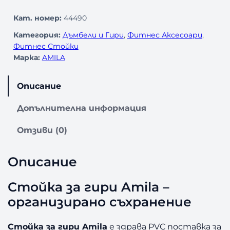
о
л
Кат. номер:
44490
и
Категория:
Дъмбели и Гири
, 
Фитнес Аксесоари
, 
ч
Фитнес Стойки
е
Марка:
AMILA
с
т
в
Описание
о
з
Допълнителна информация
а
С
Отзиви (0)
т
о
Описание
й
к
а
Стойка за гири Amila –
з
организирано съхранение
а
г
Стойка за гири Amila
е здрава PVC поставка за
и