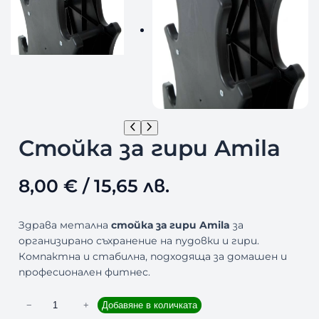
Стойка за гири Amila
8,00
€
/ 15,65 лв.
Здрава метална
стойка за гири Amila
за
организирано съхранение на пудовки и гири.
Компактна и стабилна, подходяща за домашен и
професионален фитнес.
к
−
+
Добавяне в количката