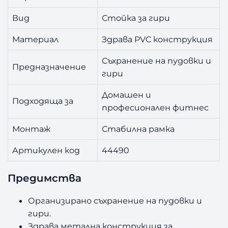
Вид
Стойка за гири
Материал
Здрава PVC конструкция
Съхранение на пудовки и
Предназначение
гири
Домашен и
Подходяща за
професионален фитнес
Монтаж
Стабилна рамка
Артикулен код
44490
Предимства
Организирано съхранение на пудовки и
гири.
Здрава метална конструкция за