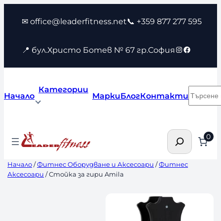
Към
✉ office@leaderfitness.net
📞 +359 877 277 595
съдържанието
Instagram
Faceboo
📍 бул.Христо Ботев № 67 гр.София
Категории
Търсен
Начало
Марки
Блог
Контакти
Търсене
0
Начало
/
Фитнес Оборудване и Аксесоари
/
Фитнес
Аксесоари
/ Стойка за гири Amila