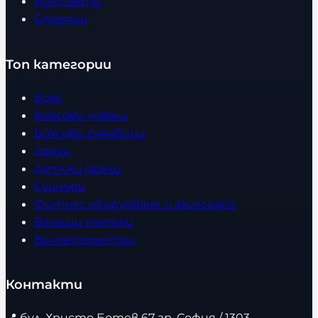
Контакти
Статии
Топ категории
Бокс
Боксови чували
Боксови ръкавици
Дрехи
Детски дрехи
Суичъри
Фитнес оборудване и аксесоари
Бягащи пътеки
Велоергометри
Контакти
📍
бул. Христо Ботев 67 гр. София / 1303