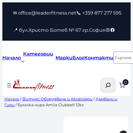
Към
✉ office@leaderfitness.net
📞 +359 877 277 595
съдържанието
Instagram
Faceboo
📍 бул.Христо Ботев № 67 гр.София
Категории
Търсен
Начало
Марки
Блог
Контакти
Търсене
0
Начало
/
Фитнес Оборудване и Аксесоари
/
Дъмбели и
Гири
/ Бухалка-гира Amila Clubbell 12кг