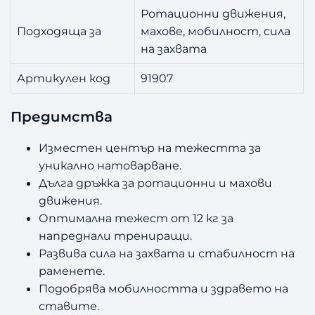
Ротационни движения,
Подходяща за
махове, мобилност, сила
на захвата
Артикулен код
91907
Предимства
Изместен център на тежестта за
уникално натоварване.
Дълга дръжка за ротационни и махови
движения.
Оптимална тежест от 12 кг за
напреднали трениращи.
Развива сила на захвата и стабилност на
раменете.
Подобрява мобилността и здравето на
ставите.