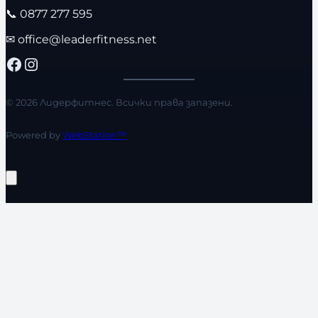
📞
0877 277 595
✉
office@leaderfitness.net
Facebook
Instagram
© 2026 Лидерфитнес. Всички права запазени.
Powered by
WebStation™