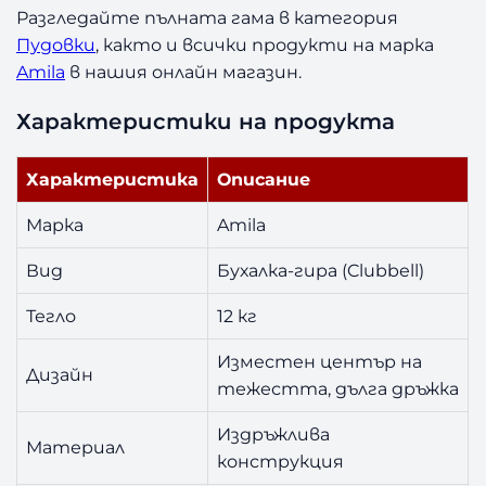
к
Разгледайте пълната гама в категория
г
Пудовки
, както и всички продукти на марка
Amila
в нашия онлайн магазин.
Характеристики на продукта
Характеристика
Описание
Марка
Amila
Вид
Бухалка-гира (Clubbell)
Тегло
12 кг
Изместен център на
Дизайн
тежестта, дълга дръжка
Издръжлива
Материал
конструкция