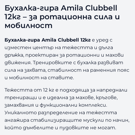
-
Бухалка-гира Amila Clubbell
г
12кг – за ротационна сила и
и
р
мобилност
а
A
Бухалка-гира Amila Clubbell 12кг
е уред с
m
изместен център на тежестта и дълга
i
дръжка, проектиран за ротационни и махови
l
движения. Тренировките с бухалка развиват
a
C
сила на захвата, стабилност на раменния пояс
l
и мобилност на ставите.
u
b
Тежестта от 12 кг е подходяща за напреднали
b
трениращи и е идеална за махове, кръгове,
e
замахвания и функционални комплекси.
l
Уникалното разпределение на тежестта
l
ангажира стабилизиращите мускули по начин,
1
който дъмбелите и пудовките не могат.
2