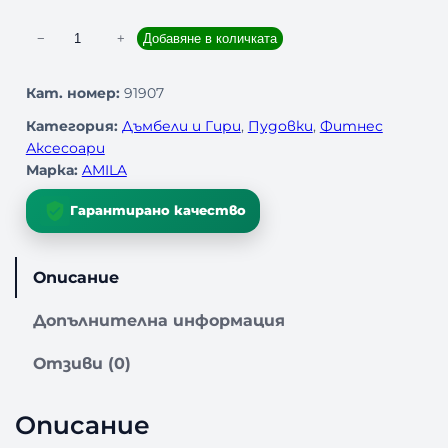
к
−
+
Добавяне в количката
о
л
Кат. номер:
91907
и
Категория:
Дъмбели и Гири
, 
Пудовки
, 
Фитнес
ч
Аксесоари
е
Марка:
AMILA
с
т
Гарантирано качество
в
о
з
Описание
а
Б
Допълнителна информация
у
х
Отзиви (0)
а
л
к
Описание
а