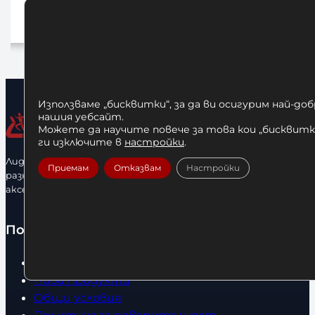
30,00
€
/ 58,67 лв.
а
Добавяне в количката
Използваме „бисквитки“, за да ви осигурим най-до
нашия уебсайт.
Можете да научите повече за това кои „бисквитки
ги изключите в
настройки
.
Лидерфитнес е водещ вносител и представител на голямо
Приемам
Отказвам
Настройки
разнообразие от бойна екипировка, фитнес уреди и
аксесоари.
Полезно
Начало
Нови продукти
Общи условия