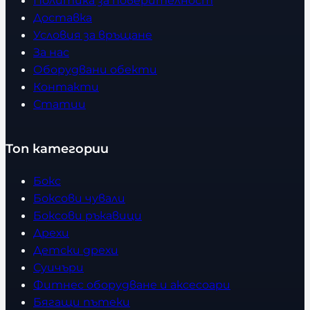
Политика за поверителност
Доставка
Условия за връщане
За нас
Оборудвани обекти
Контакти
Статии
Топ категории
Бокс
Боксови чували
Боксови ръкавици
Дрехи
Детски дрехи
Суичъри
Фитнес оборудване и аксесоари
Бягащи пътеки