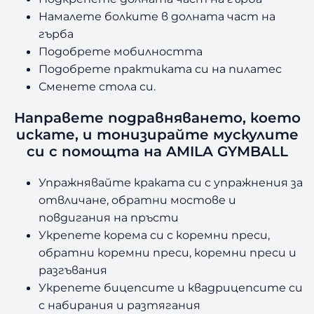
Намалете болките в долната част на
гърба
Подобрете мобилността
Подобрете практиката си на пилатес
Сменете стола си.
Направете подравняването, което
искате, и тонизирайте мускулите
си с помощта на AMILA GYMBALL
Упражнявайте краката си с упражнения за
отвличане, обратни мостове и
повдигания на пръсти
Укрепете корема си с коремни преси,
обратни коремни преси, коремни преси и
разгъвания
Укрепете бицепсите и квадрицепсите си
с набирания и разтягания