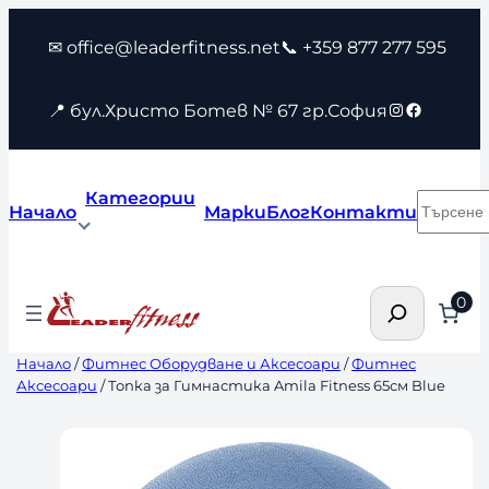
Към
✉ office@leaderfitness.net
📞 +359 877 277 595
съдържанието
Instagram
Faceboo
📍 бул.Христо Ботев № 67 гр.София
Категории
Търсен
Начало
Марки
Блог
Контакти
Търсене
0
Начало
/
Фитнес Оборудване и Аксесоари
/
Фитнес
Аксесоари
/ Топка за Гимнастика Amila Fitness 65см Blue