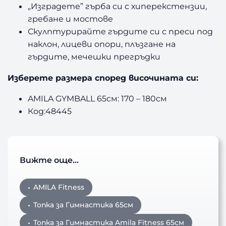
„Изградете” гърба си с хиперекстензии,
гребане и мостове
Скулптурирайте гърдите си с преси под
наклон, лицеви опори, плъзгане на
гърдите, мечешки прегръдки
Изберете размера според височината си:
AMILA GYMBALL 65см: 170 – 180см
Код:48445
Вижте още…
AMILA Fitness
Топка за Гимнастика 65см
Топка за Гимнастика Amila Fitness 65см