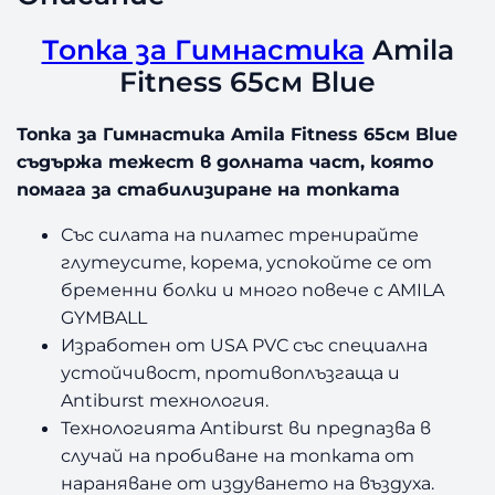
п
к
Топка за Гимнастика
Amila
а
Fitness 65см Blue
з
а
Топка за Гимнастика Amila Fitness 65см Blue
Г
съдържа тежест в долната част, която
и
м
помага за стабилизиране на топката
н
Със силата на пилатес тренирайте
а
с
глутеусите, корема, успокойте се от
т
бременни болки и много повече с AMILA
и
GYMBALL
к
Изработен от USA PVC със специална
а
устойчивост, противоплъзгаща и
A
Antiburst технология.
m
Технологията Antiburst ви предпазва в
i
l
случай на пробиване на топката от
a
нараняване от издуването на въздуха.