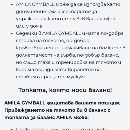
F
AMILA GYMBALL може да се използва като
i
допълнение към аксесоарите за
t
упражнения като стол във вашия офис
n
или у дома.
e
Седейки в AMILA GYMBALL имате по-добра
s
s
стойка на тялото, по-добро
6
кръвообращение, намаляване на болките в
5
долната част на гърба, по-добър баланс,
с
но също така и тренировка на тялото и
м
корема поради активирането на
B
стабилизиращите мускули.
l
u
Топката, която носи баланс!
e
AMILA GYMBALL защитава вашата позиция.
Привеждането на тялото ви в баланс с
топката за баланс AMILA може:
Подкрепете долната част на гърба