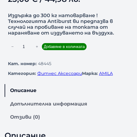
Издържа до 300 кг натоварване !
Технологията Antiburst ви предпазва в
случай на пробиване на топката от
нараняване от издуването на въздуха.
к
−
+
Добавяне в количката
о
л
Кат. номер:
48445
и
Категория:
Фитнес Аксесоари
Марка:
AMILA
ч
е
с
Описание
т
в
Допълнителна информация
о
з
Отзиви (0)
а
Т
Описание
о