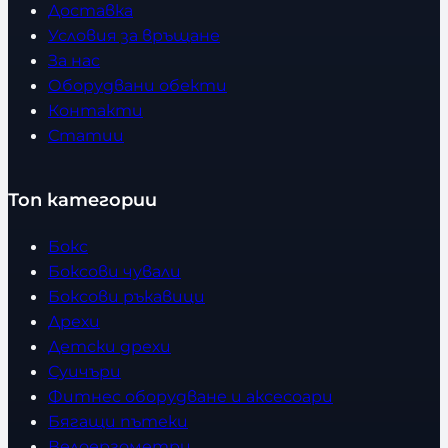
Доставка
Условия за връщане
За нас
Оборудвани обекти
Контакти
Статии
Топ категории
Бокс
Боксови чували
Боксови ръкавици
Дрехи
Детски дрехи
Суичъри
Фитнес оборудване и аксесоари
Бягащи пътеки
Велоергометри