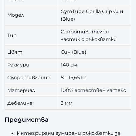
GymTube Gorilla Grip Син
Модел
(Blue)
Съпротивителен
Тип
ластик с ръкохватки
Цвят
Син (Blue)
Размери
140 см
Съпротивление
8 – 15,65 кг
Материал
100% естествен латекс
Дебелина
3 мм
Предимства
Интегрирани гумирани ръкохватки за