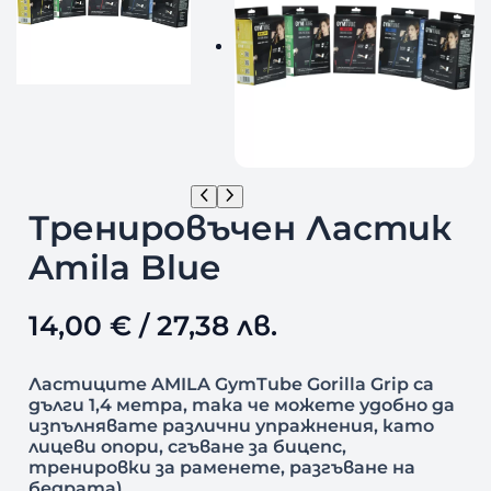
Тренировъчен Ластик
Amila Blue
14,00
€
/ 27,38 лв.
Ластиците AMILA GymTube Gorilla Grip са
дълги 1,4 метра, така че можете удобно да
изпълнявате различни упражнения, като
лицеви опори, сгъване за бицепс,
тренировки за раменете, разгъване на
бедрата).