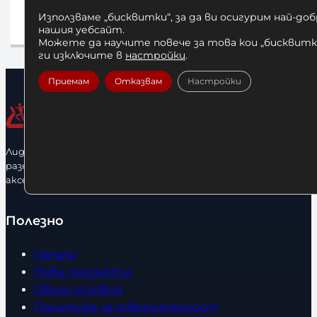
30,68
€
/ 60,00 лв.
Използваме „бисквитки“, за да ви осигурим най-до
Добавяне в 
нашия уебсайт.
Добавяне в количката
Можете да научите повече за това кои „бисквитки
ги изключите в
настройки
.
Приемам
Отказвам
Настройки
Лидерфитнес е водещ вносител и представител на голямо
разнообразие от бойна екипировка, фитнес уреди и
аксесоари.
Полезно
Начало
Нови продукти
Общи условия
Политика за поверителност