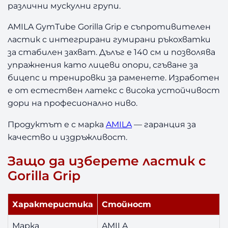
различни мускулни групи.
в
ъ
AMILA GymTube Gorilla Grip е съпротивителен
ч
ластик с интегрирани гумирани ръкохватки
е
за стабилен захват. Дълъг е 140 см и позволява
н
Л
упражнения като лицеви опори, сгъване за
а
бицепс и тренировки за раменете. Изработен
с
е от естествен латекс с висока устойчивост
т
дори на професионално ниво.
и
к
Продуктът е с марка
AMILA
— гаранция за
A
качество и издръжливост.
m
i
Защо да изберете ластик с
l
Gorilla Grip
a
B
l
Характеристика
Стойност
u
e
Марка
AMILA