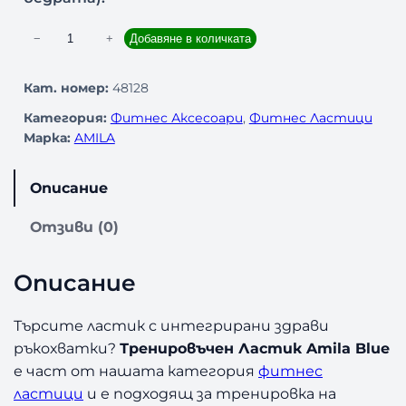
к
−
+
Добавяне в количката
о
л
Кат. номер:
48128
и
Категория:
Фитнес Аксесоари
, 
Фитнес Ластици
ч
Марка:
AMILA
е
с
т
Описание
в
о
Отзиви (0)
з
а
Описание
Т
р
е
Търсите ластик с интегрирани здрави
н
ръкохватки?
Тренировъчен Ластик Amila Blue
и
е част от нашата категория
фитнес
р
ластици
и е подходящ за тренировка на
о