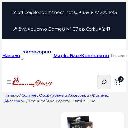
Към
✉ office@leaderfitness.net
📞 +359 877 277 595
съдържанието
Instagram
Faceboo
📍 бул.Христо Ботев № 67 гр.София
Категории
Търсен
Начало
Марки
Блог
Контакти
Търсене
0
Начало
/
Фитнес Оборудване и Аксесоари
/
Фитнес
Аксесоари
/ Тренировъчен Ластик Amila Blue