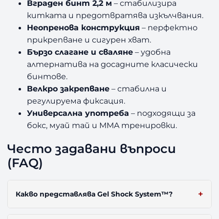
Вграден бинт 2,2 м
– стабилизира
китката и предотвратява изкълчвания.
Неопренова конструкция
– перфектно
прикрепване и сигурен хват.
Бързо слагане и сваляне
– удобна
алтернатива на досадните класически
бинтове.
Велкро закрепване
– стабилна и
регулируема фиксация.
Универсална употреба
– подходящи за
бокс, муай тай и MMA тренировки.
Често задавани въпроси
(FAQ)
Какво представлява Gel Shock System™?