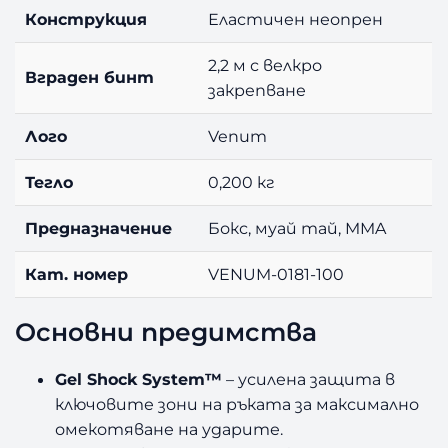
Конструкция
Еластичен неопрен
2,2 м с велкро
Вграден бинт
закрепване
Лого
Venum
Тегло
0,200 кг
Предназначение
Бокс, муай тай, MMA
Кат. номер
VENUM-0181-100
Основни предимства
Gel Shock System™
– усилена защита в
ключовите зони на ръката за максимално
омекотяване на ударите.