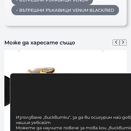
ВЪТРЕШНИ РЪКАВИЦИ VENUM BLACK/RED
Може да харесате също
Използваме „бисквитки“, за да ви осигурим най-до
нашия уебсайт.
Можете да научите повече за това кои „бисквитки