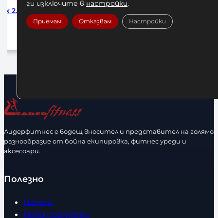
ги изключите в
настройки
.
ck 2.5м
Бинтове за Бокс Venum Forest
БИНТО
Camo 250см
HADW
Приемам
Отказвам
Настройки
10,00
€
/ 19,56 лв.
1
Добавяне в количката
До
Лидерфитнес е водещ вносител и представител на голямо
разнообразие от бойна екипировка, фитнес уреди и
аксесоари.
Полезно
Начало
Нови продукти