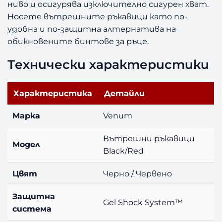
ниво и осигурява изключително сигурен хват.
Носете вътрешните ръкавици като по-
удобна и по-защитна алтернатива на
обикновените бинтове за ръце.
Технически характеристики
Характеристика
Детайли
Марка
Venum
Вътрешни ръкавици
Модел
Black/Red
Цвят
Черно / Червено
Защитна
Gel Shock System™
система