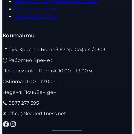
Фитнес оборудване и аксесоари
Бягащи пътеки
Велоергометри
Контакти
📍
бул. Христо Ботев 67 гр. София / 1303
🕒 Работно Време :
Понеделник – Петък: 10:00 – 19:00 ч.
Събота: 11:00 – 17:00 ч.
Неделя: Почивен ден
📞
0877 277 595
✉
office@leaderfitness.net
Facebook
Instagram