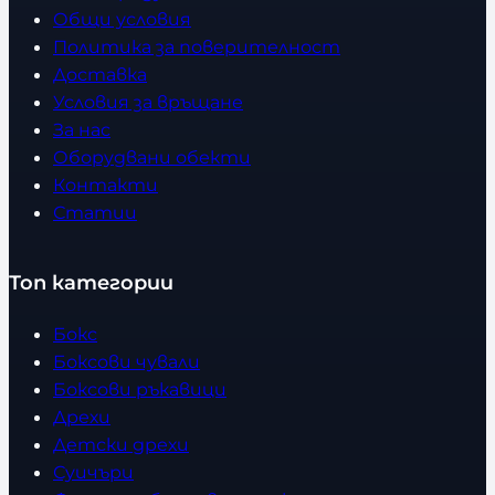
Общи условия
Политика за поверителност
Доставка
Условия за връщане
За нас
Оборудвани обекти
Контакти
Статии
Топ категории
Бокс
Боксови чували
Боксови ръкавици
Дрехи
Детски дрехи
Суичъри