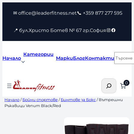
Към
✉ office@leaderfitness.net
📞 +359 877 277 595
съдържанието
Instagram
Faceboo
📍 бул.Христо Ботев № 67 гр.София
Категории
Търсен
Начало
Марки
Блог
Контакти
Търсене
0
Начало
/
Бойни спортове
/
Бинтове за Бокс
/ Вътрешни
Ръкавици Venum Black/Red