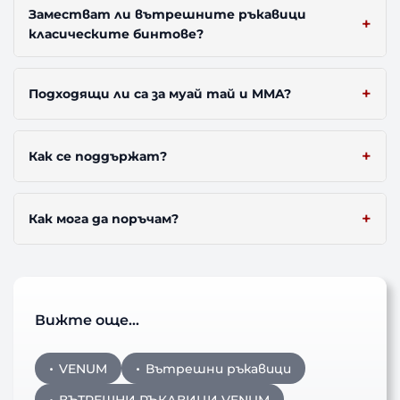
Заместват ли вътрешните ръкавици
класическите бинтове?
Подходящи ли са за муай тай и MMA?
Как се поддържат?
Как мога да поръчам?
Вижте още…
VENUM
Вътрешни ръкавици
ВЪТРЕШНИ РЪКАВИЦИ VENUM