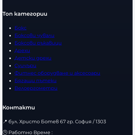
Топ категории
Бокс
Боксови чували
Боксови ръкавици
Дрехи
Детски дрехи
Суичъри
Фитнес оборудване и аксесоари
Бягащи пътеки
Велоергометри
Контакти
📍
бул. Христо Ботев 67 гр. София / 1303
🕒 Работно Време :