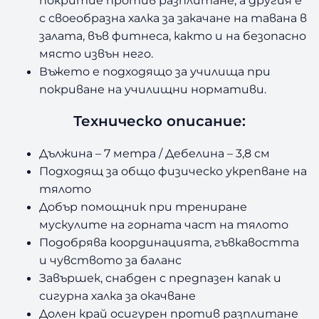
р
а
с своеобразна халка за закачане на тавана в
залата, във фитнеса, както и на безопасно
място извън него.
Въжето е подходящо за училища при
покриване на училищни нормативи.
Техническо описание:
Дължина – 7 метра / Дебелина – 3,8 см
Подходящ за общо физическо укрепване на
тялото
Добър помощник при трениране
мускулите на горната част на тялото
Подобрява координацията, гъвкавостта
и чувството за баланс
Завършек, снабден с предпазен капак и
сигурна халка за окачване
Долен край осигурен против разплитане