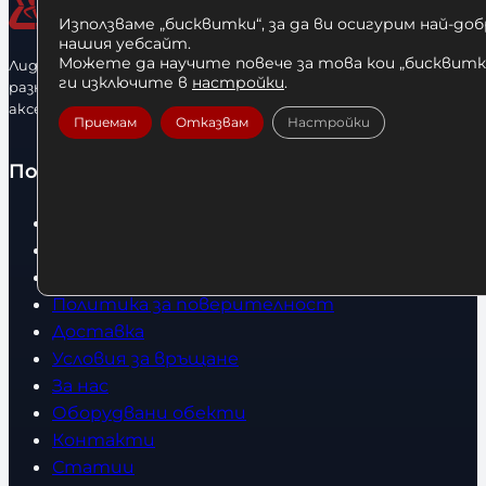
Използваме „бисквитки“, за да ви осигурим най-до
нашия уебсайт.
Можете да научите повече за това кои „бисквитки
Лидерфитнес е водещ вносител и представител на голямо
ги изключите в
настройки
.
разнообразие от бойна екипировка, фитнес уреди и
аксесоари.
Приемам
Отказвам
Настройки
Полезно
Начало
Нови продукти
Общи условия
Политика за поверителност
Доставка
Условия за връщане
За нас
Оборудвани обекти
Контакти
Статии