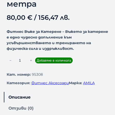
метра
80,00
€
/ 156,47 лв.
Фитнес Въже за Катерене – Въжето за катерене
е едно чудесно допълнение към
усъвършенстването и тренирането на
физическа сила и издръжливост.
к
−
+
Добавяне в количката
о
л
Кат. номер:
95308
и
Категория:
Фитнес Аксесоари
Марка:
AMILA
ч
е
с
Описание
т
в
Отзиви (0)
о