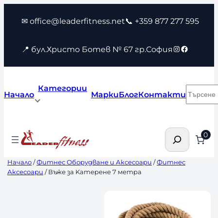
Към
✉ office@leaderfitness.net
📞 +359 877 277 595
съдържанието
Instagram
Faceboo
📍 бул.Христо Ботев № 67 гр.София
Категории
Търсен
Начало
Марки
Блог
Контакти
Търсене
0
Начало
/
Фитнес Оборудване и Аксесоари
/
Фитнес
Аксесоари
/ Въже за Kатерене 7 метра