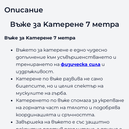
з
Описание
а
В
ъ
Въже за Kатерене 7 метра
ж
е
Въже за Kатерене 7 метра
з
а
Въжето за катерене е едно чудесно
K
допълнение към усъвършенстването и
а
тренирането на
физическа сила
и
т
издръжливост.
е
Катерене по въже развива не само
р
е
бицепсите, но и целия спектър на
н
мускулите на гърба.
е
Катеренето по въже спомага за укрепване
7
на горната част на тялото и подобрява
м
координацията и сръчността.
е
Завършека на въжето е със защитно
т
покритие против разплитане, а другия е