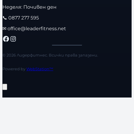
Неделя: Почивен ден
📞
0877 277 595
✉
office@leaderfitness.net
Facebook
Instagram
© 2026 Лидерфитнес. Всички права запазени.
Powered by
WebStation™