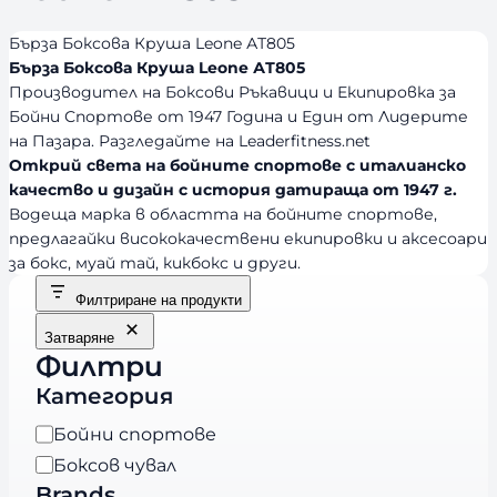
Бърза Боксова Круша Leone АТ805
Бърза Боксова Круша Leone АТ805
Производител на Боксови Ръкавици и Екипировка за
Бойни Спортове от 1947 Година и Един от Лидерите
на Пазара. Разгледайте на Leaderfitness.net
Открий света на бойните спортове с италианско
качество и дизайн с история датираща от 1947 г.
Водеща марка в областта на бойните спортове,
предлагайки висококачествени екипировки и аксесоари
за бокс, муай тай, кикбокс и други.
Филтриране на продукти
Затваряне
Филтри
Категория
К
Бойни спортове
а
Боксов чувал
т
Brands