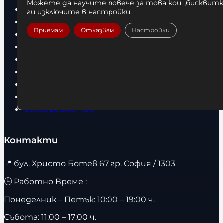
Можете да научите повече за това кои „бисквитки
Бокс
ги изключите в
настройки
.
Боксови чували
Приемам
Отказвам
Настройки
Боксови ръкавици
Дрехи
Детски дрехи
Суичъри
Фитнес оборудване и аксесоари
Бягащи пътеки
Велоергометри
Контакти
📍
бул. Христо Ботев 67 гр. София / 1303
🕒 Работно Време :
Понеделник – Петък: 10:00 – 19:00 ч.
Събота: 11:00 – 17:00 ч.