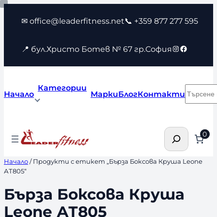
Към
✉ office@leaderfitness.net
📞 +359 877 277 595
съдържанието
Instagram
Faceboo
📍 бул.Христо Ботев № 67 гр.София
Категории
Търсен
Начало
Марки
Блог
Контакти
Търсене
0
Начало
/ Продукти с етикет „Бърза Боксова Круша Leone
АТ805“
Бърза Боксова Круша
Leone АТ805