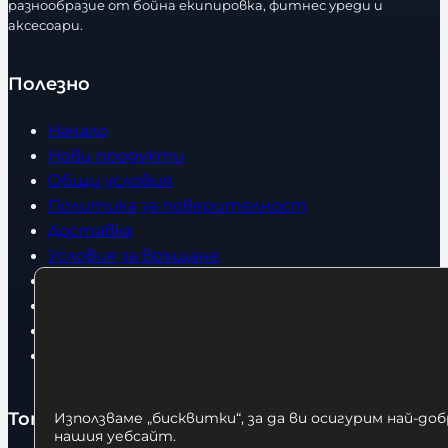
разнообразие от бойна екипировка, фитнес уреди и
в
аксесоари.
о
Полезно
Начало
Нови продукти
Общи условия
Политика за поверителност
Доставка
Условия за връщане
За нас
Оборудвани обекти
Контакти
Статии
Топ категории
Използваме „бисквитки“, за да ви осигурим най-до
нашия уебсайт.