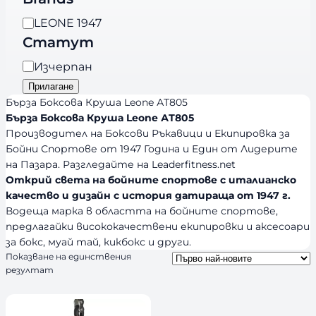
е
B
LEONE 1947
г
r
Статут
о
a
р
Н
Изчерпан
n
и
а
Прилагане
d
я
л
Бърза Боксова Круша Leone АТ805
s
и
Бърза Боксова Круша Leone АТ805
Производител на Боксови Ръкавици и Екипировка за
ч
Бойни Спортове от 1947 Година и Един от Лидерите
н
на Пазара. Разгледайте на Leaderfitness.net
о
Открий света на бойните спортове с италианско
с
качество и дизайн с история датираща от 1947 г.
т
Водеща марка в областта на бойните спортове,
предлагайки висококачествени екипировки и аксесоари
за бокс, муай тай, кикбокс и други.
Показване на единствения
резултат