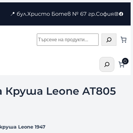
Instagr
Face
📍 бул.Христо Ботев № 67 гр.София
Търсене
Търсене
0
а Круша Leone AT805
.
круша Leone 1947