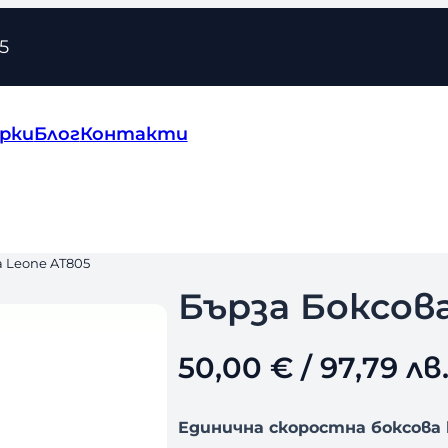
5
рки
Блог
Контакти
а Leone AT805
Бърза Боксов
50,00
€
/ 97,79 лв
Единична скоростна боксова 