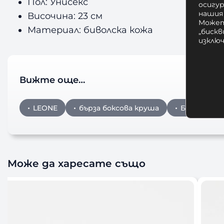
Пол: Унисекс
осигу
нашия
Височина: 23 см
Может
Материал: биволска кожа
„бискв
изклю
Вижте още…
LEONE
бърза боксова круша
Бърза Бокс
Може да харесате също