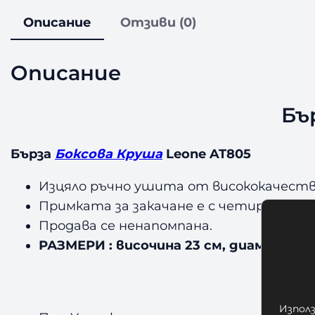
Описание
Отзиви (0)
Описание
Бъ
Бърза
Боксова Круша
Leone AT805
Изцяло ръчно ушита от висококачеств
Примката за закачане е с четири нита
Продава се ненапомпана.
РАЗМЕРИ : височина 23 см, диаметър 1
Използ