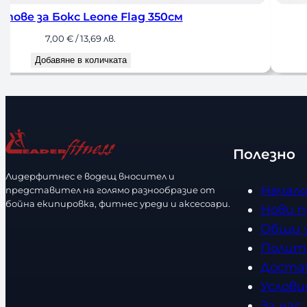
тове за Бокс Leone Flag 350см
7,00
€
/ 13,69 лв.
Добавяне в количката
Полезно
Лидерфитнес е водещ вносител и
Начал
представител на голямо разнообразие от
бойна екипировка, фитнес уреди и аксесоари.
Нови 
Общи 
Полит
Доста
Услови
За нас