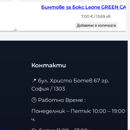
Бинтове за Бокс Leone GREEN CAM
7,00
€
/ 13,69 лв.
Добавяне в количката
Контакти
📍
бул. Христо Ботев 67 гр.
София / 1303
🕒 Работно Време :
Понеделник – Петък: 10:00 – 19:00
ч.
е и