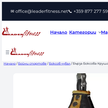
Към
✉ office@leaderfitness.net
📞 +359 877 277 59
съдържанието
Начало
Категории
Ма
Начало
/
Бойни спортове
/
Боксов чувал
/ Бърза Боксова Круш