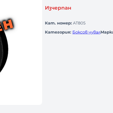
Изчерпан
ЕН
Кат. номер:
АТ805
Категория:
Боксов чувал
Марка