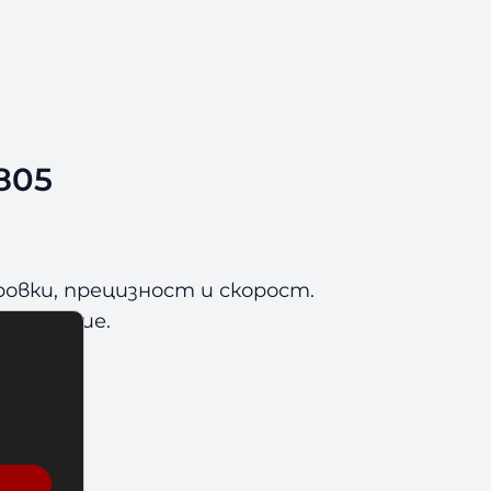
805
вки, прецизност и скорост.
 действие.