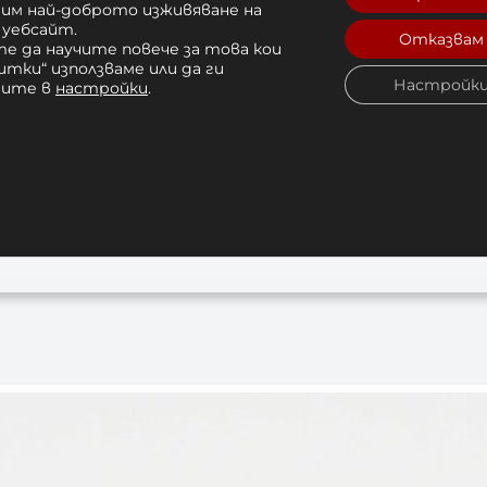
рим най-доброто изживяване на
 уебсайт.
Отказвам
е да научите повече за това кои
итки“ използваме или да ги
Настройк
чите в
настройки
.
ова Круша Leone АТ805
Бърза круша