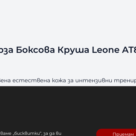
рза Боксова Круша Leone AT
ена естествена кожа за интензивни трениро
 и е трислойна за издръжливо и светкавично
7 см
ХАРАКТЕРИСТИКА
ваме „бисквитки“, за да ви
Приемам