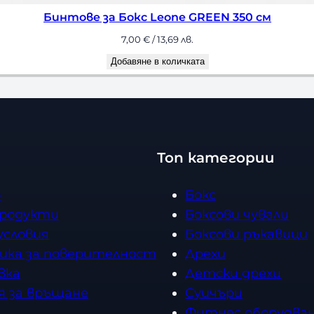
Бинтове за Бокс Leone GREEN 350 см
7,00
€
/ 13,69 лв.
Добавяне в количката
Топ категории
о
Бокс
продукти
Боксови чували
условия
Боксови ръкавици
ика за поверителност
Дрехи
вка
Детски дрехи
я за връщане
Суичъри
Фитнес оборудван