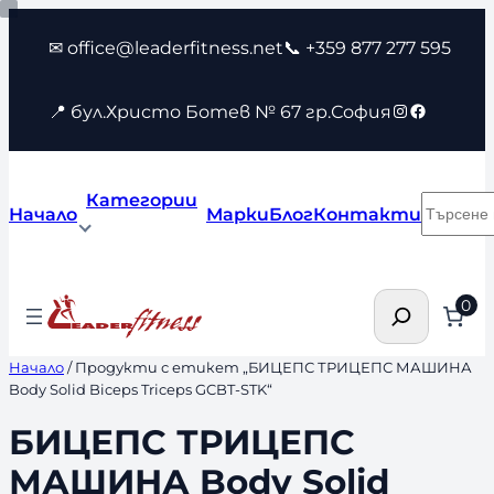
Към
✉ office@leaderfitness.net
📞 +359 877 277 595
съдържанието
Instagram
Faceboo
📍 бул.Христо Ботев № 67 гр.София
Категории
Търсен
Начало
Марки
Блог
Контакти
Търсене
0
Начало
/ Продукти с етикет „БИЦЕПС ТРИЦЕПС МАШИНА
Body Solid Biceps Triceps GCBT-STK“
БИЦЕПС ТРИЦЕПС
МАШИНА Body Solid