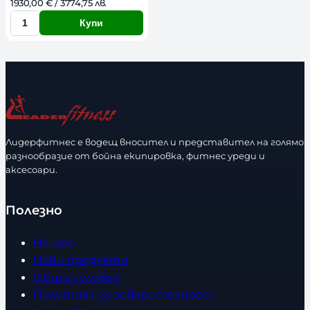
1930,00 
€
 / 3774,75 лв. 
Купи
К
о
л
и
ч
е
с
Лидерфитнес е водещ вносител и представител на голямо
т
разнообразие от бойна екипировка, фитнес уреди и
в
аксесоари.
о
Полезно
Начало
Нови продукти
Общи условия
Политика за поверителност