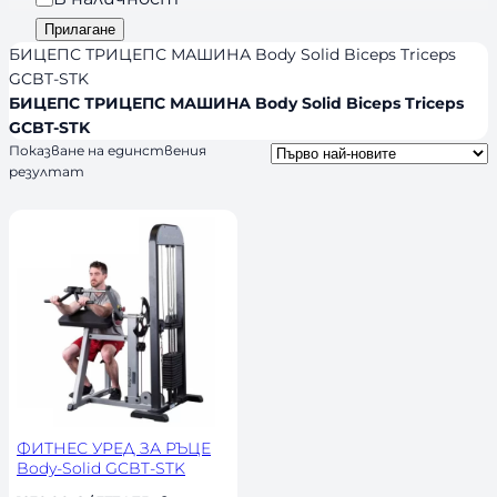
n
и
а
Прилагане
d
я
л
БИЦЕПС ТРИЦЕПС МАШИНА Body Solid Biceps Triceps
s
и
GCBT-STK
БИЦЕПС ТРИЦЕПС МАШИНА Body Solid Biceps Triceps
ч
GCBT-STK
н
Показване на единствения
о
резултат
с
т
ФИТНЕС УРЕД ЗА РЪЦЕ
Body-Solid GCBT-STK