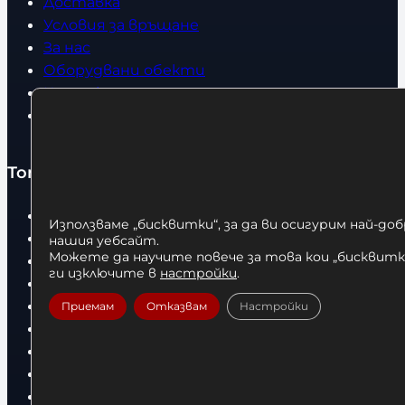
Доставка
Условия за връщане
За нас
Оборудвани обекти
Контакти
Статии
Топ категории
Бокс
Използваме „бисквитки“, за да ви осигурим най-до
Боксови чували
нашия уебсайт.
Можете да научите повече за това кои „бисквитки
Боксови ръкавици
ги изключите в
настройки
.
Дрехи
Детски дрехи
Приемам
Отказвам
Настройки
Суичъри
Фитнес оборудване и аксесоари
Бягащи пътеки
Велоергометри