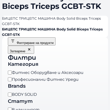
Biceps Triceps GCBT-STK
БИЦЕПС ТРИЦЕПС МАШИНА Body Solid Biceps Triceps
GCBT-STK
БИЦЕПС ТРИЦЕПС МАШИНА Body Solid Biceps Triceps
GCBT-STK
Филтриране на продукти
Затваряне
Филтри
Категория
К
Фитнес Оборудване и Аксесоари
а
Професионални Фитнес Уреди
т
Brands
е
B
BODY SOLID
г
r
Статут
о
a
р
Н
В наличност