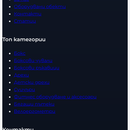
Оборудвани обекти
Контакти
Статии
Топ категории
Бокс
Боксови чували
Боксови ръкавици
Дрехи
Детски дрехи
Суичъри
Фитнес оборудване и аксесоари
Бягащи пътеки
Велоергометри
Контакти