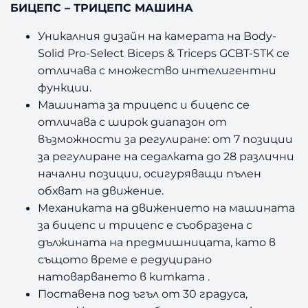
БИЦЕПС – ТРИЦЕПС МАШИНА
-
S
Уникалния дизайн на камерата на Body-
o
Solid Pro-Select Biceps & Triceps GCBT-STK се
l
отличава с множество интелигентни
i
d
функции.
Машината за трицепс и бицепс се
G
отличава с широк диапазон от
C
възможности за регулиране: от 7 позиции
B
за регулиране на седалката до 28 различни
T
начални позиции, осигуряващи пълен
-
обхват на движение.
S
Механиката на движението на машината
T
K
за бицепс и трицепс е съобразена с
дължината на предмишницата, като в
същото време е редуцирано
натоварването в китката .
Поставена под ъгъл от 30 градуса,