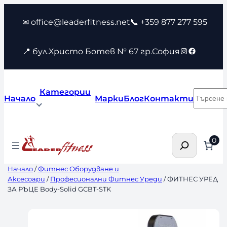
Към
✉ office@leaderfitness.net
📞 +359 877 277 595
съдържанието
Instagram
Faceboo
📍 бул.Христо Ботев № 67 гр.София
Категории
Търсен
Начало
Марки
Блог
Контакти
Търсене
0
Начало
/
Фитнес Оборудване и
Аксесоари
/
Професионални Фитнес Уреди
/ ФИТНЕС УРЕД
ЗА РЪЦЕ Body-Solid GCBT-STK