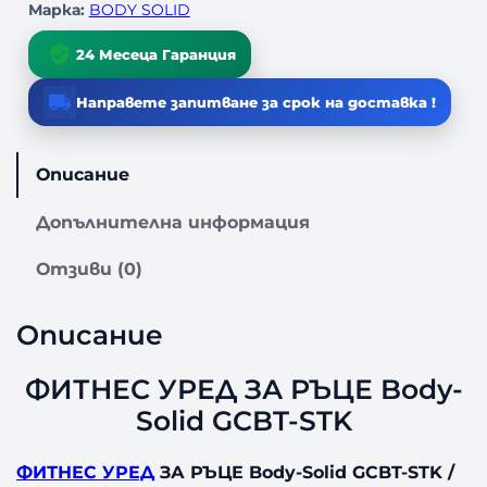
а
Марка:
BODY SOLID
Ф
И
24 Месеца Гаранция
Т
Н
Направете запитване за срок на доставка !
Е
С
У
Описание
Р
Е
Допълнителна информация
Д
З
Отзиви (0)
А
Р
Описание
Ъ
Ц
ФИТНЕС УРЕД ЗА РЪЦЕ Body-
Е
B
Solid GCBT-STK
o
d
ФИТНЕС УРЕД
ЗА РЪЦЕ Body-Solid GCBT-STK /
y