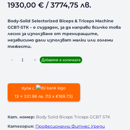
1930,00
€
/ 3774,75 лв.
Body-Solid Selectorized Biceps & Triceps Machine
GCBT-STK – е създаден, за да направи всичко това
лесно за използване от трениращите,
независимо дали използват малки или големи
тежести.
к
−
+
Добавяне в количката
о
л
и
ч
Купи с
е
13 x 331.96 лв. (13 x €169.73)
с
т
в
Кат. номер:
Body Solid Biceps Triceps GCBT STK
о
з
Категория:
Професионални Фитнес Уреди