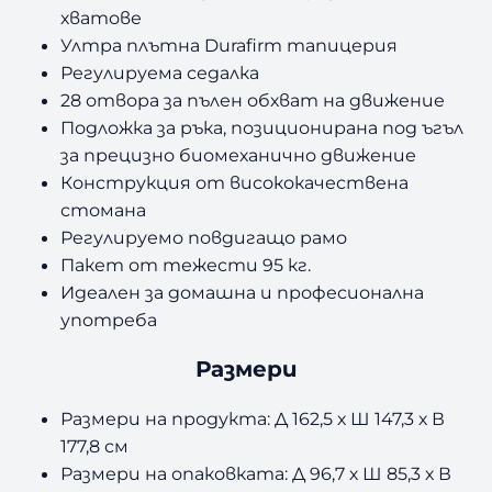
хватове
Ултра плътна Durafirm тапицерия
Регулируема седалка
28 отвора за пълен обхват на движение
Подложка за ръка, позиционирана под ъгъл
за прецизно биомеханично движение
Конструкция от висококачествена
стомана
Регулируемо повдигащо рамо
Пакет от тежести 95 кг.
Идеален за домашна и професионална
употреба
Размери
Размери на продукта: Д 162,5 х Ш 147,3 х В
177,8 см
Размери на опаковката: Д 96,7 х Ш 85,3 х В