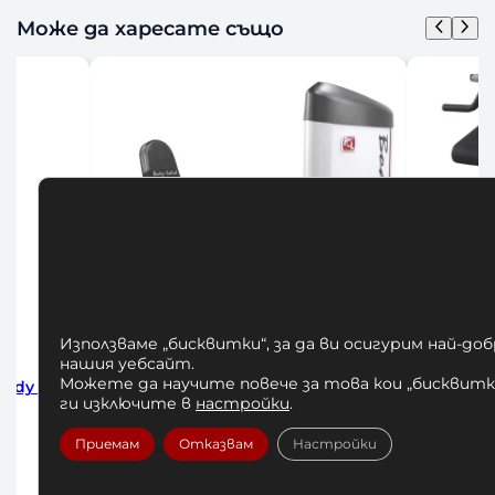
Може да харесате също
Използваме „бисквитки“, за да ви осигурим най-до
нашия уебсайт.
Можете да научите повече за това кои „бисквитки
BODY
Бицепс – Трицепс машина Body
Велоергом
ги изключите в
настройки
.
Solid GCBT380
230
660,00
€
/ 1290,85 лв.
Приемам
Отказвам
Настройки
До
Добавяне в количката