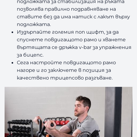
подложката за стабилизация на ръката
позволява правилно подравняване на
ставите без да има натиск с лакът върху
подложката.
Издърпайте големия поп щифт, за да
спуснете повдигащото рамо и хванете
въртящата се дръжка v-bar за упражнения
за бицепс.
Сега настройте повдигащото рамо
нагоре и го заключете в позиция за
качествено трицепсово разгъване.