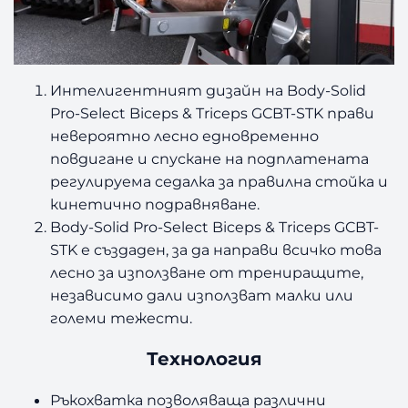
Интелигентният дизайн на Body-Solid
Pro-Select Biceps & Triceps GCBT-STK прави
невероятно лесно едновременно
повдигане и спускане на подплатената
регулируема седалка за правилна стойка и
кинетично подравняване.
Body-Solid Pro-Select Biceps & Triceps GCBT-
STK е създаден, за да направи всичко това
лесно за използване от трениращите,
независимо дали използват малки или
големи тежести.
Технология
Ръкохватка позволяваща различни