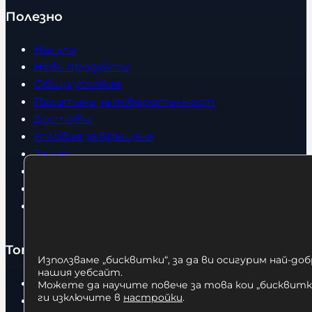
Полезно
Начало
Нови продукти
Общи условия
Политика за поверителност
Доставка
Условия за връщане
За нас
Оборудвани обекти
Контакти
Статии
Топ категории
Използваме „бисквитки“, за да ви осигурим най-до
нашия уебсайт.
Бокс
Можете да научите повече за това кои „бисквитки
ги изключите в
настройки
.
Боксови чували