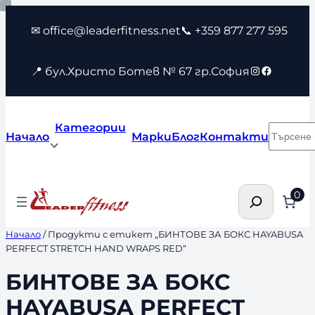
Към
✉ office@leaderfitness.net
📞 +359 877 277 595
съдържанието
Instagram
Faceboo
📍 бул.Христо Ботев № 67 гр.София
Категории
Търсен
Начало
Марки
Блог
Контакти
Търсене
0
Начало
/ Продукти с етикет „БИНТОВЕ ЗА БОКС HAYABUSA
PERFECT STRETCH HAND WRAPS RED“
БИНТОВЕ ЗА БОКС
HAYABUSA PERFECT