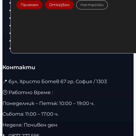
Боксови ръкавици
Приемам
Отказвам
Настройки
Дрехи
Детски дрехи
Суичъри
Фитнес оборудване и аксесоари
Бягащи пътеки
Велоергометри
Контакти
📍
бул. Христо Ботев 67 гр. София / 1303
🕒 Работно Време :
Понеделник – Петък: 10:00 – 19:00 ч.
Събота: 11:00 – 17:00 ч.
Неделя: Почивен ден
📞
0877 277 595