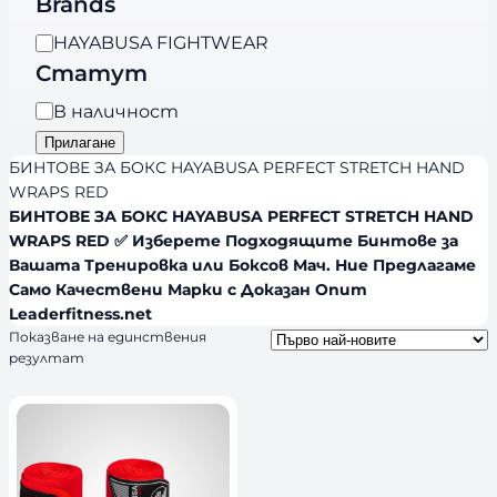
Brands
е
B
HAYABUSA FIGHTWEAR
г
r
Статут
о
a
р
Н
В наличност
n
и
а
Прилагане
d
я
л
БИНТОВЕ ЗА БОКС HAYABUSA PERFECT STRETCH HAND
s
и
WRAPS RED
БИНТОВЕ ЗА БОКС HAYABUSA PERFECT STRETCH HAND
ч
WRAPS RED ✅ Изберете Подходящите Бинтове за
н
Вашата Тренировка или Боксов Мач. Ние Предлагаме
о
Само Качествени Марки с Доказан Опит
с
Leaderfitness.net
т
Показване на единствения
резултат