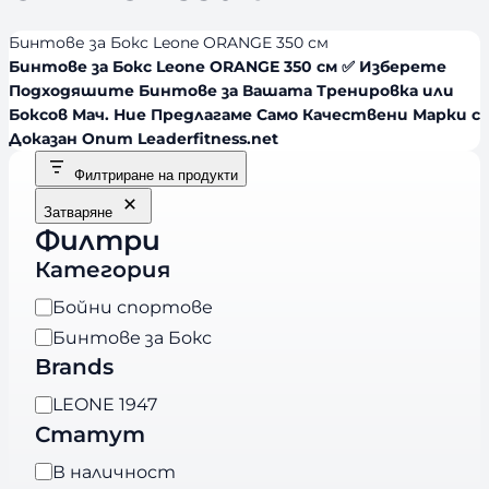
Бинтове за Бокс Leone ORANGE 350 см
Бинтове за Бокс Leone ORANGE 350 см ✅ Изберете
Подходяшите Бинтове за Вашата Тренировка или
Боксов Мач. Ние Предлагаме Само Качествени Марки с
Доказан Опит Leaderfitness.net
Филтриране на продукти
Затваряне
Филтри
Категория
К
Бойни спортове
а
Бинтове за Бокс
т
Brands
е
B
LEONE 1947
г
r
Статут
о
a
р
Н
В наличност
n