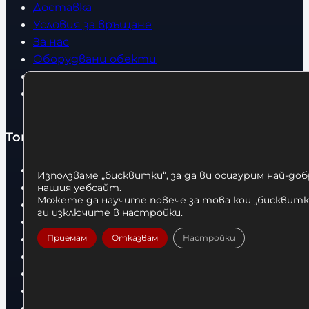
Доставка
Условия за връщане
За нас
Оборудвани обекти
Контакти
Статии
Топ категории
Бокс
Използваме „бисквитки“, за да ви осигурим най-до
Боксови чували
нашия уебсайт.
Можете да научите повече за това кои „бисквитки
Боксови ръкавици
ги изключите в
настройки
.
Дрехи
Детски дрехи
Приемам
Отказвам
Настройки
Суичъри
Фитнес оборудване и аксесоари
Бягащи пътеки
Велоергометри