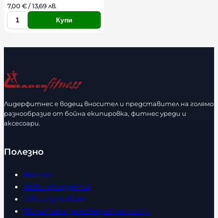
7,00 
€
 / 13,69 лв. 
Купи
К
о
л
и
ч
е
с
Лидерфитнес е водещ вносител и представител на голямо
т
разнообразие от бойна екипировка, фитнес уреди и
в
аксесоари.
о
Полезно
Начало
Нови продукти
Общи условия
Политика за поверителност