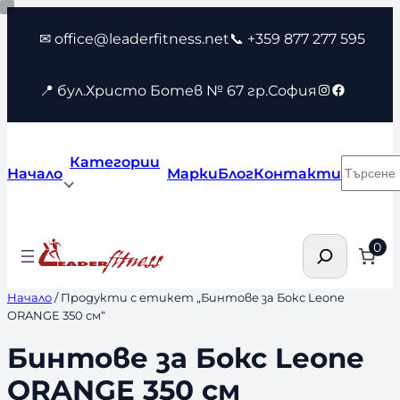
Към
✉ office@leaderfitness.net
📞 +359 877 277 595
съдържанието
Instagram
Faceboo
📍 бул.Христо Ботев № 67 гр.София
Категории
Търсен
Начало
Марки
Блог
Контакти
Търсене
0
Начало
/ Продукти с етикет „Бинтове за Бокс Leone
ORANGE 350 см“
Бинтове за Бокс Leone
ORANGE 350 см