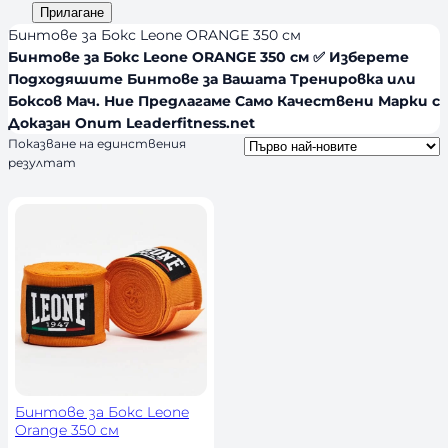
и
а
Прилагане
d
я
л
Бинтове за Бокс Leone ORANGE 350 см
s
и
Бинтове за Бокс Leone ORANGE 350 см ✅ Изберете
Подходяшите Бинтове за Вашата Тренировка или
ч
Боксов Мач. Ние Предлагаме Само Качествени Марки с
н
Доказан Опит Leaderfitness.net
о
Показване на единствения
с
резултат
т
Бинтове за Бокс Leone
Orange 350 см