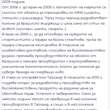
2009 година
От 2006 г. до края на 2009 г. каталогът на марките се
състои от облекла за тренировки по ММА (шорти,
тениски и рашгарди). През този период разработват
кимона за бразилско жиуджицу и цяла гама от стил на
живот (суичъри, шапки, сандали…).
В края на 2009 г., за да отговори на нуждите на
спортистите и пазара на бойни спортове, пуска на
пазара специална екипировка. В търсене на
иновативен доставчик, способен на висококачествен
дизайн, премахва производството на облекло от
Бразилия и намира производител с разпознаваема и
значителна компетентност, който да помогне да
изведе бранда на следващо ниво.
И така се отправя към Тайланд! В началото на 2010 г.
създава отдел за разработка и производство на
висококачествени продукти на разумна цена за
световния пазар. Успехът е невероятен. Само за
няколко години Venum се превръща в най-големия
производител в Тайланд, а също и в най-големия
износител, далеч изпреварвайки местните марки.