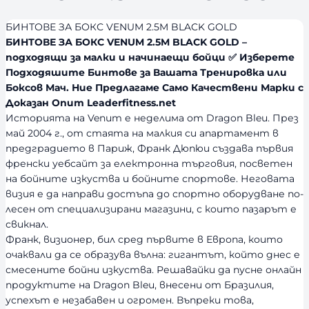
БИНТОВЕ ЗА БОКС VENUM 2.5M BLACK GOLD
БИНТОВЕ ЗА БОКС VENUM 2.5M BLACK GOLD –
подходящи за малки и начинаещи бойци ✅ Изберете
Подходяшите Бинтове за Вашата Тренировка или
Боксов Мач. Ние Предлагаме Само Качествени Марки с
Доказан Опит Leaderfitness.net
Историята на Venum е неделима от Dragon Bleu. През
май 2004 г., от стаята на малкия си апартамент в
предградието в Париж, Франк Дюпюи създава първия
френски уебсайт за електронна търговия, посветен
на бойните изкуства и бойните спортове. Неговата
визия е да направи достъпа до спортно оборудване по-
лесен от специализирани магазини, с които пазарът е
свикнал.
Франк, визионер, бил сред първите в Европа, които
очаквали да се образува вълна: гигантът, който днес е
смесените бойни изкуства. Решавайки да пусне онлайн
продуктите на Dragon Bleu, внесени от Бразилия,
успехът е незабавен и огромен. Въпреки това,