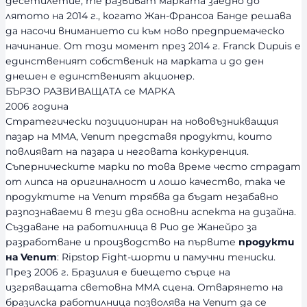
десетилетие, те развиват марката заедно до
лятото на 2014 г., когато Жан-Франсоа Банде решава
да насочи вниманието си към ново предприемаческо
начинание. От този момент през 2014 г. Franck Dupuis е
единственият собственик на марката и до ден
днешен е единственият акционер.
БЪРЗО РАЗВИВАЩАТА се МАРКА
2006 година
Стратегически позициониран на нововъзникващия
пазар на ММА, Venum представя продукти, които
повлияват на пазара и неговата конкуренция.
Съперническите марки по това време често страдат
от липса на оригиналност и лошо качество, така че
продуктите на Venum трябва да бъдат незабавно
разпознаваеми в тези два основни аспекта на дизайна.
Създаване на работилница в Рио де Жанейро за
разработване и производство на първите
продукти
на Venum
: Ripstop Fight-шорти и памучни тениски.
През 2006 г. Бразилия е биещето сърце на
изгряващата световна ММА сцена. Отварянето на
бразилска работилница позволява на Venum да се