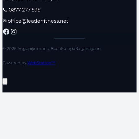
📞
0877 277 595
✉
office@leaderfitness.net
Facebook
Instagram
© 2026 Лидерфитнес. Всички права запазени.
Powered by
WebStation™