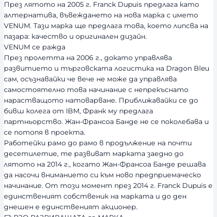
През лятото на 2005 г. Franck Dupuis предлага като
алтернатива, въвеждането на нова марка с името
VENUM. Тази марка ще предлага това, което липсва на
пазара: качество и оригинален дизайн.
VENUM се ражда
През пролетта на 2006 г., докато управлява
развитието и търговската логистика на Dragon Bleu
сам, осъзнавайки че вече не може да управлява
самостоятелно това начинание с непрекъснато
нарастващото натоварване. Приближавайки се до
бивш колега от IBM, Франк му предлага
партньорство. Жан-Франсоа Банде не се поколебава и
се потопя в проекта.
Работейки рамо до рамо в продължение на почти
десетилетие, те развиват марката заедно до
лятото на 2014 г., когато Жан-Франсоа Банде решава
да насочи вниманието си към ново предприемаческо
начинание. От този момент през 2014 г. Franck Dupuis е
единственият собственик на марката и до ден
днешен е единственият акционер.