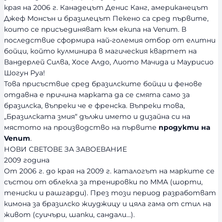
края на 2006 г. Канадецът Денис Канг, американецът
Джеф Монсън и бразилецът Пекено са сред първите,
които се присъединяват към екипа на Venum. В
последствие сформира най-големия отбор от елитни
бойци, който кулминира в магическия квартет на
Вандерлей Силва, Хосе Алдо, Лиото Мачида и Маурисио
Шогун Руа!
Това присъствие сред бразилските бойци и фенове
отдавна е причина марката да се смята само за
бразилска, въпреки че е френска. Въпреки това,
„Бразилската змия“ дължи името и дизайна си на
мястото на производство на първите
продукти на
Venum
.
НОВИ СВЕТОВЕ ЗА ЗАВОЕВАНИЕ
2009 година
От 2006 г. до края на 2009 г. каталогът на марките се
състои от облекла за тренировки по ММА (шорти,
тениски и рашгарди). През този период разработват
кимона за бразилско жиуджицу и цяла гама от стил на
живот (суичъри, шапки, сандали…).