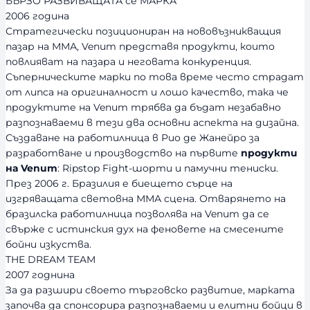
БЪРЗО РАЗВИВАЩАТА се МАРКА
2006 година
Стратегически позициониран на нововъзникващия
пазар на ММА, Venum представя продукти, които
повлияват на пазара и неговата конкуренция.
Съперническите марки по това време често страдат
от липса на оригиналност и лошо качество, така че
продуктите на Venum трябва да бъдат незабавно
разпознаваеми в тези два основни аспекта на дизайна.
Създаване на работилница в Рио де Жанейро за
разработване и производство на първите
продукти
на Venum
: Ripstop Fight-шорти и памучни тениски.
През 2006 г. Бразилия е биещето сърце на
изгряващата световна ММА сцена. Отварянето на
бразилска работилница позволява на Venum да се
свърже с истинския дух на феновете на смесените
бойни изкуства.
THE DREAM TEAM
2007 годнина
За да разшири своето търговско развитие, марката
започва да спонсорира разпознаваеми и елитни бойци в