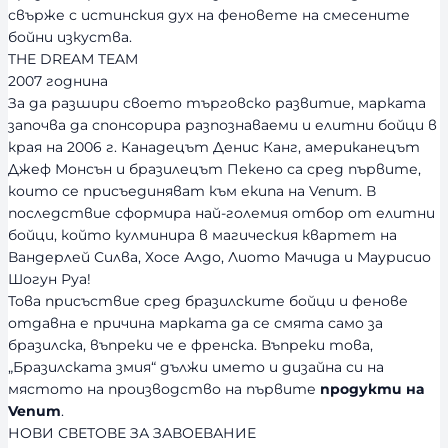
свърже с истинския дух на феновете на смесените
бойни изкуства.
THE DREAM TEAM
2007 годнина
За да разшири своето търговско развитие, марката
започва да спонсорира разпознаваеми и елитни бойци в
края на 2006 г. Канадецът Денис Канг, американецът
Джеф Монсън и бразилецът Пекено са сред първите,
които се присъединяват към екипа на Venum. В
последствие сформира най-големия отбор от елитни
бойци, който кулминира в магическия квартет на
Вандерлей Силва, Хосе Алдо, Лиото Мачида и Маурисио
Шогун Руа!
Това присъствие сред бразилските бойци и фенове
отдавна е причина марката да се смята само за
бразилска, въпреки че е френска. Въпреки това,
„Бразилската змия“ дължи името и дизайна си на
мястото на производство на първите
продукти на
Venum
.
НОВИ СВЕТОВЕ ЗА ЗАВОЕВАНИЕ