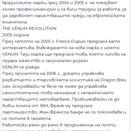
бразилските марки през 2004 и 2005 г. не показват
голям професионализъм и са били трудни за работа, за
да задоволят нарастващите нужди на европейската
клиентела.
THE VENUM REVOLUTION
2005 година
През лятото на 2005 г. Franck Dupuis предлага като
алтернатива, въвеждането на нова марка с името
VENUM. Тази марка ще предлага това, което липсва на
пазара: качество и оригинален дизайн.
VENUM се ражда
През пролетта на 2006 г., докато управлява
развитието и търговската логистика на Dragon Bleu
сам, осъзнавайки че вече не може да управлява
самостоятелно това начинание с непрекъснато
нарастващото натоварване. Приближавайки се до
бивш колега от IBM, Франк му предлага
партньорство. Жан-Франсоа Банде не се поколебава и
се потопя в проекта.
Работейки рамо до рамо в продължение на почти