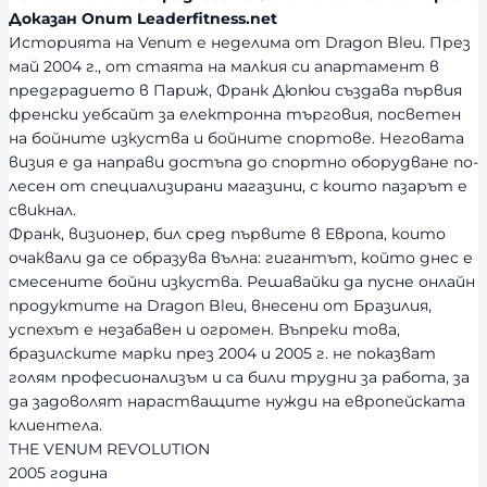
о
Доказан Опит Leaderfitness.net
с
Историята на Venum е неделима от Dragon Bleu. През
т
май 2004 г., от стаята на малкия си апартамент в
предградието в Париж, Франк Дюпюи създава първия
френски уебсайт за електронна търговия, посветен
на бойните изкуства и бойните спортове. Неговата
визия е да направи достъпа до спортно оборудване по-
лесен от специализирани магазини, с които пазарът е
свикнал.
Франк, визионер, бил сред първите в Европа, които
очаквали да се образува вълна: гигантът, който днес е
смесените бойни изкуства. Решавайки да пусне онлайн
продуктите на Dragon Bleu, внесени от Бразилия,
успехът е незабавен и огромен. Въпреки това,
бразилските марки през 2004 и 2005 г. не показват
голям професионализъм и са били трудни за работа, за
да задоволят нарастващите нужди на европейската
клиентела.
THE VENUM REVOLUTION
2005 година