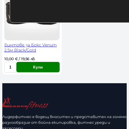
Бинтове за Бокс Venum
2.5м Black/Gold
10,00 
€
 / 19,56 лв. 
Купи
К
о
л
и
ч
е
с
Лидерфитнес е водещ вносител и представител на голямо
т
разнообразие от бойна екипировка, фитнес уреди и
в
аксесоари.