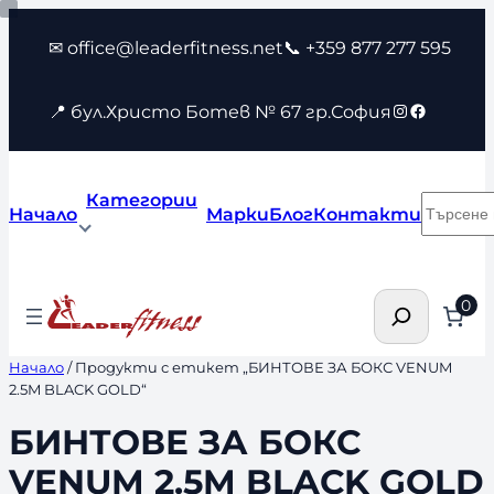
Към
✉ office@leaderfitness.net
📞 +359 877 277 595
съдържанието
Instagram
Faceboo
📍 бул.Христо Ботев № 67 гр.София
Категории
Търсен
Начало
Марки
Блог
Контакти
Търсене
0
Начало
/ Продукти с етикет „БИНТОВЕ ЗА БОКС VENUM
2.5M BLACK GOLD“
БИНТОВЕ ЗА БОКС
VENUM 2.5M BLACK GOLD