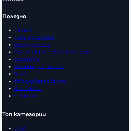
о
Полезно
Начало
Нови продукти
Общи условия
Политика за поверителност
Доставка
Условия за връщане
За нас
Оборудвани обекти
Контакти
Статии
Топ категории
Бокс