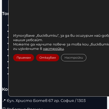
Топ категории
Бокс
Боксови чували
Използваме „бисквитки“, за да ви осигурим най-до
Боксови ръкавици
нашия уебсайт.
Дрехи
Можете да научите повече за това кои „бисквитки
ги изключите в
настройки
.
Детски дрехи
Суичъри
Приемам
Отказвам
Настройки
Фитнес оборудване и аксесоари
Бягащи пътеки
Велоергометри
Контакти
📍
бул. Христо Ботев 67 гр. София / 1303