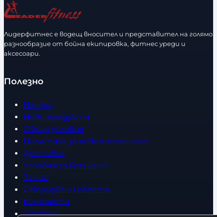
ч
ч
е
е
с
с
Лидерфитнес е водещ вносител и представител на голямо
т
т
разнообразие от бойна екипировка, фитнес уреди и
в
в
аксесоари.
о
о
Полезно
Начало
Нови продукти
Общи условия
Политика за поверителност
Доставка
Условия за връщане
За нас
Оборудвани обекти
Контакти
Статии