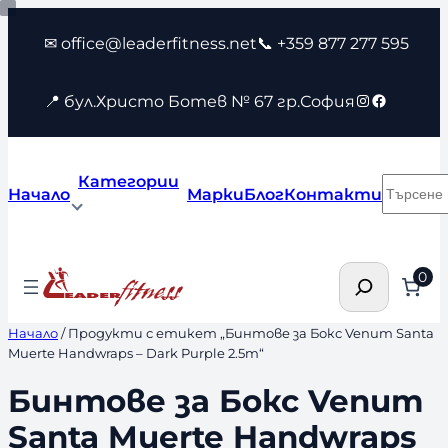
Към
✉ office@leaderfitness.net
📞 +359 877 277 595
съдържанието
Instagram
Faceboo
📍 бул.Христо Ботев № 67 гр.София
Категории
Търсен
Начало
Марки
Блог
Контакти
Търсене
0
Начало
/ Продукти с етикет „Бинтове за Бокс Venum Santa
Muerte Handwraps – Dark Purple 2.5m“
Бинтове за Бокс Venum
Santa Muerte Handwraps