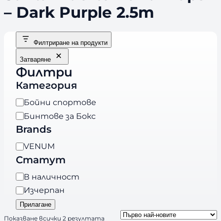
– Dark Purple 2.5m
Филтриране на продукти
Затваряне
Филтри
Категория
К
Бойни спортове
а
Бинтове за Бокс
т
Brands
е
B
VENUM
г
r
Статут
о
a
р
Н
В наличност
n
и
а
Изчерпан
d
я
л
Прилагане
s
и
S
Показване всички 2 резултата