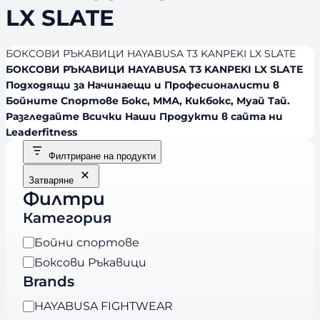
LX SLATE
БОКСОВИ РЪКАВИЦИ HAYABUSA T3 KANPEKI LX SLATE
БОКСОВИ РЪКАВИЦИ HAYABUSA T3 KANPEKI LX SLATE
Подходящи за Начинаещи и Професионалисти в
Бойните Спортове Бокс, ММА, Кикбокс, Муай Тай.
Разгледайте Всички Наши Продукти в сайта ни
Leaderfitness
Филтриране на продукти
Затваряне
Филтри
Категория
К
Бойни спортове
а
Боксови Ръкавици
т
Brands
е
B
HAYABUSA FIGHTWEAR
г