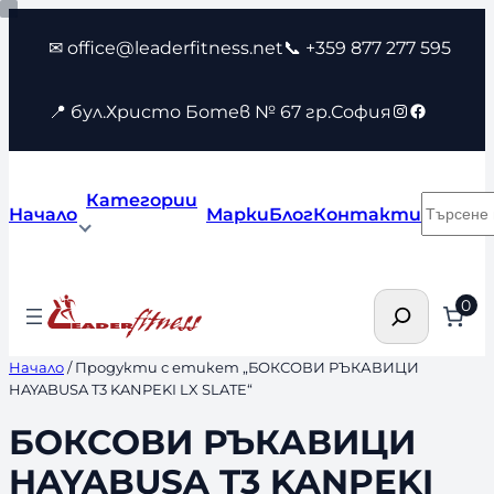
Към
✉ office@leaderfitness.net
📞 +359 877 277 595
съдържанието
Instagram
Faceboo
📍 бул.Христо Ботев № 67 гр.София
Категории
Търсен
Начало
Марки
Блог
Контакти
Търсене
0
Начало
/ Продукти с етикет „БОКСОВИ РЪКАВИЦИ
HAYABUSA T3 KANPEKI LX SLATE“
БОКСОВИ РЪКАВИЦИ
HAYABUSA T3 KANPEKI