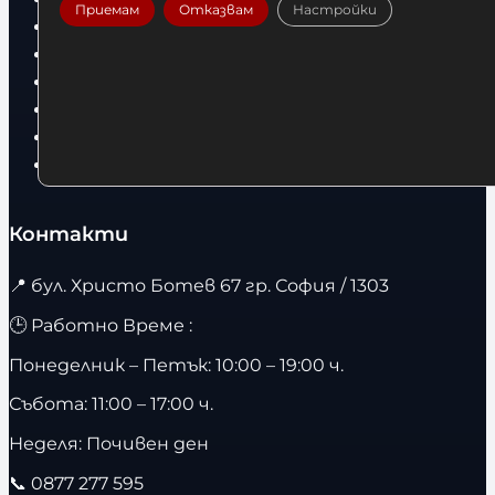
Приемам
Отказвам
Настройки
Дрехи
Детски дрехи
Суичъри
Фитнес оборудване и аксесоари
Бягащи пътеки
Велоергометри
Контакти
📍
бул. Христо Ботев 67 гр. София / 1303
🕒 Работно Време :
Понеделник – Петък: 10:00 – 19:00 ч.
Събота: 11:00 – 17:00 ч.
Неделя: Почивен ден
📞
0877 277 595