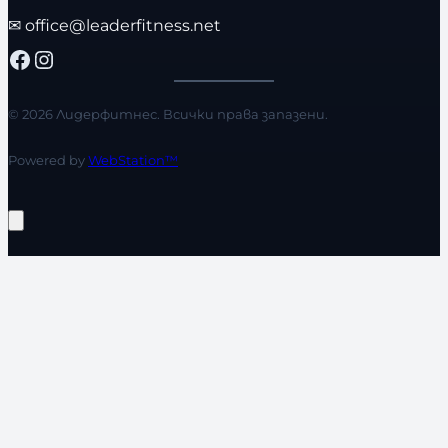
✉
office@leaderfitness.net
Facebook
Instagram
© 2026 Лидерфитнес. Всички права запазени.
Powered by
WebStation™