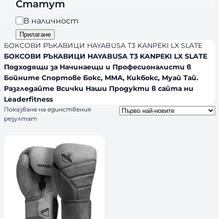
r
Статут
о
a
р
Н
В наличност
n
и
а
Прилагане
d
я
л
БОКСОВИ РЪКАВИЦИ HAYABUSA T3 KANPEKI LX SLATE
s
и
БОКСОВИ РЪКАВИЦИ HAYABUSA T3 KANPEKI LX SLATE
Подходящи за Начинаещи и Професионалисти в
ч
Бойните Спортове Бокс, ММА, Кикбокс, Муай Тай.
н
Разгледайте Всички Наши Продукти в сайта ни
о
Leaderfitness
с
Показване на единствения
т
резултат