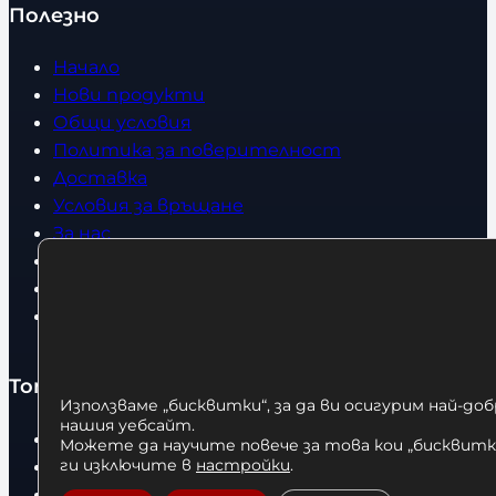
Полезно
Начало
Нови продукти
Общи условия
Политика за поверителност
Доставка
Условия за връщане
За нас
Оборудвани обекти
Контакти
Статии
Топ категории
Използваме „бисквитки“, за да ви осигурим най-до
нашия уебсайт.
Бокс
Можете да научите повече за това кои „бисквитки
ги изключите в
настройки
.
Боксови чували
Боксови ръкавици