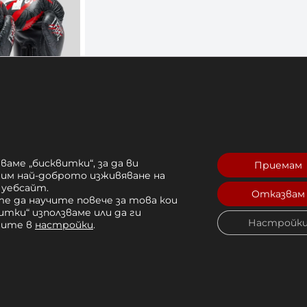
кавици Leone
ct
ваме „бисквитки“, за да ви
Приемам
рим най-доброто изживяване на
 уебсайт.
лв. 
Отказвам
е да научите повече за това кои
итки“ използваме или да ги
Купи
Настройк
чите в
настройки
.
2 OZ | 14 OZ