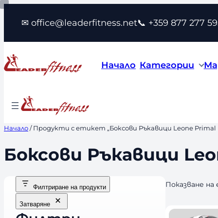
Към
✉ office@leaderfitness.net
📞 +359 877 277 59
съдържанието
Начало
Категории
Ма
Начало
/ Продукти с етикет „Боксови Ръкавици Leone Primal I
Боксови Ръкавици Leon
Показване на
Филтриране на продукти
Затваряне