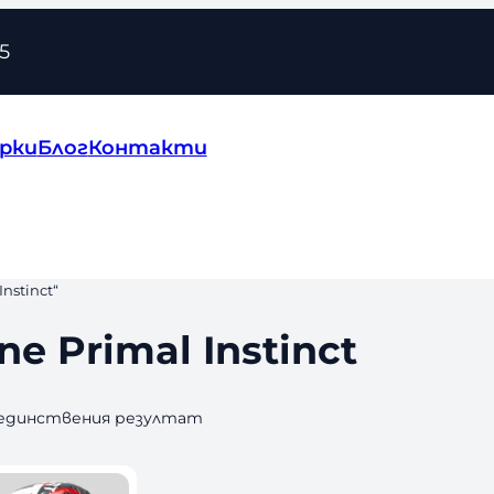
5
рки
Блог
Контакти
nstinct“
e Primal Instinct
 единствения резултат