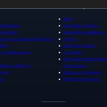
Топ категории
о
Бокс
продукти
Боксови чували
условия
Боксови ръкавици
ика за поверителност
Дрехи
вка
Детски дрехи
я за връщане
Суичъри
Фитнес оборудван
двани обекти
аксесоари
кти
Бягащи пътеки
ии
Велоергометри