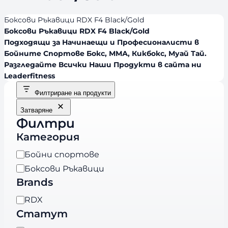
Боксови Ръкавици RDX F4 Black/Gold
Боксови Ръкавици RDX F4 Black/Gold
Подходящи за Начинаещи и Професионалисти в
Бойните Спортове Бокс, ММА, Кикбокс, Муай Тай.
Разгледайте Всички Наши Продукти в сайта ни
Leaderfitness
Филтриране на продукти
Затваряне
Филтри
Категория
К
Бойни спортове
а
Боксови Ръкавици
т
Brands
е
B
RDX
г
r
Статут
о
a