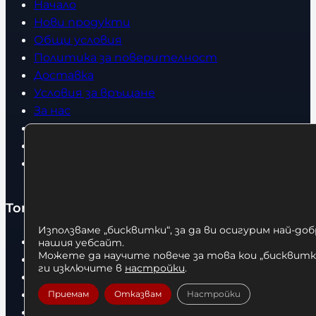
Начало
Нови продукти
Общи условия
Политика за поверителност
Доставка
Условия за връщане
За нас
Оборудвани обекти
Контакти
Статии
Топ категории
Използваме „бисквитки“, за да ви осигурим най-до
Бокс
нашия уебсайт.
Можете да научите повече за това кои „бисквитки
Боксови чували
ги изключите в
настройки
.
Боксови ръкавици
Дрехи
Приемам
Отказвам
Настройки
Детски дрехи