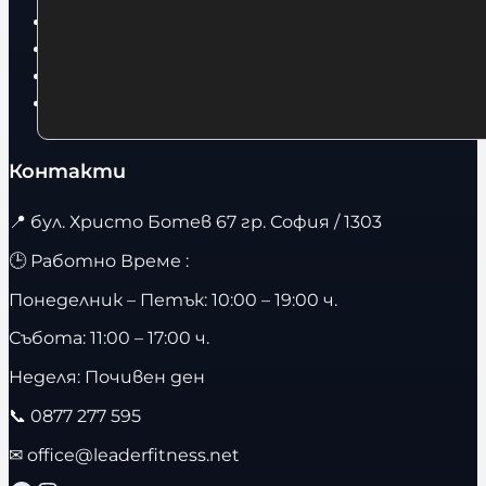
Суичъри
Фитнес оборудване и аксесоари
Бягащи пътеки
Велоергометри
Контакти
📍
бул. Христо Ботев 67 гр. София / 1303
🕒 Работно Време :
Понеделник – Петък: 10:00 – 19:00 ч.
Събота: 11:00 – 17:00 ч.
Неделя: Почивен ден
📞
0877 277 595
✉
office@leaderfitness.net