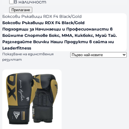
р
Н
В наличност
n
и
а
Прилагане
d
я
л
Боксови Ръкавици RDX F4 Black/Gold
s
и
Боксови Ръкавици RDX F4 Black/Gold
Подходящи за Начинаещи и Професионалисти в
ч
Бойните Спортове Бокс, ММА, Кикбокс, Муай Тай.
н
Разгледайте Всички Наши Продукти в сайта ни
о
Leaderfitness
с
Показване на единствения
т
резултат