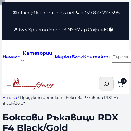
Към
✉ office@leaderfitness.net
📞 +359 877 277 595
съдържанието
Instagram
Faceboo
📍 бул.Христо Ботев № 67 гр.София
Категории
Търсен
Начало
Марки
Блог
Контакти
Търсене
0
Начало
/ Продукти с етикет „Боксови Ръкавици RDX F4
Black/Gold“
Боксови Ръкавици RDX
F4 Black/Gold