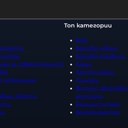
Топ категории
о
Бокс
продукти
Боксови чували
условия
Боксови ръкавици
ика за поверителност
Дрехи
вка
Детски дрехи
я за връщане
Суичъри
Фитнес оборудван
двани обекти
аксесоари
кти
Бягащи пътеки
ии
Велоергометри