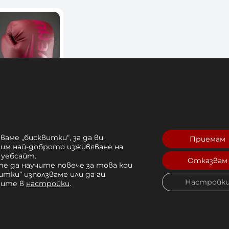
кавици
ваме „бисквитки“, за да ви
Приемам
enger 2.5 –
рим най-доброто изживяване на
k
 уебсайт.
Отказвам
е да научите повече за това кои
 лв. 
итки“ използваме или да ги
Настройк
чите в
настройки
.
Купи
12 OZ