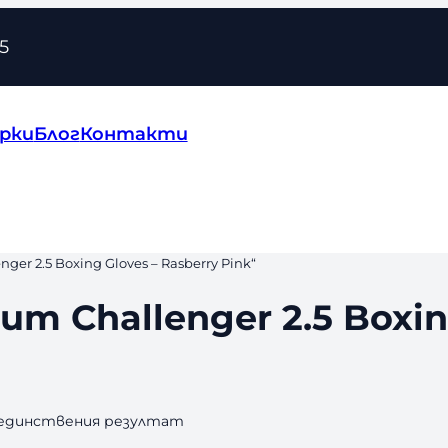
5
рки
Блог
Контакти
r 2.5 Boxing Gloves – Rasberry Pink“
m Challenger 2.5 Boxing
 единствения резултат