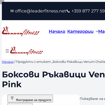
Към
✉ office@leaderfitness.net
📞 +359 877 277 59
съдържанието
Начало
Категории
Ма
Начало
/ Продукти с етикет „Боксови Ръкавици Venum Challenge
Боксови Ръкавици Venu
Pink
Показване на
Филтриране на продукти