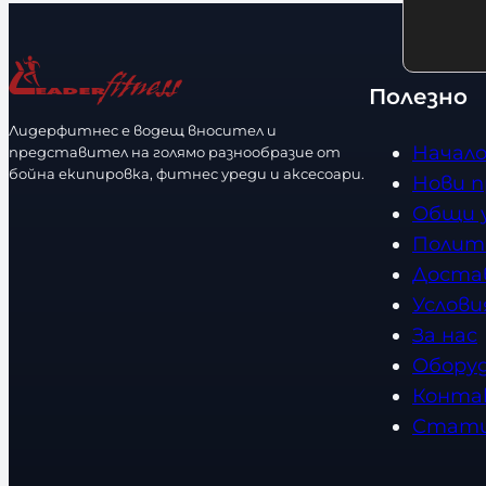
о
р
и
с
и
ч
т
р
е
Полезно
а
с
Лидерфитнес е водещ вносител и
з
т
Начал
представител на голямо разнообразие от
м
в
бойна екипировка, фитнес уреди и аксесоари.
Нови 
е
о
Общи 
р
Полит
Доста
Услови
За нас
Обору
Конта
Стат