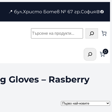
Instagr
Face
📍 бул.Христо Ботев № 67 гр.София
Търсене
Търсене
0
 Gloves – Rasberry