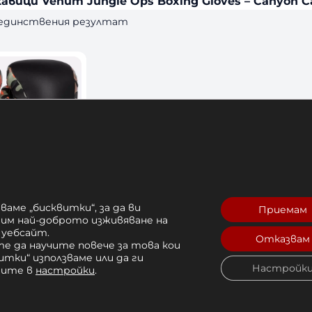
авици Venum Jungle Ops Boxing Gloves – Canyon 
 единствения резултат
ваме „бисквитки“, за да ви
Приемам
кавици
рим най-доброто изживяване на
 уебсайт.
le Ops –
Отказвам
е да научите повече за това кои
o
итки“ използваме или да ги
Настройк
чите в
настройки
.
 лв. 
Купи