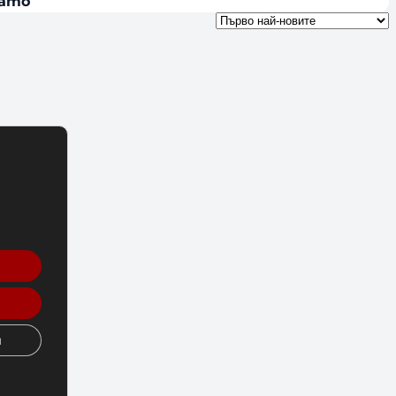
Camo
и