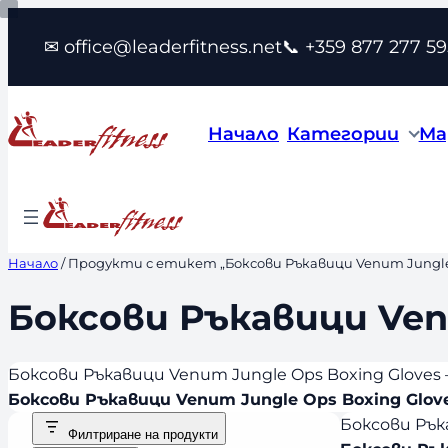
Към
✉ office@leaderfitness.net
📞 +359 877 277 59
съдържанието
Начало
Категории
Ма
Начало
/ Продукти с етикет „Боксови Ръкавици Venum Jungle 
Боксови Ръкавици Ven
Боксови Ръкавици Venum Jungle Ops Boxing Gloves
Боксови Ръкавици Venum Jungle Ops Boxing Glov
Боксови Рък
Филтриране на продукти