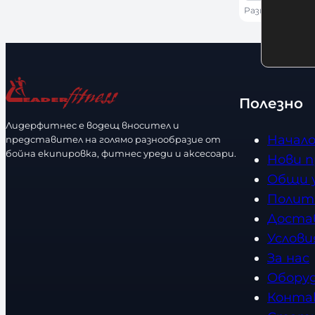
я
л
б
Размер: 12 OZ
s
о
и
е
л
ч
р
и
н
и
ч
о
р
е
с
Полезно
а
с
т
Лидерфитнес е водещ вносител и
з
т
Начал
представител на голямо разнообразие от
м
в
бойна екипировка, фитнес уреди и аксесоари.
Нови 
е
о
Общи 
р
Полит
Доста
Услови
За нас
Обору
Конта