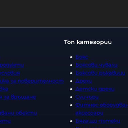
Топ категории
о
Бокс
продукти
Боксови чували
условия
Боксови ръкавици
ика за поверителност
Дрехи
вка
Детски дрехи
я за връщане
Суичъри
Фитнес оборудван
двани обекти
аксесоари
кти
Бягащи пътеки