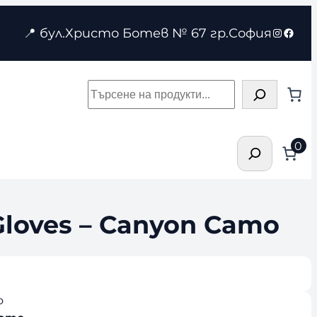
Instagr
Face
📍 бул.Христо Ботев № 67 гр.София
Търсене
Търсене
0
loves – Canyon Camo
o