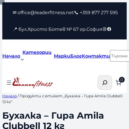
Към
✉ office@leaderfitness.net
📞 +359 877 277 595
съдържанието
Instagram
Faceboo
📍 бул.Христо Ботев № 67 гр.София
Категории
Търсен
Начало
Марки
Блог
Контакти
Търсене
0
Начало
/ Продукти с етикет „Бухалка – Гира Amila Clubbell
12 кг“
Бухалка – Гира Amila
Clubbell 12 кг