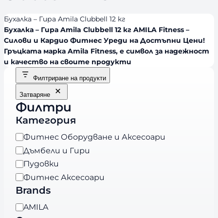
Бухалка – Гира Amila Clubbell 12 кг
Бухалка – Гира Amila Clubbell 12 кг AMILA Fitness –
Силови и Кардио Фитнес Уреди на Достъпни Цени!
Гръцката марка Amila Fitness, е символ за надежност
и качество на своите продукти
Филтриране на продукти
Затваряне
Филтри
Категория
К
Фитнес Оборудване и Аксесоари
а
Дъмбели и Гири
т
Пудовки
е
Фитнес Аксесоари
г
Brands
о
B
AMILA
р