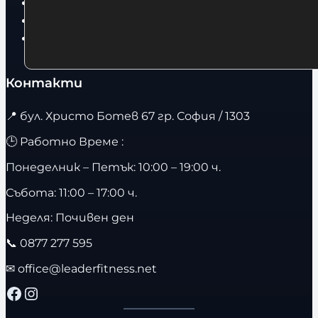
Фитнес оборудване и аксесоари
Бягащи пътеки
Велоергометри
Контакти
📍
бул. Христо Ботев 67 гр. София / 1303
🕒 Работно Време :
Понеделник – Петък: 10:00 – 19:00 ч.
Събота: 11:00 – 17:00 ч.
Неделя: Почивен ден
📞
0877 277 595
✉
office@leaderfitness.net
Facebook
Instagram