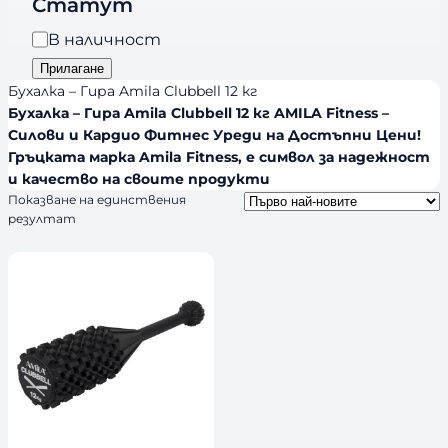
r
Статут
и
a
я
Н
В наличност
n
а
Прилагане
d
л
Бухалка – Гира Amila Clubbell 12 кг
s
и
Бухалка – Гира Amila Clubbell 12 кг AMILA Fitness –
Силови и Кардио Фитнес Уреди на Достъпни Цени!
ч
Гръцката марка Amila Fitness, е символ за надежност
н
и качество на своите продукти
о
Показване на единствения
с
резултат
т