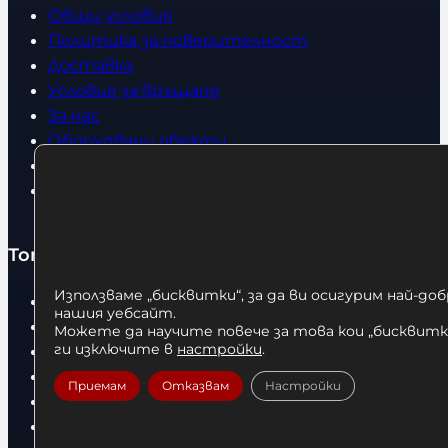
Общи условия
Политика за поверителност
Доставка
Условия за връщане
За нас
Оборудвани обекти
Контакти
Статии
Топ категории
Използваме „бисквитки“, за да ви осигурим най-до
Бокс
нашия уебсайт.
Боксови чували
Можете да научите повече за това кои „бисквитки
ги изключите в
настройки
.
Боксови ръкавици
Дрехи
Приемам
Отказвам
Настройки
Детски дрехи
Суичъри