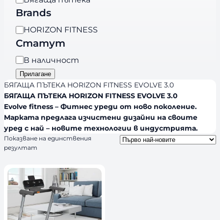
т
Brands
е
B
HORIZON FITNESS
г
r
Статут
о
a
р
Н
В наличност
n
и
а
Прилагане
d
я
л
БЯГАЩА ПЪТЕКА HORIZON FITNESS EVOLVE 3.0
s
и
БЯГАЩА ПЪТЕКА HORIZON FITNESS EVOLVE 3.0
Evolve fitness – Фитнес уреди от ново поколение.
ч
Марката предлага изчистени дизайни на своите
н
уред с най – новите технологии в индустрията.
о
Показване на единствения
с
резултат
т