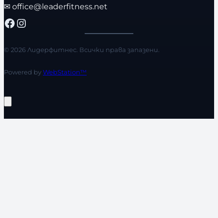
✉
office@leaderfitness.net
Facebook
Instagram
© 2026 Лидерфитнес. Всички права запазени.
Powered by
WebStation™