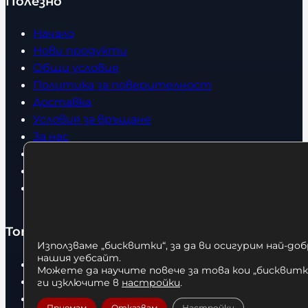
Полезно
Начало
Нови продукти
Общи условия
Политика за поверителност
Доставка
Условия за връщане
За нас
Оборудвани обекти
Контакти
Статии
Топ категории
Използваме „бисквитки“, за да ви осигурим най-до
нашия уебсайт.
Бокс
Можете да научите повече за това кои „бисквитки
Боксови чували
ги изключите в
настройки
.
Боксови ръкавици
Приемам
Отказвам
Настройки