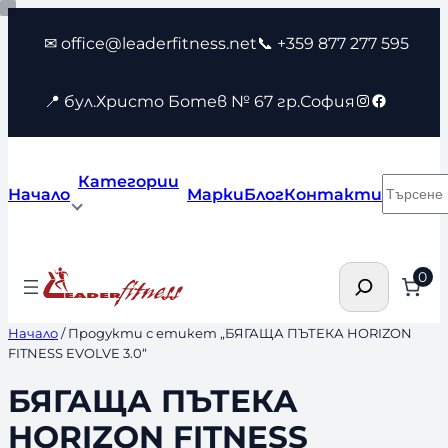
Към
✉ office@leaderfitness.net
📞 +359 877 277 595
съдържанието
Instagram
Faceboo
📍 бул.Христо Ботев № 67 гр.София
Категории
Търсен
Начало
Марки
Блог
Контакти
Търсене
0
Начало
/ Продукти с етикет „БЯГАЩА ПЪТЕКА HORIZON
FITNESS EVOLVE 3.0“
БЯГАЩА ПЪТЕКА
HORIZON FITNESS