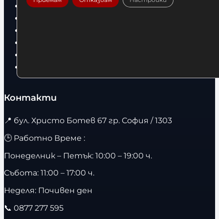
Дрехи
Детски дрехи
Суичъри
Фитнес оборудване и аксесоари
Бягащи пътеки
Велоергометри
Контакти
📍
бул. Христо Ботев 67 гр. София / 1303
🕒 Работно Време :
Понеделник – Петък: 10:00 – 19:00 ч.
Събота: 11:00 – 17:00 ч.
Неделя: Почивен ден
📞
0877 277 595