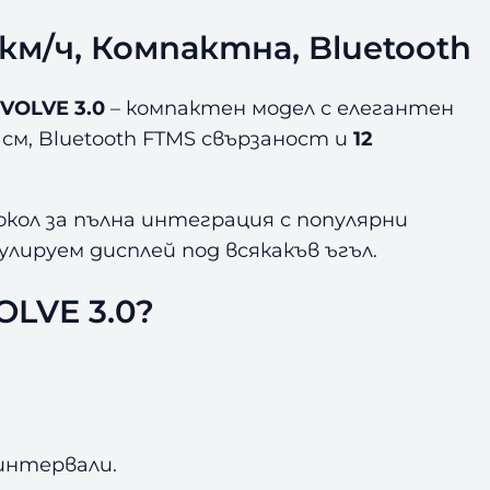
 км/ч, Компактна, Bluetooth
EVOLVE 3.0
– компактен модел с елегантен
 см, Bluetooth FTMS свързаност и
12
кол за пълна интеграция с популярни
лируем дисплей под всякакъв ъгъл.
OLVE 3.0?
интервали.