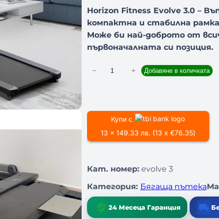
Horizon Fitness Evolve 3.0 – В
компактна и стабилна рамка
Може би най-доброто от всичк
първоначалната си позиция.
−
+
Добавяне в количката
к
о
л
и
Купи с
ч
е
13 x 149.33 лв. (13 x €76.35)
с
т
Кат. номер:
evolve 3
в
о
Категория:
Бягаща пътека
Ма
з
а
24 Месеца Гаранция
Б
Б