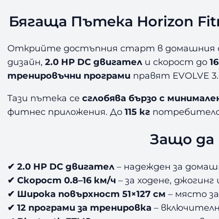
Бягаща Пътека Horizon Fitn
Открийте достъпния старт в домашния 
дизайн,
2.0 HP DC двигател
и скорост до
1
тренировъчни програми
правят EVOLVE 3.0
Тази пътека се
сглобява бързо с минимал
фитнес приложения. До
115 кг
потребителско
Защо да 
✔ 2.0 HP DC двигател
– надежден за домаш
✔ Скорост 0.8–16 км/ч
– за ходене, джогинг
✔ Широка повърхност 51×127 см
– място за
✔ 12 програми за тренировка
– включителн