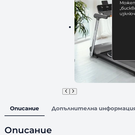
Может
„бискв
изклю
Описание
Допълнителна информаци
Описание