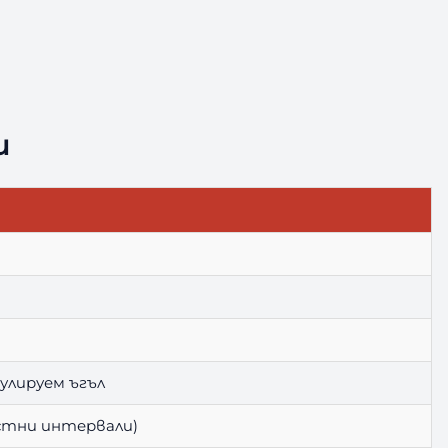
и
гулируем ъгъл
остни интервали)