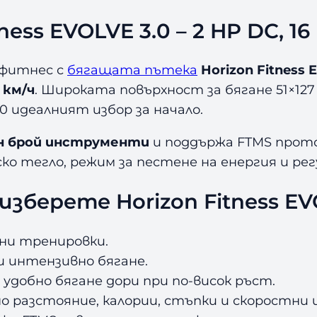
ess EVOLVE 3.0 – 2 HP DC, 16
фитнес с
бягащата пътека
Horizon Fitness 
6 км/ч
. Широката повърхност за бягане 51×127
 идеалният избор за начало.
ен брой инструменти
и поддържа FTMS прото
 тегло, режим за пестене на енергия и регу
изберете Horizon Fitness EV
ни тренировки.
 и интензивно бягане.
 удобно бягане дори при по-висок ръст.
о разстояние, калории, стъпки и скоростни 