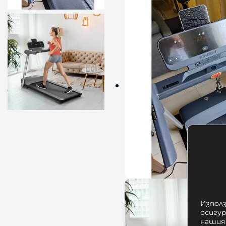
Използ
осигу
нашия