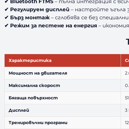
✔ Bluetooth FTMS
– пълна интеграция с вси
✔ Регулируем дисплей
– настройте ъгъла 
✔ Бърз монтаж
– сглобява се без специал
✔ Режим за пестене на енергия
– икономия
Характеристика
С
Мощност на двигателя
2
Максимална скорост
0
Бягаща повърхност
51
Дисплей
3
Тренировъчни програми
1