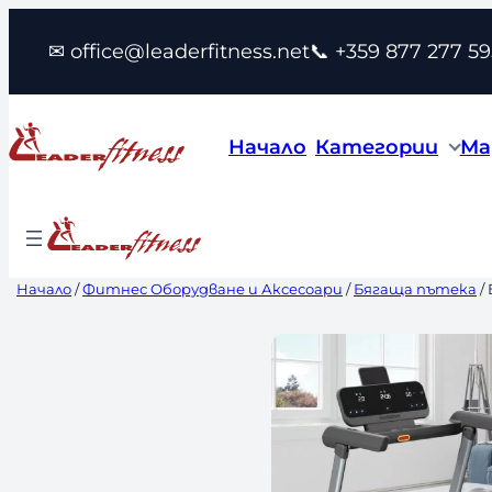
Към
✉ office@leaderfitness.net
📞 +359 877 277 59
съдържанието
Начало
Категории
Ма
Начало
/
Фитнес Оборудване и Аксесоари
/
Бягаща пътека
/