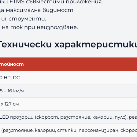
чки FTMS съвместими приложения.
за максимална видимост.
ни инструменти.
 на ток при неизползване.
Технически характеристик
тойност
.0 HP, DC
.8 – 16 км/ч
 x 127 см
 LED прозорци (скорост, разстояние, калории, пулс), ре
2 (разстояние, калории, стъпки, персонализиран, скор