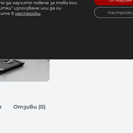
Отказвам
е да научите повече за това кои
итки“ използваме или да ги
Настройк
чите в
настройки
.
я
Отзиви (0)