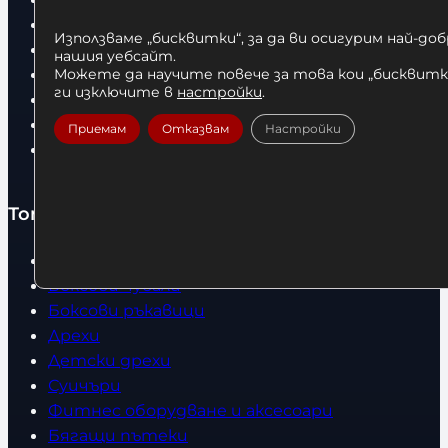
Доставка
Използваме „бисквитки“, за да ви осигурим най-до
Условия за връщане
нашия уебсайт.
За нас
Можете да научите повече за това кои „бисквитки
ги изключите в
настройки
.
Оборудвани обекти
Контакти
Приемам
Отказвам
Настройки
Статии
Топ категории
Бокс
Боксови чували
Боксови ръкавици
Дрехи
Детски дрехи
Суичъри
Фитнес оборудване и аксесоари
Бягащи пътеки