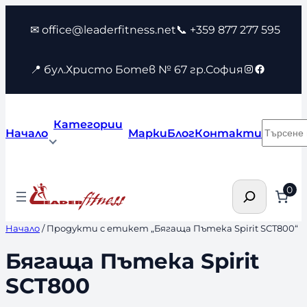
Към
✉ office@leaderfitness.net
📞 +359 877 277 595
съдържанието
Instagram
Faceboo
📍 бул.Христо Ботев № 67 гр.София
Категории
Търсен
Начало
Марки
Блог
Контакти
Търсене
0
Начало
/ Продукти с етикет „Бягаща Пътека Spirit SCT800“
Бягаща Пътека Spirit
SCT800