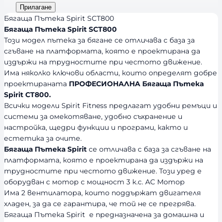
Прилагане
Бягаща Пътека Spirit SCT800
Бягаща Пътека Spirit SCT800
Този модел пътека за бягане се отличава с база за
сгъване на платформата, която е проектирана да
издържи на трудностите при честото движение.
Има няколко ключови области, които определят добре
проектираната
ПРОФЕСИОНАЛНА Бягаща Пътека
Spirit CT800.
Всички модели Spirit Fitness предлагат удобни ремъци и
системи за омекотяване, удобно съхранение и
настройка, щедри функции и програми, както и
естетика за очите.
Бягаща Пътека Spirit
се отличава с база за сгъване на
платформата, която е проектирана да издържи на
трудностите при честото движение. Този уред е
оборудван с мотор с мощност 3 к.с. AC Мотор
Има 2 вентилатора, които поддържат двигателя
хладен, за да се гарантира, че той не се прегрява.
Бягаща Пътека Spirit е предназначена за домашна и