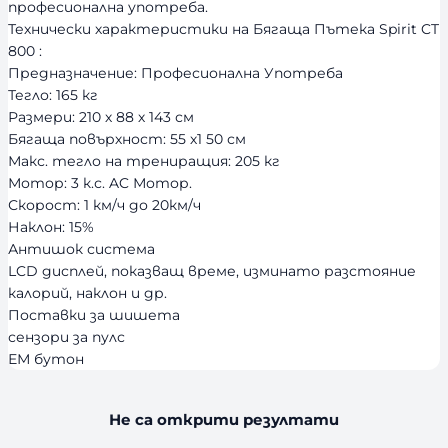
професионална употреба.
Технически характеристики на Бягаща Пътека Spirit CT
800 :
Предназначение: Професионална Употреба
Тегло: 165 кг
Размери: 210 х 88 х 143 см
Бягаща повърхност: 55 х1 50 см
Макс. тегло на трениращия: 205 кг
Мотор: 3 к.с. AC Мотор.
Скорост: 1 км/ч до 20км/ч
Наклон: 15%
Антишок система
LCD дисплей, показващ време, изминато разстояние
калорий, наклон и др.
Поставки за шишета
сензори за пулс
ЕМ бутон
Не са открити резултати