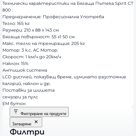
Технически характеристики на Бягаща Пътека Spirit CT
800 :
Предназначение: Професионална Употреба
Тегло: 165 кг
Размери: 210 х 88 х 143 см
Бягаща повърхност: 55 х1 50 см
Макс. тегло на трениращия: 205 кг
Мотор: 3 к.с. AC Мотор.
Скорост: 1 км/ч до 20км/ч
Наклон: 15%
Антишок система
LCD дисплей, показващ време, изминато разстояние
калорий, наклон и др.
Поставки за шишета
сензори за пулс
ЕМ бутон
Филтриране на продукти
Затваряне
Филтри