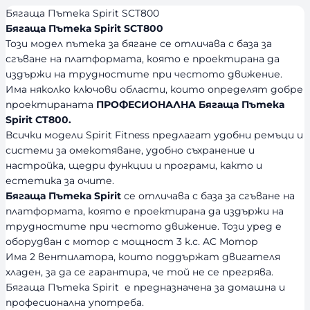
Бягаща Пътека Spirit SCT800
Бягаща Пътека Spirit SCT800
Този модел пътека за бягане се отличава с база за
сгъване на платформата, която е проектирана да
издържи на трудностите при честото движение.
Има няколко ключови области, които определят добре
проектираната
ПРОФЕСИОНАЛНА Бягаща Пътека
Spirit CT800.
Всички модели Spirit Fitness предлагат удобни ремъци и
системи за омекотяване, удобно съхранение и
настройка, щедри функции и програми, както и
естетика за очите.
Бягаща Пътека Spirit
се отличава с база за сгъване на
платформата, която е проектирана да издържи на
трудностите при честото движение. Този уред е
оборудван с мотор с мощност 3 к.с. AC Мотор
Има 2 вентилатора, които поддържат двигателя
хладен, за да се гарантира, че той не се прегрява.
Бягаща Пътека Spirit е предназначена за домашна и
професионална употреба.