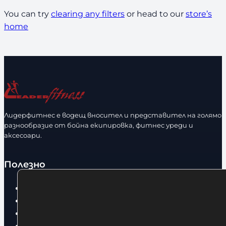
You can try
clearing any filters
or head to our
store’s
home
Лидерфитнес е водещ вносител и представител на голямо
разнообразие от бойна екипировка, фитнес уреди и
аксесоари.
Полезно
Начало
Нови продукти
Общи условия
Политика за поверителност