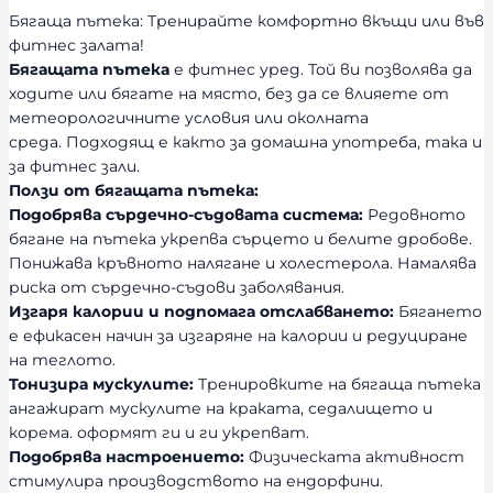
Бягаща пътека: Тренирайте комфортно вкъщи или във
фитнес залата!
Бягащата пътека
е фитнес уред. Той ви позволява да
ходите или бягате на място, без да се влияете от
метеорологичните условия или околната
среда. Подходящ е както за домашна употреба, така и
за фитнес зали.
Ползи от бягащата пътека:
Подобрява сърдечно-съдовата система:
Редовното
бягане на пътека укрепва сърцето и белите дробове.
Понижава кръвното налягане и холестерола. Намалява
риска от сърдечно-съдови заболявания.
Изгаря калории и подпомага отслабването:
Бягането
е ефикасен начин за изгаряне на калории и редуциране
на теглото.
Тонизира мускулите:
Тренировките на бягаща пътека
ангажират мускулите на краката, седалището и
корема. оформят ги и ги укрепват.
Подобрява настроението:
Физическата активност
стимулира производството на ендорфини.