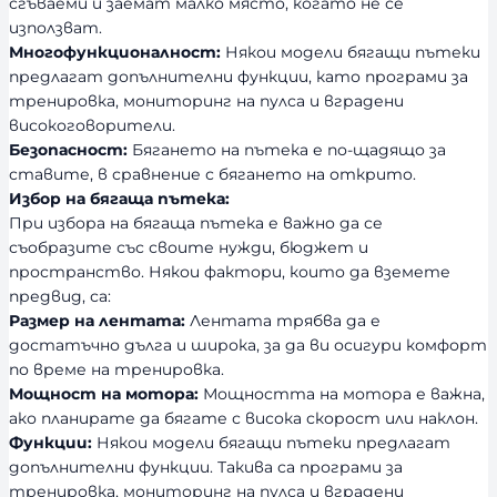
сгъваеми и заемат малко място, когато не се
използват.
Многофункционалност:
Някои модели бягащи пътеки
предлагат допълнителни функции, като програми за
тренировка, мониторинг на пулса и вградени
високоговорители.
Безопасност:
Бягането на пътека е по-щадящо за
ставите, в сравнение с бягането на открито.
Избор на бягаща пътека:
При избора на бягаща пътека е важно да се
съобразите със своите нужди, бюджет и
пространство. Някои фактори, които да вземете
предвид, са:
Размер на лентата:
Лентата трябва да е
достатъчно дълга и широка, за да ви осигури комфорт
по време на тренировка.
Мощност на мотора:
Мощността на мотора е важна,
ако планирате да бягате с висока скорост или наклон.
Функции:
Някои модели бягащи пътеки предлагат
допълнителни функции. Такива са програми за
тренировка, мониторинг на пулса и вградени