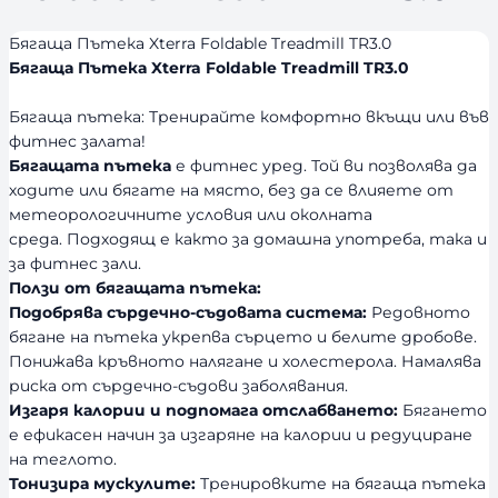
Бягаща Пътека Xterra Foldable Treadmill TR3.0
Бягаща Пътека Xterra Foldable Treadmill TR3.0
Бягаща пътека: Тренирайте комфортно вкъщи или във
фитнес залата!
Бягащата пътека
е фитнес уред. Той ви позволява да
ходите или бягате на място, без да се влияете от
метеорологичните условия или околната
среда. Подходящ е както за домашна употреба, така и
за фитнес зали.
Ползи от бягащата пътека:
Подобрява сърдечно-съдовата система:
Редовното
бягане на пътека укрепва сърцето и белите дробове.
Понижава кръвното налягане и холестерола. Намалява
риска от сърдечно-съдови заболявания.
Изгаря калории и подпомага отслабването:
Бягането
е ефикасен начин за изгаряне на калории и редуциране
на теглото.
Тонизира мускулите:
Тренировките на бягаща пътека