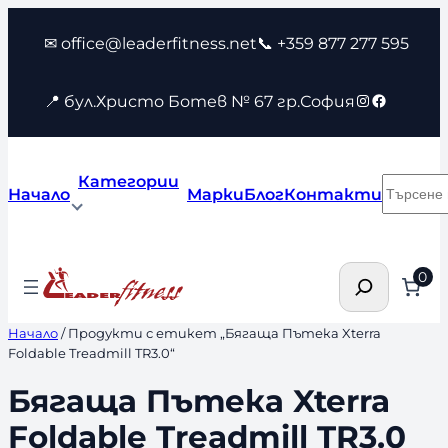
Към
✉ office@leaderfitness.net
📞 +359 877 277 595
съдържанието
Instagram
Faceboo
📍 бул.Христо Ботев № 67 гр.София
Категории
Търсен
Начало
Марки
Блог
Контакти
Търсене
0
Начало
/ Продукти с етикет „Бягаща Пътека Xterra
Foldable Treadmill TR3.0“
Бягаща Пътека Xterra
Foldable Treadmill TR3.0