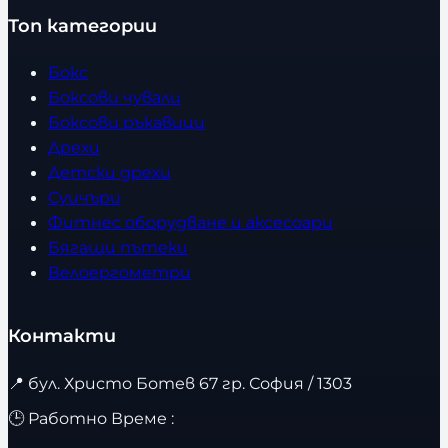
Топ категории
Бокс
Боксови чували
Боксови ръкавици
Дрехи
Детски дрехи
Суичъри
Фитнес оборудване и аксесоари
Бягащи пътеки
Велоергометри
Контакти
📍
бул. Христо Ботев 67 гр. София / 1303
🕒 Работно Време :