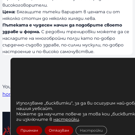
високоговорители.
Цена:
Бягащите пътеки варират в цената си от
няколко стотин до няколко хиляди лева.
Пътеката е чудесен начин да подобрите своето
здраве и форма.
С редовни тренировки можете да се
насладите на многобройни ползи като по-добро
сърдечно-съдово здраве, по-силни мускули, по-добро
настроение и по-високо самочувствие.
Не са открити резултати
You can try
clearing any filters
or head to our
store’s
home
Използваме „бисквитки“, за да ви осигурим най-до
нашия уебсайт.
Можете да научите повече за това кои „бисквитки
ги изключите в
настройки
.
Приемам
Отказвам
Настройки