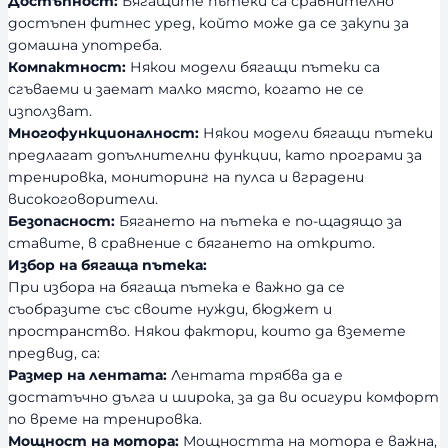
Достъпност:
Бягащите пътеки са сравнително
достъпен фитнес уред, който може да се закупи за
домашна употреба.
Компактност:
Някои модели бягащи пътеки са
сгъваеми и заемат малко място, когато не се
използват.
Многофункционалност:
Някои модели бягащи пътеки
предлагат допълнителни функции, като програми за
тренировка, мониторинг на пулса и вградени
високоговорители.
Безопасност:
Бягането на пътека е по-щадящо за
ставите, в сравнение с бягането на открито.
Избор на бягаща пътека:
При избора на бягаща пътека е важно да се
съобразите със своите нужди, бюджет и
пространство. Някои фактори, които да вземете
предвид, са:
Размер на лентата:
Лентата трябва да е
достатъчно дълга и широка, за да ви осигури комфорт
по време на тренировка.
Мощност на мотора:
Мощността на мотора е важна,