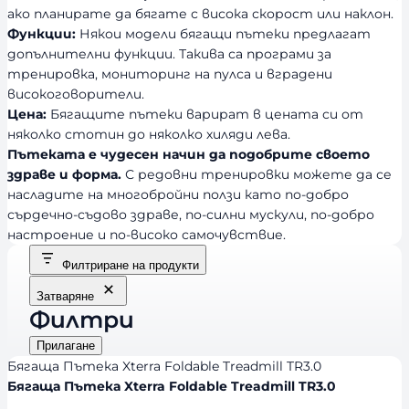
ако планирате да бягате с висока скорост или наклон.
Функции:
Някои модели бягащи пътеки предлагат
допълнителни функции. Такива са програми за
тренировка, мониторинг на пулса и вградени
високоговорители.
Цена:
Бягащите пътеки варират в цената си от
няколко стотин до няколко хиляди лева.
Пътеката е чудесен начин да подобрите своето
здраве и форма.
С редовни тренировки можете да се
насладите на многобройни ползи като по-добро
сърдечно-съдово здраве, по-силни мускули, по-добро
настроение и по-високо самочувствие.
Филтриране на продукти
Затваряне
Филтри
Прилагане
Бягаща Пътека Xterra Foldable Treadmill TR3.0
Бягаща Пътека Xterra Foldable Treadmill TR3.0