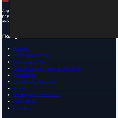
Лидерфитнес е водещ вносител и представител на голямо
разнообразие от бойна екипировка, фитнес уреди и
аксесоари.
Полезно
Начало
Нови продукти
Общи условия
Политика за поверителност
Доставка
Условия за връщане
За нас
Оборудвани обекти
Контакти
Статии