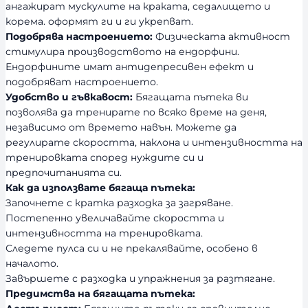
ангажират мускулите на краката, седалището и
корема. оформят ги и ги укрепват.
Подобрява настроението:
Физическата активност
стимулира производството на ендорфини.
Ендорфините имат антидепресивен ефект и
подобряват настроението.
Удобство и гъвкавост:
Бягащата пътека ви
позволява да тренирате по всяко време на деня,
независимо от времето навън. Можете да
регулирате скоростта, наклона и интензивността на
тренировката според нуждите си и
предпочитанията си.
Как да използвате бягаща пътека:
Започнете с кратка разходка за загряване.
Постепенно увеличавайте скоростта и
интензивността на тренировката.
Следете пулса си и не прекалявайте, особено в
началото.
Завършете с разходка и упражнения за разтягане.
Предимства на бягащата пътека: