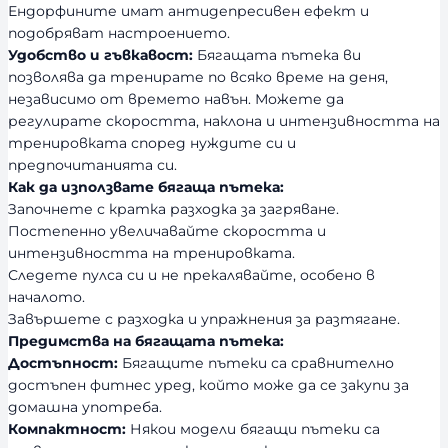
Ендорфините имат антидепресивен ефект и
подобряват настроението.
Удобство и гъвкавост:
Бягащата пътека ви
позволява да тренирате по всяко време на деня,
независимо от времето навън. Можете да
регулирате скоростта, наклона и интензивността на
тренировката според нуждите си и
предпочитанията си.
Как да използвате бягаща пътека:
Започнете с кратка разходка за загряване.
Постепенно увеличавайте скоростта и
интензивността на тренировката.
Следете пулса си и не прекалявайте, особено в
началото.
Завършете с разходка и упражнения за разтягане.
Предимства на бягащата пътека:
Достъпност:
Бягащите пътеки са сравнително
достъпен фитнес уред, който може да се закупи за
домашна употреба.
Компактност:
Някои модели бягащи пътеки са