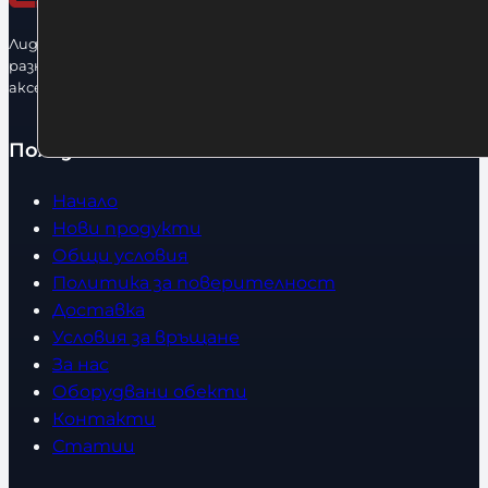
Лидерфитнес е водещ вносител и представител на голямо
разнообразие от бойна екипировка, фитнес уреди и
аксесоари.
Полезно
Начало
Нови продукти
Общи условия
Политика за поверителност
Доставка
Условия за връщане
За нас
Оборудвани обекти
Контакти
Статии