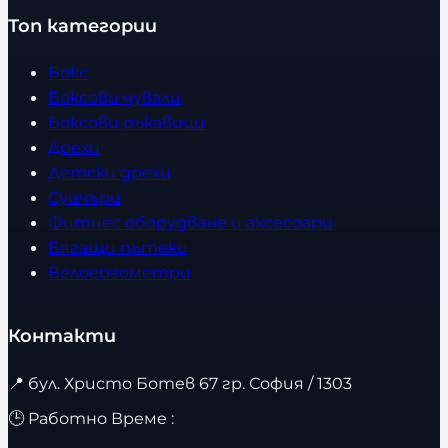
Топ категории
Бокс
Боксови чували
Боксови ръкавици
Дрехи
Детски дрехи
Суичъри
Фитнес оборудване и аксесоари
Бягащи пътеки
Велоергометри
Контакти
📍
бул. Христо Ботев 67 гр. София / 1303
🕒 Работно Време :