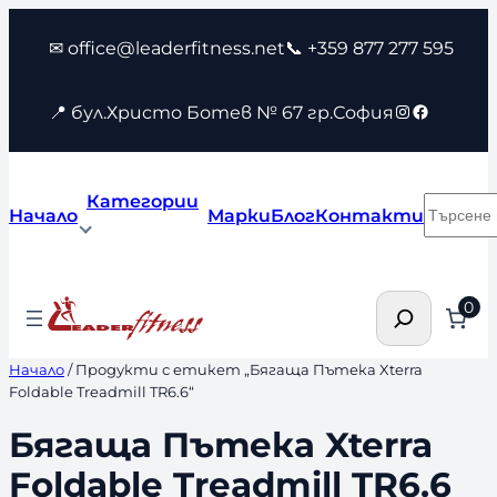
Към
✉ office@leaderfitness.net
📞 +359 877 277 595
съдържанието
Instagram
Faceboo
📍 бул.Христо Ботев № 67 гр.София
Категории
Търсен
Начало
Марки
Блог
Контакти
Търсене
0
Начало
/ Продукти с етикет „Бягаща Пътека Xterra
Foldable Treadmill TR6.6“
Бягаща Пътека Xterra
Foldable Treadmill TR6.6