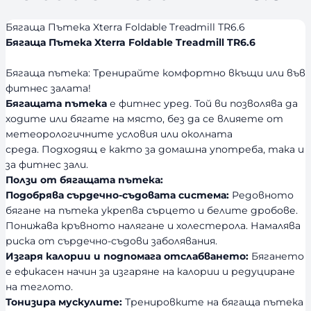
Бягаща Пътека Xterra Foldable Treadmill TR6.6
Бягаща Пътека Xterra Foldable Treadmill TR6.6
Бягаща пътека: Тренирайте комфортно вкъщи или във
фитнес залата!
Бягащата пътека
е фитнес уред. Той ви позволява да
ходите или бягате на място, без да се влияете от
метеорологичните условия или околната
среда. Подходящ е както за домашна употреба, така и
за фитнес зали.
Ползи от бягащата пътека:
Подобрява сърдечно-съдовата система:
Редовното
бягане на пътека укрепва сърцето и белите дробове.
Понижава кръвното налягане и холестерола. Намалява
риска от сърдечно-съдови заболявания.
Изгаря калории и подпомага отслабването:
Бягането
е ефикасен начин за изгаряне на калории и редуциране
на теглото.
Тонизира мускулите:
Тренировките на бягаща пътека