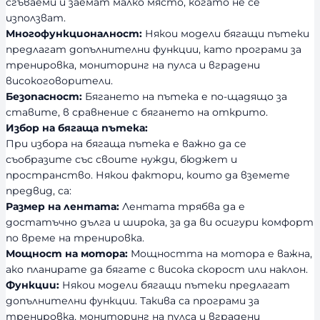
сгъваеми и заемат малко място, когато не се
използват.
Многофункционалност:
Някои модели бягащи пътеки
предлагат допълнителни функции, като програми за
тренировка, мониторинг на пулса и вградени
високоговорители.
Безопасност:
Бягането на пътека е по-щадящо за
ставите, в сравнение с бягането на открито.
Избор на бягаща пътека:
При избора на бягаща пътека е важно да се
съобразите със своите нужди, бюджет и
пространство. Някои фактори, които да вземете
предвид, са:
Размер на лентата:
Лентата трябва да е
достатъчно дълга и широка, за да ви осигури комфорт
по време на тренировка.
Мощност на мотора:
Мощността на мотора е важна,
ако планирате да бягате с висока скорост или наклон.
Функции:
Някои модели бягащи пътеки предлагат
допълнителни функции. Такива са програми за
тренировка, мониторинг на пулса и вградени