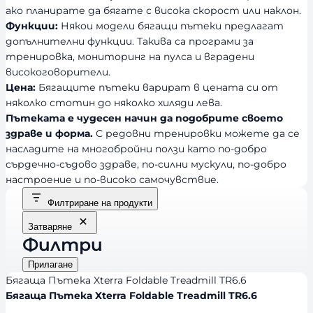
ако планирате да бягате с висока скорост или наклон.
Функции:
Някои модели бягащи пътеки предлагат
допълнителни функции. Такива са програми за
тренировка, мониторинг на пулса и вградени
високоговорители.
Цена:
Бягащите пътеки варират в цената си от
няколко стотин до няколко хиляди лева.
Пътеката е чудесен начин да подобрите своето
здраве и форма.
С редовни тренировки можете да се
насладите на многобройни ползи като по-добро
сърдечно-съдово здраве, по-силни мускули, по-добро
настроение и по-високо самочувствие.
Филтриране на продукти
Затваряне
Филтри
Прилагане
Бягаща Пътека Xterra Foldable Treadmill TR6.6
Бягаща Пътека Xterra Foldable Treadmill TR6.6