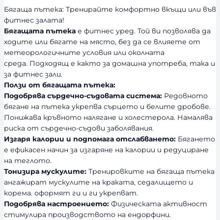
Бягаща пътека: Тренирайте комфортно вкъщи или във
фитнес залата!
Бягащата пътека
е фитнес уред. Той ви позволява да
ходите или бягате на място, без да се влияете от
метеорологичните условия или околната
среда. Подходящ е както за домашна употреба, така и
за фитнес зали.
Ползи от бягащата пътека:
Подобрява сърдечно-съдовата система:
Редовното
бягане на пътека укрепва сърцето и белите дробове.
Понижава кръвното налягане и холестерола. Намалява
риска от сърдечно-съдови заболявания.
Изгаря калории и подпомага отслабването:
Бягането
е ефикасен начин за изгаряне на калории и редуциране
на теглото.
Тонизира мускулите:
Тренировките на бягаща пътека
ангажират мускулите на краката, седалището и
корема. оформят ги и ги укрепват.
Подобрява настроението:
Физическата активност
стимулира производството на ендорфини.