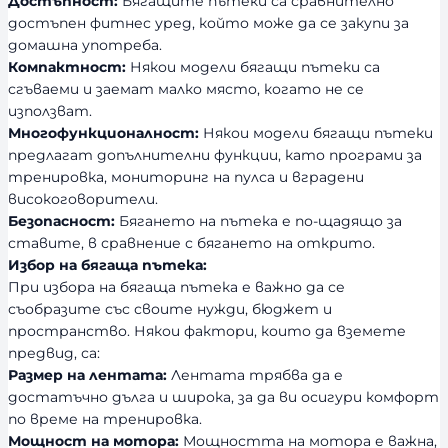
Достъпност:
Бягащите пътеки са сравнително
достъпен фитнес уред, който може да се закупи за
домашна употреба.
Компактност:
Някои модели бягащи пътеки са
сгъваеми и заемат малко място, когато не се
използват.
Многофункционалност:
Някои модели бягащи пътеки
предлагат допълнителни функции, като програми за
тренировка, мониторинг на пулса и вградени
високоговорители.
Безопасност:
Бягането на пътека е по-щадящо за
ставите, в сравнение с бягането на открито.
Избор на бягаща пътека:
При избора на бягаща пътека е важно да се
съобразите със своите нужди, бюджет и
пространство. Някои фактори, които да вземете
предвид, са:
Размер на лентата:
Лентата трябва да е
достатъчно дълга и широка, за да ви осигури комфорт
по време на тренировка.
Мощност на мотора:
Мощността на мотора е важна,