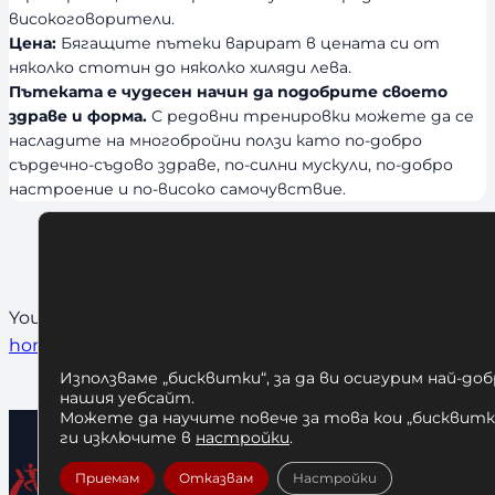
високоговорители.
Цена:
Бягащите пътеки варират в цената си от
няколко стотин до няколко хиляди лева.
Пътеката е чудесен начин да подобрите своето
здраве и форма.
С редовни тренировки можете да се
насладите на многобройни ползи като по-добро
сърдечно-съдово здраве, по-силни мускули, по-добро
настроение и по-високо самочувствие.
Не са открити резултати
You can try
clearing any filters
or head to our
store’s
home
Използваме „бисквитки“, за да ви осигурим най-до
нашия уебсайт.
Можете да научите повече за това кои „бисквитки
ги изключите в
настройки
.
Приемам
Отказвам
Настройки