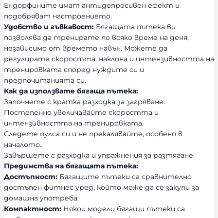
Ендорфините имат антидепресивен ефект и
подобряват настроението.
Удобство и гъвкавост:
Бягащата пътека ви
позволява да тренирате по всяко време на деня,
независимо от времето навън. Можете да
регулирате скоростта, наклона и интензивността на
тренировката според нуждите си и
предпочитанията си.
Как да използвате бягаща пътека:
Започнете с кратка разходка за загряване.
Постепенно увеличавайте скоростта и
интензивността на тренировката.
Следете пулса си и не прекалявайте, особено в
началото.
Завършете с разходка и упражнения за разтягане.
Предимства на бягащата пътека:
Достъпност:
Бягащите пътеки са сравнително
достъпен фитнес уред, който може да се закупи за
домашна употреба.
Компактност:
Някои модели бягащи пътеки са