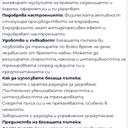
ангажират мускулите на краката, седалището и
корема. оформят ги и ги укрепват.
Подобрява настроението:
Физическата активност
стимулира производството на ендорфини.
Ендорфините имат антидепресивен ефект и
подобряват настроението.
Удобство и гъвкавост:
Бягащата пътека ви
позволява да тренирате по всяко време на деня,
независимо от времето навън. Можете да
регулирате скоростта, наклона и интензивността на
тренировката според нуждите си и
предпочитанията си.
Как да използвате бягаща пътека:
Започнете с кратка разходка за загряване.
Постепенно увеличавайте скоростта и
интензивността на тренировката.
Следете пулса си и не прекалявайте, особено в
началото.
Завършете с разходка и упражнения за разтягане.
Предимства на бягащата пътека: