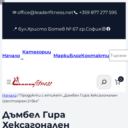
Към
✉ office@leaderfitness.net
📞 +359 877 277 595
съдържанието
Instagram
Faceboo
📍 бул.Христо Ботев № 67 гр.София
Категории
Търсен
Начало
Марки
Блог
Контакти
Търсене
0
Начало
/ Продукти с етикет „Дъмбел Гира Хексагонален
Шестограм 2×5кг“
Дъмбел Гира
Хексагонален