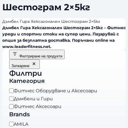
Шестограм 2×5кг
Дъмбел Гира Хексагонален Шестограм 2×5кг
Дъмбел Гира Хексагонален Шестограм 2×5кг – Фитнес
уреди и спортни стоки на супер цени. Пазарувай с
опция за безплатна доставка. Поръчани online на
www.leaderfitness.net.
Филтриране на продукти
Затваряне
Филтри
Категория
К
Фитнес Оборудване и Аксесоари
а
Дъмбели и Гири
т
Фитнес Аксесоари
е
Brands
г
B
AMILA
о