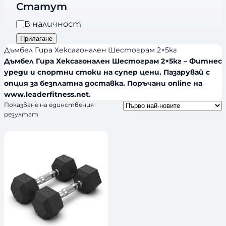
r
Статут
р
a
и
Н
В наличност
n
я
а
Прилагане
d
л
Дъмбел Гира Хексагонален Шестограм 2×5кг
s
и
Дъмбел Гира Хексагонален Шестограм 2×5кг – Фитнес
уреди и спортни стоки на супер цени. Пазарувай с
ч
опция за безплатна доставка. Поръчани online на
н
www.leaderfitness.net.
о
Показване на единствения
с
резултат
т