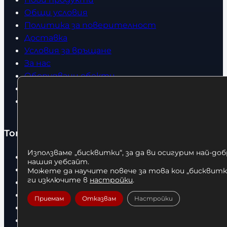
Общи условия
Политика за поверителност
Доставка
Условия за връщане
За нас
Оборудвани обекти
Контакти
Статии
Топ категории
Използваме „бисквитки“, за да ви осигурим най-до
Бокс
нашия уебсайт.
Боксови чували
Можете да научите повече за това кои „бисквитки
ги изключите в
настройки
.
Боксови ръкавици
Дрехи
Приемам
Отказвам
Настройки
Детски дрехи
Суичъри