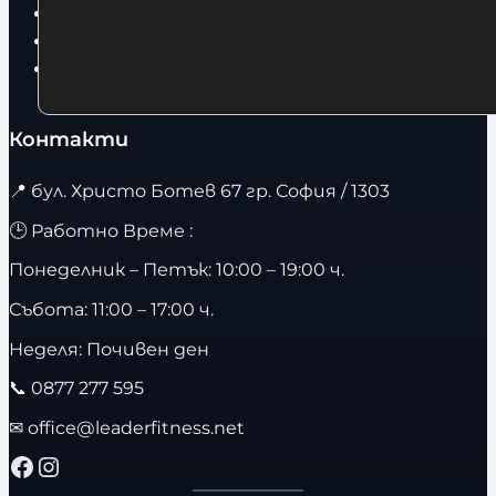
Фитнес оборудване и аксесоари
Бягащи пътеки
Велоергометри
Контакти
📍
бул. Христо Ботев 67 гр. София / 1303
🕒 Работно Време :
Понеделник – Петък: 10:00 – 19:00 ч.
Събота: 11:00 – 17:00 ч.
Неделя: Почивен ден
📞
0877 277 595
✉
office@leaderfitness.net
Facebook
Instagram