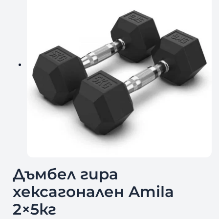
Дъмбел гира
хексагонален Amila
2×5кг