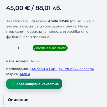
45,00
€
/ 88,01 лв.
Хексагонални дъмбели
Amila 2×5кг
(общо 10 кг) с
гумено покритие и хромирана дръжка. Не се
търкалят, идеални за преси, изтласквания и
функционален тренинг.
к
−
+
Добавяне в количката
о
л
Кат. номер:
84765
и
Категория:
Дъмбели и Гири
, 
Фитнес Аксесоари
ч
Марка:
AMILA
е
с
Гарантирано качество
т
в
о
Описание
з
а