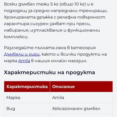
е
Всеки дъмбел тежи 5 кг (общо 10 кг) и е
н
подходящ за средно напреднали трениращи.
A
Хромираната дръжка с релефна повърхност
m
гарантира сигурен захват при преси,
i
набирания, изтласквания и функционални
l
комплекси.
a
2
Разгледайте пълната гама в категория
×
Дъмбели и гири
, както и всички продукти на
5
к
марка
Amila
в нашия онлайн магазин.
г
Характеристики на продукта
Характеристика
Описание
Марка
Amila
Вид
Хексагонален дъмбел