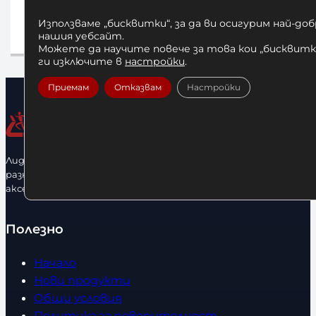
25,00
€
/ 48,90 лв.
Използваме „бисквитки“, за да ви осигурим най-до
нашия уебсайт.
Добавяне в количката
Д
Можете да научите повече за това кои „бисквитки
ги изключите в
настройки
.
Приемам
Отказвам
Настройки
Лидерфитнес е водещ вносител и представител на голямо
разнообразие от бойна екипировка, фитнес уреди и
аксесоари.
Полезно
Начало
Нови продукти
Общи условия
Политика за поверителност