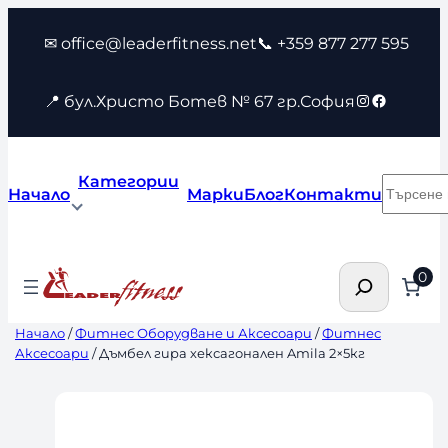
Към
✉ office@leaderfitness.net
📞 +359 877 277 595
съдържанието
Instagram
Faceboo
📍 бул.Христо Ботев № 67 гр.София
Категории
Търсен
Начало
Марки
Блог
Контакти
Търсене
0
Начало
/
Фитнес Оборудване и Аксесоари
/
Фитнес
Аксесоари
/ Дъмбел гира хексагонален Amila 2×5кг