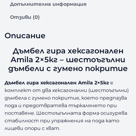
Допълнителна информация
Д
ъ
Отзиви (0)
м
б
е
Описание
л
г
Дъмбел гира хексагонален
и
Amila 2×5кг – шестоъгълни
р
а
дъмбели с гумено покритие
х
е
Дъмбел гира хексагонален Amila 2×5кг
е
к
комплект от два хексагонални (шестоъгълни)
с
дъмбела с гумено покритие, което предпазва
а
пода и предотвратява търкалянето при
г
о
поставяне. Шестоъгълната форма осигурява
н
стабилност при упражнения на пода като
а
лицеви опори с хват.
л