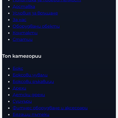
Доставка
Условия за връщане
За нас
Оборудвани обекти
Контакти
Статии
Топ категории
Бокс
Боксови чували
Боксови ръкавици
Дрехи
Детски дрехи
Суичъри
Фитнес оборудване и аксесоари
Бягащи пътеки