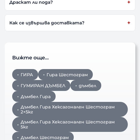
Драскат ли пода?
Как се извършва доставката?
Вижте още…
ГИРА
Гира Шестограм
ГУМИРАН ДЪМБЕЛ
дъмбел
Дъмбел Гира
Дъмбел Гира Хексагонален Шестограм
2×5кг
Дъмбел Гира Хексагонален Шестограм
5кг
Дъмбел Шестограм