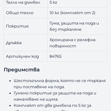
Тегло на дъмбел
5 кг
Общо тегло
10 кг (комплект от 2)
Гума, защита на пода и
Покритие
без търкаляне
Хромирана с релефна
Дръжка
повърхност
Артикулен код
84765
Предимства
Шестоъгълна форма, която не се търкаля
при поставяне на пода.
Гумено покритие за защита на пода и
намаляване на шума.
Комплект от два дъмбела по 5 кг за