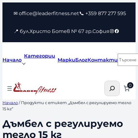
Към
✉ office@leaderfitness.net
📞 +359 877 277 595
съдържанието
Instagram
Faceboo
📍 бул.Христо Ботев № 67 гр.София
Категории
Търсен
Начало
Марки
Блог
Контакти
Търсене
0
Начало
/ Продукти с етикет „Дъмбел с регулируемо тегло
15 кг“
Дъмбел с регулируемо
тегло 15 кг