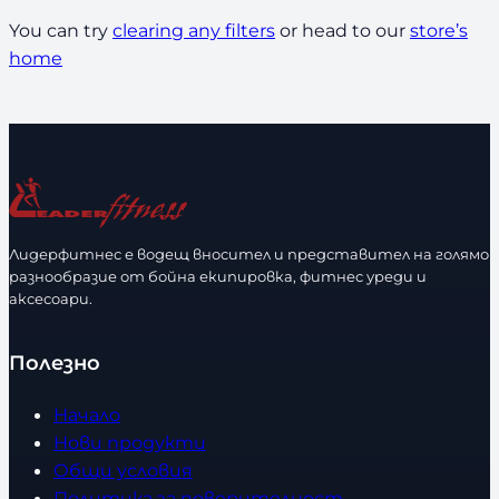
You can try
clearing any filters
or head to our
store’s
home
Лидерфитнес е водещ вносител и представител на голямо
разнообразие от бойна екипировка, фитнес уреди и
аксесоари.
Полезно
Начало
Нови продукти
Общи условия
Политика за поверителност