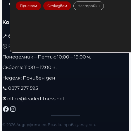
Велоергометри
Приемам
Отказвам
Настройки
Контакти
📍
бул. Христо Ботев 67 гр. София / 1303
🕒 Работно Време :
Понеделник – Петък: 10:00 – 19:00 ч.
Събота: 11:00 – 17:00 ч.
Неделя: Почивен ден
📞
0877 277 595
✉
office@leaderfitness.net
Facebook
Instagram
© 2026 Лидерфитнес. Всички права запазени.