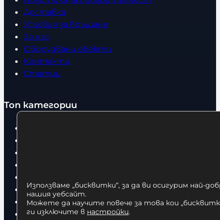
Доставка
Условия за връщане
За нас
Оборудвани обекти
Контакти
Статии
Топ категории
Бокс
Боксови чували
Боксови ръкавици
Дрехи
Детски дрехи
Използваме „бисквитки“, за да ви осигурим най-до
Суичъри
нашия уебсайт.
Фитнес оборудване и аксесоари
Можете да научите повече за това кои „бисквитки
ги изключите в
настройки
.
Бягащи пътеки