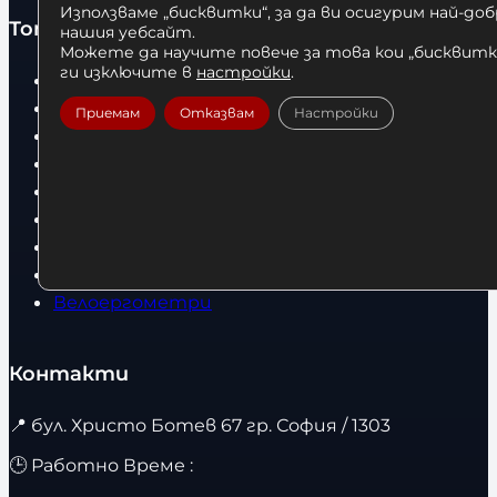
Използваме „бисквитки“, за да ви осигурим най-до
Топ категории
нашия уебсайт.
Можете да научите повече за това кои „бисквитки
ги изключите в
настройки
.
Бокс
Боксови чували
Приемам
Отказвам
Настройки
Боксови ръкавици
Дрехи
Детски дрехи
Суичъри
Фитнес оборудване и аксесоари
Бягащи пътеки
Велоергометри
Контакти
📍
бул. Христо Ботев 67 гр. София / 1303
🕒 Работно Време :