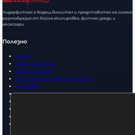
е
е
с
с
Лидерфитнес е водещ вносител и представител на голямо
т
т
разнообразие от бойна екипировка, фитнес уреди и
в
в
аксесоари.
о
о
Полезно
Начало
Нови продукти
Общи условия
Политика за поверителност
Доставка
Условия за връщане
За нас
Оборудвани обекти
Контакти
Статии