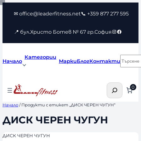
Към
✉ office@leaderfitness.net
📞 +359 877 277 595
съдържанието
Instagram
Faceboo
📍 бул.Христо Ботев № 67 гр.София
Категории
Търсен
Начало
Марки
Блог
Контакти
Търсене
0
Начало
/ Продукти с етикет „ДИСК ЧЕРЕН ЧУГУН“
ДИСК ЧЕРЕН ЧУГУН
ДИСК ЧЕРЕН ЧУГУН