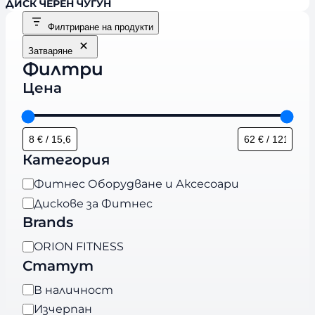
ДИСК ЧЕРЕН ЧУГУН
Филтриране на продукти
Затваряне
Филтри
Цена
Категория
К
Фитнес Оборудване и Аксесоари
а
Дискове за Фитнес
т
Brands
е
B
ORION FITNESS
г
r
Статут
о
a
р
Н
В наличност
n
и
а
Изчерпан