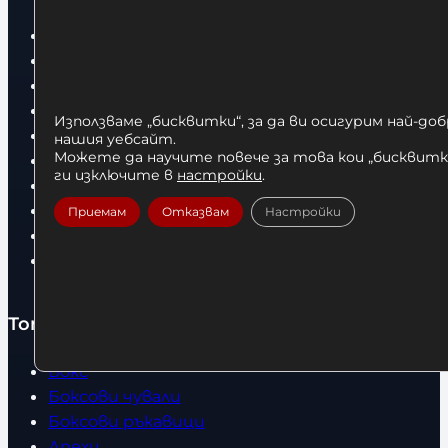
Начало
Нови продукти
Общи условия
Политика за поверителност
Използваме „бисквитки“, за да ви осигурим най-до
Доставка
нашия уебсайт.
Можете да научите повече за това кои „бисквитки
Условия за връщане
ги изключите в
настройки
.
За нас
Оборудвани обекти
Приемам
Отказвам
Настройки
Контакти
Статии
Топ категории
Бокс
Боксови чували
Боксови ръкавици
Дрехи