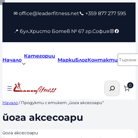
Към
✉ office@leaderfitness.net
📞 +359 877 277 595
съдържанието
Instagram
Faceboo
📍 бул.Христо Ботев № 67 гр.София
Категории
Търсен
Начало
Марки
Блог
Контакти
Търсене
0
Начало
/ Продукти с етикет „йога аксесоари“
йога аксесоари
йога аксесоари