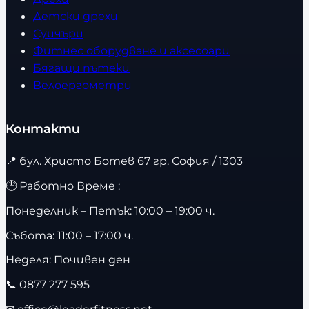
Детски дрехи
Суичъри
Фитнес оборудване и аксесоари
Бягащи пътеки
Велоергометри
Контакти
📍
бул. Христо Ботев 67 гр. София / 1303
🕒 Работно Време :
Понеделник – Петък: 10:00 – 19:00 ч.
Събота: 11:00 – 17:00 ч.
Неделя: Почивен ден
📞
0877 277 595
✉
office@leaderfitness.net