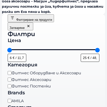
йога аксесоари – Магзин „Лидерфитнес“, предлага
различни постелки за йга, кубчета за йога и масажни
ролки от Eva пяна и корк.
Филтриране на продукти
Затваряне
Филтри
Цена
Категория
К
Фитнес Оборудване и Аксесоари
а
Фитнес Аксесоари
т
Фитнес Постелки
е
Brands
г
B
AMILA
о
r