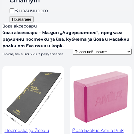
Статут
р
a
и
Н
В наличност
n
я
а
Прилагане
d
л
йога аксесоари
s
и
йога аксесоари – Магзин „Лидерфитнес“, предлага
различни постелки за йга, кубчета за йога и масажни
ч
ролки от Eva пяна и корк.
н
S
Показване всички 7 резултата
о
o
с
r
т
t
e
d
b
y
l
a
t
e
s
t
Постелка за Йога и
Йога Блокче Amila Pink