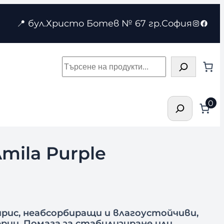
Instagr
Face
📍 бул.Христо Ботев № 67 гр.София
Търсене
Търсене
0
mila Purple
мирис, неабсорбиращи и влагоустойчиви,
рии. Помага за стабилизиране или