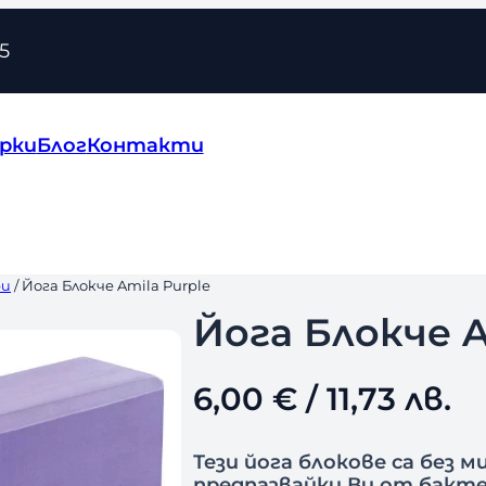
5
рки
Блог
Контакти
ри
/ Йога Блокче Amila Purple
Йога Блокче A
6,00
€
/ 11,73 лв.
Тези йога блокове са без 
предпазвайки Ви от бакте