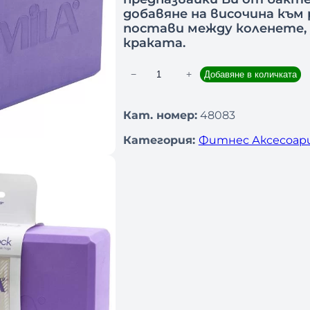
добавяне на височина към 
постави между коленете,
краката.
−
+
Добавяне в количката
к
о
л
Кат. номер:
48083
и
Категория:
Фитнес Аксесоар
ч
е
с
т
в
о
з
а
Й
о