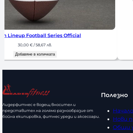
m Lineup Football Series Official
30,00
€
/ 58,67 лв.
Добавяне в количката
Полезно
Лидерфитнес е водещ вносител и
Начал
представител на голямо разнообразие от
бойна екипировка, фитнес уреди и аксесоари.
Нови 
Общи 