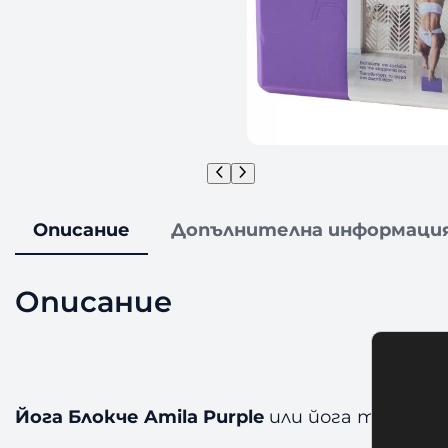
Описание
Допълнителна информаци
Описание
Йога Блокче Amila Purple
или йога тухла о