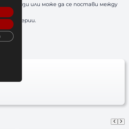
 йога пози или може да се постави между
от бактерии.
и