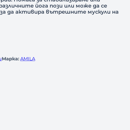
различните йога пози или може да се
 за да активира вътрешните мускули на
и
Марка:
AMILA