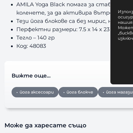
AMILA Yoga Black помага за стабилизир
Използ
коленете, за да активира вътрешните 
осигу
Тези йога блокове са без мирис, неабс
нашия
Может
Перфектни размери: 7.5 x 14 x 23 см.
„бискв
Тегло – 140 гр
изклю
Код: 48083
Вижте още…
йога аксесоари
йога блокче
йога магази
Може да харесате също