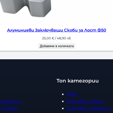
Алуминиеви Заключващи Скоби за Лост Ф50
25,00
€
/ 48,90 лв.
Добавяне в количката
Топ категории
о
Бокс
продукти
Боксови чували
условия
Боксови ръкавици