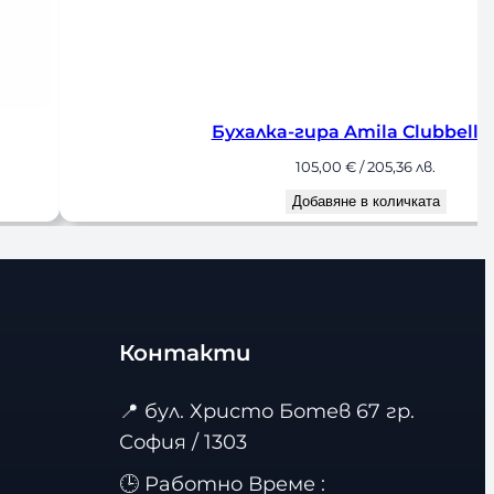
Бухалка-гира Amila Clubbell 1
105,00
€
/ 205,36 лв.
Добавяне в количката
Контакти
📍
бул. Христо Ботев 67 гр.
София / 1303
🕒 Работно Време :