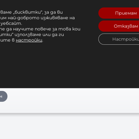
ане или добавяне на височина към различните
e
ваме „бисквитки“, за да ви
мускули на краката.
Приемам
рим най-доброто изживяване на
орбиращи и влагоустойчиви, предпазвайки Ви 
 уебсайт.
Отказвам
е да научите повече за това кои
итки“ използваме или да ги
Настройк
чите в
настройки
.
н