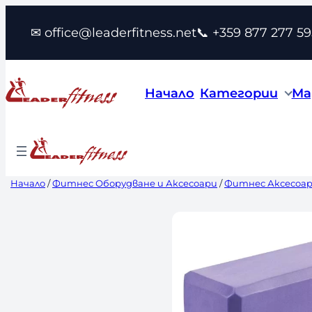
Към
✉ office@leaderfitness.net
📞 +359 877 277 59
съдържанието
Начало
Категории
Ма
Начало
/
Фитнес Оборудване и Аксесоари
/
Фитнес Аксесоа